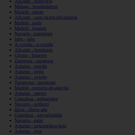
Alicante - torrevieja
Málaga - benalmádena
Madrid - algete
Alicante - sant-vicent-del-raspeig
Madrid - parla
Madrid - leganés
Navarra - pamplona
Jaén - jaén
A-coruña - a-coruña
Alicante - benidorm
Girona - figueres
Zaragoza - zaragoza
Asturias - noreña
Asturias - gijón
Asturias - oviedo
Tarragona - tarragona
Madrid - pozuelo-de-alarcón
Asturias - mieres
Gipuzkoa - astigarraga
Navarra - erriberri
álava - ribera-alta
Gipuzkoa - san-sebastián
Navarra - galar
Asturias - peñamellera-baja
Asturias - lena