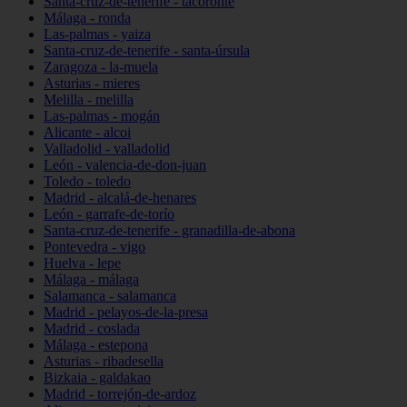
Santa-cruz-de-tenerife - tacoronte
Málaga - ronda
Las-palmas - yaiza
Santa-cruz-de-tenerife - santa-úrsula
Zaragoza - la-muela
Asturias - mieres
Melilla - melilla
Las-palmas - mogán
Alicante - alcoi
Valladolid - valladolid
León - valencia-de-don-juan
Toledo - toledo
Madrid - alcalá-de-henares
León - garrafe-de-torío
Santa-cruz-de-tenerife - granadilla-de-abona
Pontevedra - vigo
Huelva - lepe
Málaga - málaga
Salamanca - salamanca
Madrid - pelayos-de-la-presa
Madrid - coslada
Málaga - estepona
Asturias - ribadesella
Bizkaia - galdakao
Madrid - torrejón-de-ardoz