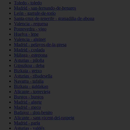
Toledo - toledo
Madrid - san-fernando-de-henares
León - garrafe-de-torío
Santa-cruz-de-tenerife - granadilla-de-abona
Valencia - requena
Pontevedra - vigo
Huelva - lepe
Valencia - alginet
Madrid - pelayos-de-la-presa
Madrid - coslada
Málaga - estepona
Asturias - piloña
Gipuzkoa - deba
Bizkaia - getxo
Asturias - ribadesella
Navarra - tafalla
Bizkaia - galdakao
Alicante - torrevieja
Burgos - burgos
Madrid - algete
Madrid - meco
Badajoz - don-benito
Alicante - sant-vicent-del-raspeig
Madrid - parla
Asturias - valdés