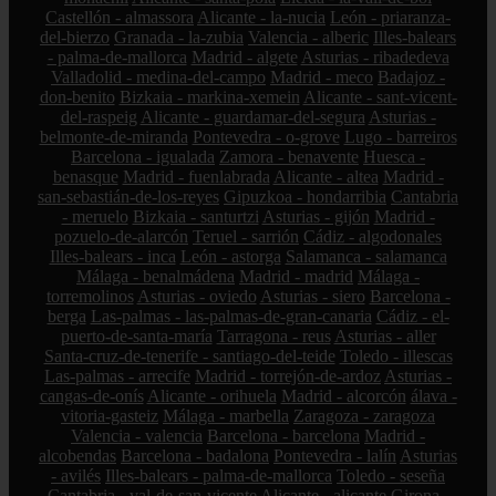
Castellón - almassora
Alicante - la-nucia
León - priaranza-
del-bierzo
Granada - la-zubia
Valencia - alberic
Illes-balears
- palma-de-mallorca
Madrid - algete
Asturias - ribadedeva
Valladolid - medina-del-campo
Madrid - meco
Badajoz -
don-benito
Bizkaia - markina-xemein
Alicante - sant-vicent-
del-raspeig
Alicante - guardamar-del-segura
Asturias -
belmonte-de-miranda
Pontevedra - o-grove
Lugo - barreiros
Barcelona - igualada
Zamora - benavente
Huesca -
benasque
Madrid - fuenlabrada
Alicante - altea
Madrid -
san-sebastián-de-los-reyes
Gipuzkoa - hondarribia
Cantabria
- meruelo
Bizkaia - santurtzi
Asturias - gijón
Madrid -
pozuelo-de-alarcón
Teruel - sarrión
Cádiz - algodonales
Illes-balears - inca
León - astorga
Salamanca - salamanca
Málaga - benalmádena
Madrid - madrid
Málaga -
torremolinos
Asturias - oviedo
Asturias - siero
Barcelona -
berga
Las-palmas - las-palmas-de-gran-canaria
Cádiz - el-
puerto-de-santa-maría
Tarragona - reus
Asturias - aller
Santa-cruz-de-tenerife - santiago-del-teide
Toledo - illescas
Las-palmas - arrecife
Madrid - torrejón-de-ardoz
Asturias -
cangas-de-onís
Alicante - orihuela
Madrid - alcorcón
álava -
vitoria-gasteiz
Málaga - marbella
Zaragoza - zaragoza
Valencia - valencia
Barcelona - barcelona
Madrid -
alcobendas
Barcelona - badalona
Pontevedra - lalín
Asturias
- avilés
Illes-balears - palma-de-mallorca
Toledo - seseña
Cantabria - val-de-san-vicente
Alicante - alicante
Girona -