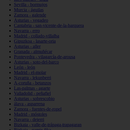
Sevilla - bormujos
Murcia - águilas
Zamora - galende
Asturias - vegadeo
Cantabria - san-vicente-de-la-barquera
Navarra - erro
Madrid - collado-villalba
Gipuzkoa - lasarte-oria
Asturias - aller
Granada - almuñécar
Pontevedra - vilagarcía-de-arousa
Asturias - soto-del-barco
León - león
Madrid - el-molar
Navarra - lekunberri
A-coruña - betanzos
Las-palmas - agaete
Valladolid - peñafiel
Asturias - sobrescobio
álava - asparrena
Zamora - fuentes-de-ropel
Madrid - móstoles
Navarra - deierri
Bizkaia - valle-de-trápaga-trapagaran
Bizkaia - gamiz-fika