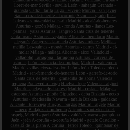
lloret-de-mar
Sevilla - sevilla
León - sahagún
Granada -
granada
Cádiz - tarifa
Lugo - viveiro
Murcia - san-javier
Santa-cruz-de-tenerife - tacoronte
Asturias - grado
Illes-
balears - santa-eulària-des-riu
Madrid - alcalá-de-henares
Asturias - gozón
Málaga - ronda
Asturias - llanes
Las-
palmas - yaiza
Asturias - langreo
Santa-cruz-de-tenerife -
santa-úrsula
Asturias - vegadeo
Alicante - benidorm
Madrid
- leganés
Zaragoza - la-muela
Asturias - mieres
Melilla -
melilla
Las-palmas - mogán
Asturias - parres
Madrid - el-
molar
Málaga - málaga
Alicante - alcoi
Valladolid -
valladolid
Tarragona - tarragona
Asturias - corvera-de-
asturias
León - valencia-de-don-juan
Madrid - valdemoro
Madrid - villaviciosa-de-odón
León - león
Toledo - toledo
Madrid - san-fernando-de-henares
León - garrafe-de-torío
Santa-cruz-de-tenerife - granadilla-de-abona
Valencia -
requena
Pontevedra - vigo
Huelva - lepe
Valencia - alginet
Madrid - pelayos-de-la-presa
Madrid - coslada
Málaga -
estepona
Asturias - piloña
Gipuzkoa - deba
Bizkaia - getxo
Asturias - ribadesella
Navarra - tafalla
Bizkaia - galdakao
Alicante - torrevieja
Burgos - burgos
Madrid - algete
Madrid
- meco
Badajoz - don-benito
Alicante - sant-vicent-del-
raspeig
Madrid - parla
Asturias - valdés
Navarra - pamplona
Jaén - jaén
A-coruña - a-coruña
Madrid - getafe
Castellón -
castelló-de-la-plana
A-coruña - ferrol
Toledo - quintanar-de-