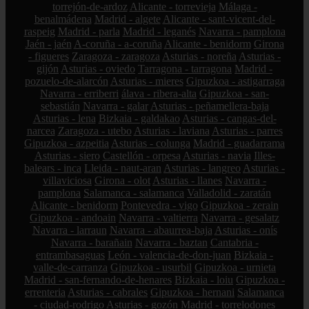
torrejón-de-ardoz
Alicante - torrevieja
Málaga -
benalmádena
Madrid - algete
Alicante - sant-vicent-del-
raspeig
Madrid - parla
Madrid - leganés
Navarra - pamplona
Jaén - jaén
A-coruña - a-coruña
Alicante - benidorm
Girona
- figueres
Zaragoza - zaragoza
Asturias - noreña
Asturias -
gijón
Asturias - oviedo
Tarragona - tarragona
Madrid -
pozuelo-de-alarcón
Asturias - mieres
Gipuzkoa - astigarraga
Navarra - erriberri
álava - ribera-alta
Gipuzkoa - san-
sebastián
Navarra - galar
Asturias - peñamellera-baja
Asturias - lena
Bizkaia - galdakao
Asturias - cangas-del-
narcea
Zaragoza - utebo
Asturias - laviana
Asturias - parres
Gipuzkoa - azpeitia
Asturias - colunga
Madrid - guadarrama
Asturias - siero
Castellón - orpesa
Asturias - navia
Illes-
balears - inca
Lleida - naut-aran
Asturias - langreo
Asturias -
villaviciosa
Girona - olot
Asturias - llanes
Navarra -
pamplona
Salamanca - salamanca
Valladolid - zaratán
Alicante - benidorm
Pontevedra - vigo
Gipuzkoa - zerain
Gipuzkoa - andoain
Navarra - valtierra
Navarra - gesalatz
Navarra - larraun
Navarra - abaurrea-baja
Asturias - onís
Navarra - barañain
Navarra - baztan
Cantabria -
entrambasaguas
León - valencia-de-don-juan
Bizkaia -
valle-de-carranza
Gipuzkoa - usurbil
Gipuzkoa - urnieta
Madrid - san-fernando-de-henares
Bizkaia - loiu
Gipuzkoa -
errenteria
Asturias - cabrales
Gipuzkoa - hernani
Salamanca
- ciudad-rodrigo
Asturias - gozón
Madrid - torrelodones