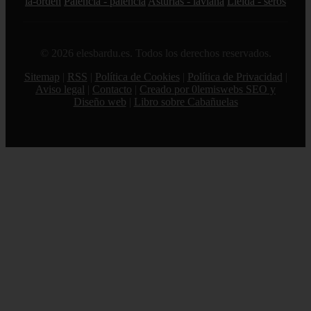
la-orden
Palencia - palencia
Asturias - laviana
Lleida - seròs
© 2026 elesbardu.es. Todos los derechos reservados.
Sitemap
|
RSS
|
Política de Cookies
|
Política de Privacidad
|
Aviso legal
|
Contacto
|
Creado por 0lemiswebs SEO y
Diseño web
|
Libro sobre Cabañuelas