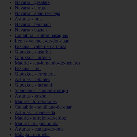
Navarra - gesalatz
Navarra - larraun
Navarra - abaurrea-baja
Asturias - onís
Navarra - barañain
Navarra - baztan
Cantabria - entrambasaguas
León - valencia-de-don-juan
Bizkaia - valle-de-carranza
Gipuzkoa - usurbil
Gipuzkoa - urnieta
Madrid - san-fernando-de-henares
Bizkaia - loiu
Gipuzkoa - errenteria
Asturias - cabrales
Gipuzkoa - hernani
Salamanca - ciudad-rodrigo
Asturias - gozón
Madrid - torrelodones
Cantabria - santillana-del-mar
Asturias - ribadesella
Madrid - torrejón-de-ardoz
Madrid - majadahonda
Asturias - cangas-de-onís
Málaga - marbella