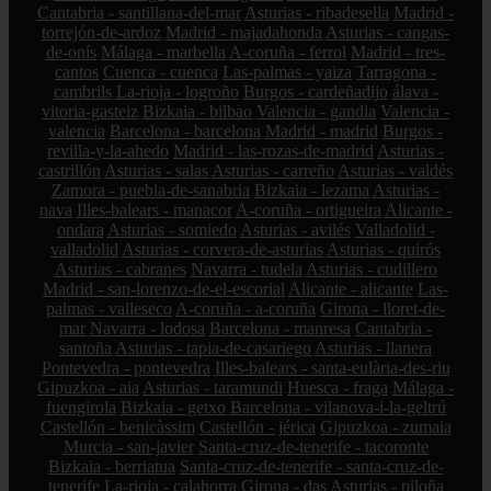
Cantabria - santillana-del-mar
Asturias - ribadesella
Madrid -
torrejón-de-ardoz
Madrid - majadahonda
Asturias - cangas-
de-onís
Málaga - marbella
A-coruña - ferrol
Madrid - tres-
cantos
Cuenca - cuenca
Las-palmas - yaiza
Tarragona -
cambrils
La-rioja - logroño
Burgos - cardeñadijo
álava -
vitoria-gasteiz
Bizkaia - bilbao
Valencia - gandia
Valencia -
valencia
Barcelona - barcelona
Madrid - madrid
Burgos -
revilla-y-la-ahedo
Madrid - las-rozas-de-madrid
Asturias -
castrillón
Asturias - salas
Asturias - carreño
Asturias - valdés
Zamora - puebla-de-sanabria
Bizkaia - lezama
Asturias -
nava
Illes-balears - manacor
A-coruña - ortigueira
Alicante -
ondara
Asturias - somiedo
Asturias - avilés
Valladolid -
valladolid
Asturias - corvera-de-asturias
Asturias - quirós
Asturias - cabranes
Navarra - tudela
Asturias - cudillero
Madrid - san-lorenzo-de-el-escorial
Alicante - alicante
Las-
palmas - valleseco
A-coruña - a-coruña
Girona - lloret-de-
mar
Navarra - lodosa
Barcelona - manresa
Cantabria -
santoña
Asturias - tapia-de-casariego
Asturias - llanera
Pontevedra - pontevedra
Illes-balears - santa-eulària-des-riu
Gipuzkoa - aia
Asturias - taramundi
Huesca - fraga
Málaga -
fuengirola
Bizkaia - getxo
Barcelona - vilanova-i-la-geltrú
Castellón - benicàssim
Castellón - jérica
Gipuzkoa - zumaia
Murcia - san-javier
Santa-cruz-de-tenerife - tacoronte
Bizkaia - berriatua
Santa-cruz-de-tenerife - santa-cruz-de-
tenerife
La-rioja - calahorra
Girona - das
Asturias - piloña