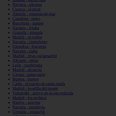
Navarra - ultzama
Cuenca - el-peral
Almería - roquetas-de-mar
Cantabria - potes
Barcelona - mataró
Navarra - lesaka
Granada - granada
Madrid - el-vellón
Navarra - cintruénigo
Gipuzkoa - legorreta
Navarra - izaba
Madrid - rivas-vaciamadrid
Alicante - dénia
León - ponferrada
Madrid - alcorcón
Girona - palau-sator
Burgos - burgos
Cádiz - el-puerto-de-santa-maría
Madrid - boadilla-del-monte
Valladolid - arroyo-de-la-encomienda
Madrid - los-molinos
Huelva - aracena
Navarra - mendavia
Granada - monachil