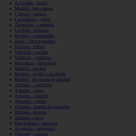
A-coruña - ferrol
Madrid - tres-cantos
Cuenca - cuenca
Las-palmas - yaiza
Tarragona - cambrils
La-rioja - logroño
Burgos - cardeñadijo
álava - vitoria-gasteiz
Bizkaia - bilbao
Valencia - gandia
Valencia - valencia
Barcelona - barcelona
Madrid - madrid
Burgos - revilla-y-la-ahedo
Madrid - las-rozas-de-madrid
Asturias - castrillón
Asturias - salas
Asturias - carreño
Asturias - valdés
Zamora - puebla-de-sanabria
Bizkaia - lezama
Asturias - nava
Illes-balears - manacor
A-coruña - ortigueira
Alicante - ondara