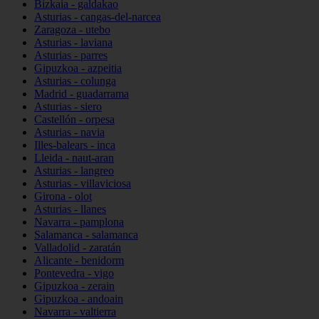
Bizkaia - galdakao
Asturias - cangas-del-narcea
Zaragoza - utebo
Asturias - laviana
Asturias - parres
Gipuzkoa - azpeitia
Asturias - colunga
Madrid - guadarrama
Asturias - siero
Castellón - orpesa
Asturias - navia
Illes-balears - inca
Lleida - naut-aran
Asturias - langreo
Asturias - villaviciosa
Girona - olot
Asturias - llanes
Navarra - pamplona
Salamanca - salamanca
Valladolid - zaratán
Alicante - benidorm
Pontevedra - vigo
Gipuzkoa - zerain
Gipuzkoa - andoain
Navarra - valtierra