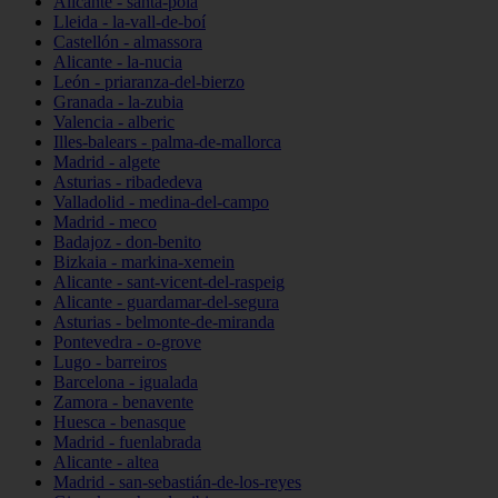
Alicante - santa-pola
Lleida - la-vall-de-boí
Castellón - almassora
Alicante - la-nucia
León - priaranza-del-bierzo
Granada - la-zubia
Valencia - alberic
Illes-balears - palma-de-mallorca
Madrid - algete
Asturias - ribadedeva
Valladolid - medina-del-campo
Madrid - meco
Badajoz - don-benito
Bizkaia - markina-xemein
Alicante - sant-vicent-del-raspeig
Alicante - guardamar-del-segura
Asturias - belmonte-de-miranda
Pontevedra - o-grove
Lugo - barreiros
Barcelona - igualada
Zamora - benavente
Huesca - benasque
Madrid - fuenlabrada
Alicante - altea
Madrid - san-sebastián-de-los-reyes