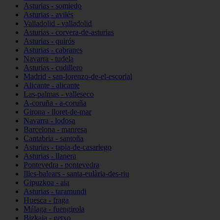
Asturias - somiedo
Asturias - avilés
Valladolid - valladolid
Asturias - corvera-de-asturias
Asturias - quirós
Asturias - cabranes
Navarra - tudela
Asturias - cudillero
Madrid - san-lorenzo-de-el-escorial
Alicante - alicante
Las-palmas - valleseco
A-coruña - a-coruña
Girona - lloret-de-mar
Navarra - lodosa
Barcelona - manresa
Cantabria - santoña
Asturias - tapia-de-casariego
Asturias - llanera
Pontevedra - pontevedra
Illes-balears - santa-eulària-des-riu
Gipuzkoa - aia
Asturias - taramundi
Huesca - fraga
Málaga - fuengirola
Bizkaia - getxo