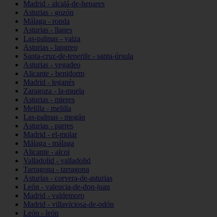
Madrid - alcalá-de-henares
Asturias - gozón
Málaga - ronda
Asturias - llanes
Las-palmas - yaiza
Asturias - langreo
Santa-cruz-de-tenerife - santa-úrsula
Asturias - vegadeo
Alicante - benidorm
Madrid - leganés
Zaragoza - la-muela
Asturias - mieres
Melilla - melilla
Las-palmas - mogán
Asturias - parres
Madrid - el-molar
Málaga - málaga
Alicante - alcoi
Valladolid - valladolid
Tarragona - tarragona
Asturias - corvera-de-asturias
León - valencia-de-don-juan
Madrid - valdemoro
Madrid - villaviciosa-de-odón
León - león