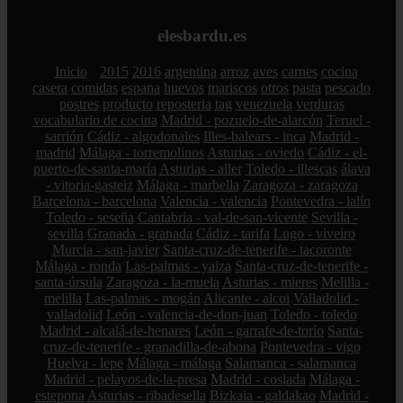
elesbardu.es
Inicio
2015
2016
argentina
arroz
aves
carnes
cocina
casera
comidas
espana
huevos
mariscos
otros
pasta
pescado
postres
producto
reposteria
tag
venezuela
verduras
vocabulario de cocina
Madrid - pozuelo-de-alarcón
Teruel -
sarrión
Cádiz - algodonales
Illes-balears - inca
Madrid -
madrid
Málaga - torremolinos
Asturias - oviedo
Cádiz - el-
puerto-de-santa-maría
Asturias - aller
Toledo - illescas
álava
- vitoria-gasteiz
Málaga - marbella
Zaragoza - zaragoza
Barcelona - barcelona
Valencia - valencia
Pontevedra - lalín
Toledo - seseña
Cantabria - val-de-san-vicente
Sevilla -
sevilla
Granada - granada
Cádiz - tarifa
Lugo - viveiro
Murcia - san-javier
Santa-cruz-de-tenerife - tacoronte
Málaga - ronda
Las-palmas - yaiza
Santa-cruz-de-tenerife -
santa-úrsula
Zaragoza - la-muela
Asturias - mieres
Melilla -
melilla
Las-palmas - mogán
Alicante - alcoi
Valladolid -
valladolid
León - valencia-de-don-juan
Toledo - toledo
Madrid - alcalá-de-henares
León - garrafe-de-torío
Santa-
cruz-de-tenerife - granadilla-de-abona
Pontevedra - vigo
Huelva - lepe
Málaga - málaga
Salamanca - salamanca
Madrid - pelayos-de-la-presa
Madrid - coslada
Málaga -
estepona
Asturias - ribadesella
Bizkaia - galdakao
Madrid -