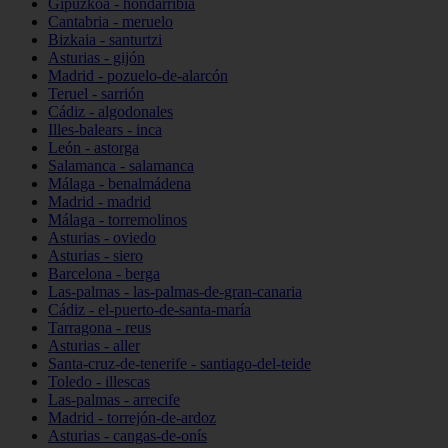
Gipuzkoa - hondarribia
Cantabria - meruelo
Bizkaia - santurtzi
Asturias - gijón
Madrid - pozuelo-de-alarcón
Teruel - sarrión
Cádiz - algodonales
Illes-balears - inca
León - astorga
Salamanca - salamanca
Málaga - benalmádena
Madrid - madrid
Málaga - torremolinos
Asturias - oviedo
Asturias - siero
Barcelona - berga
Las-palmas - las-palmas-de-gran-canaria
Cádiz - el-puerto-de-santa-maría
Tarragona - reus
Asturias - aller
Santa-cruz-de-tenerife - santiago-del-teide
Toledo - illescas
Las-palmas - arrecife
Madrid - torrejón-de-ardoz
Asturias - cangas-de-onís