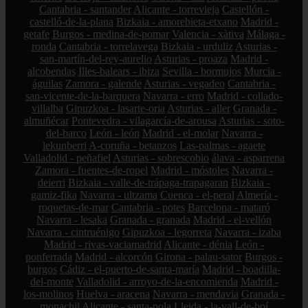
Cantabria - santander
Alicante - torrevieja
Castellón -
castelló-de-la-plana
Bizkaia - amorebieta-etxano
Madrid -
getafe
Burgos - medina-de-pomar
Valencia - xàtiva
Málaga -
ronda
Cantabria - torrelavega
Bizkaia - urduliz
Asturias -
san-martín-del-rey-aurelio
Asturias - proaza
Madrid -
alcobendas
Illes-balears - ibiza
Sevilla - bormujos
Murcia -
águilas
Zamora - galende
Asturias - vegadeo
Cantabria -
san-vicente-de-la-barquera
Navarra - erro
Madrid - collado-
villalba
Gipuzkoa - lasarte-oria
Asturias - aller
Granada -
almuñécar
Pontevedra - vilagarcía-de-arousa
Asturias - soto-
del-barco
León - león
Madrid - el-molar
Navarra -
lekunberri
A-coruña - betanzos
Las-palmas - agaete
Valladolid - peñafiel
Asturias - sobrescobio
álava - asparrena
Zamora - fuentes-de-ropel
Madrid - móstoles
Navarra -
deierri
Bizkaia - valle-de-trápaga-trapagaran
Bizkaia -
gamiz-fika
Navarra - ultzama
Cuenca - el-peral
Almería -
roquetas-de-mar
Cantabria - potes
Barcelona - mataró
Navarra - lesaka
Granada - granada
Madrid - el-vellón
Navarra - cintruénigo
Gipuzkoa - legorreta
Navarra - izaba
Madrid - rivas-vaciamadrid
Alicante - dénia
León -
ponferrada
Madrid - alcorcón
Girona - palau-sator
Burgos -
burgos
Cádiz - el-puerto-de-santa-maría
Madrid - boadilla-
del-monte
Valladolid - arroyo-de-la-encomienda
Madrid -
los-molinos
Huelva - aracena
Navarra - mendavia
Granada -
monachil
Alicante - santa-pola
Lleida - la-vall-de-boí