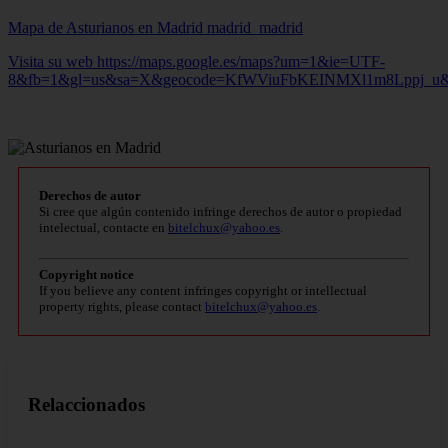
Mapa de Asturianos en Madrid
madrid_madrid
Visita su web https://maps.google.es/maps?um=1&ie=UTF-
8&fb=1&gl=us&sa=X&geocode=KfWViuFbKEINMXl1m8Lppj_
Derechos de autor
Si cree que algún contenido infringe derechos de autor o propiedad
intelectual, contacte en
bitelchux@yahoo.es
.
Copyright notice
If you believe any content infringes copyright or intellectual
property rights, please contact
bitelchux@yahoo.es
.
Relaccionados