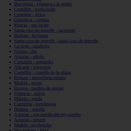
Barcelona - vilanova-i-la-geltrú
Castellón - benicàssim
Castellón - jérica
Gipuzkoa - zumaia
Murcia - san-javier
Santa-cruz-de-tenerife - tacoronte
Bizkaia - berriatua
Santa-cruz-de-tenerife - santa-cruz-de-tenerife
La-rioja - calahorra
Girona - das
Asturias - piloña
Cantabria - santander
Alicante - torrevieja
Castellón - castelló-de-la-plana
Bizkaia - amorebieta-etxano
Madrid - getafe
Burgos - medina-de-pomar
Valencia - xàtiva
Málaga - ronda
Cantabria - torrelavega
Bizkaia - urduliz
Asturias - san-martín-del-rey-aurelio
Asturias - proaza
Madrid - alcobendas
Illes-balears - ibiza