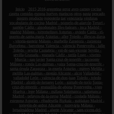
Inicio
2015
2016
argentina
arroz
aves
carnes
cocina
casera
comidas
espana
huevos
mariscos
otros
pasta
pescado
postres
producto
reposteria
tag
venezuela
verduras
vocabulario de cocina
Madrid - pozuelo-de-alarcón
Teruel -
sarrión
Cádiz - algodonales
Illes-balears - inca
Madrid -
madrid
Málaga - torremolinos
Asturias - oviedo
Cádiz - el-
puerto-de-santa-maría
Asturias - aller
Toledo - illescas
álava
- vitoria-gasteiz
Málaga - marbella
Zaragoza - zaragoza
Barcelona - barcelona
Valencia - valencia
Pontevedra - lalín
Toledo - seseña
Cantabria - val-de-san-vicente
Sevilla -
sevilla
Granada - granada
Cádiz - tarifa
Lugo - viveiro
Murcia - san-javier
Santa-cruz-de-tenerife - tacoronte
Málaga - ronda
Las-palmas - yaiza
Santa-cruz-de-tenerife -
santa-úrsula
Zaragoza - la-muela
Asturias - mieres
Melilla -
melilla
Las-palmas - mogán
Alicante - alcoi
Valladolid -
valladolid
León - valencia-de-don-juan
Toledo - toledo
Madrid - alcalá-de-henares
León - garrafe-de-torío
Santa-
cruz-de-tenerife - granadilla-de-abona
Pontevedra - vigo
Huelva - lepe
Málaga - málaga
Salamanca - salamanca
Madrid - pelayos-de-la-presa
Madrid - coslada
Málaga -
estepona
Asturias - ribadesella
Bizkaia - galdakao
Madrid -
torrejón-de-ardoz
Alicante - torrevieja
Málaga -
benalmádena
Madrid - algete
Alicante - sant-vicent-del-