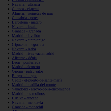
Navarra - ultzama
Cuenca - el-peral
Almería - roquetas-de-mar
Cantabria - potes
Barcelona - mataró
Navarra - lesaka
Granada - granada
Madrid - el-vellón
Navarra - cintruénigo
Gipuzkoa - legorreta
Navarra - izaba
Madrid - rivas-vaciamadrid
Alicante - dénia
León - ponferrada
Madrid - alcorcón
Girona - palau-sator
Burgos - burgos
Cádiz - el-puerto-de-santa-maría
Madrid - boadilla-del-monte
Valladolid - arroyo-de-la-encomienda
Madrid - los-molinos
Huelva - aracena
Navarra - mendavia
Granada - monachil