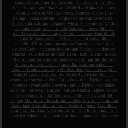
Santa-cruz-de-tenerife - tacoronte
Asturias - grado
Illes-
balears - santa-eulària-des-riu
Madrid - alcalá-de-henares
Asturias - gozón
Málaga - ronda
Asturias - llanes
Las-
palmas - yaiza
Asturias - langreo
Santa-cruz-de-tenerife -
santa-úrsula
Asturias - vegadeo
Alicante - benidorm
Madrid
- leganés
Zaragoza - la-muela
Asturias - mieres
Melilla -
melilla
Las-palmas - mogán
Asturias - parres
Madrid - el-
molar
Málaga - málaga
Alicante - alcoi
Valladolid -
valladolid
Tarragona - tarragona
Asturias - corvera-de-
asturias
León - valencia-de-don-juan
Madrid - valdemoro
Madrid - villaviciosa-de-odón
León - león
Toledo - toledo
Madrid - san-fernando-de-henares
León - garrafe-de-torío
Santa-cruz-de-tenerife - granadilla-de-abona
Valencia -
requena
Pontevedra - vigo
Huelva - lepe
Valencia - alginet
Madrid - pelayos-de-la-presa
Madrid - coslada
Málaga -
estepona
Asturias - piloña
Gipuzkoa - deba
Bizkaia - getxo
Asturias - ribadesella
Navarra - tafalla
Bizkaia - galdakao
Alicante - torrevieja
Burgos - burgos
Madrid - algete
Madrid
- meco
Badajoz - don-benito
Alicante - sant-vicent-del-
raspeig
Madrid - parla
Asturias - valdés
Navarra - pamplona
Jaén - jaén
A-coruña - a-coruña
Madrid - getafe
Castellón -
castelló-de-la-plana
A-coruña - ferrol
Toledo - quintanar-de-
la-orden
Palencia - palencia
Asturias - laviana
Lleida - seròs