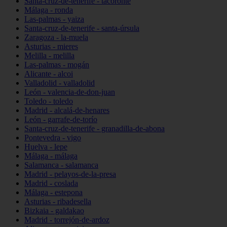
Santa-cruz-de-tenerife - tacoronte
Málaga - ronda
Las-palmas - yaiza
Santa-cruz-de-tenerife - santa-úrsula
Zaragoza - la-muela
Asturias - mieres
Melilla - melilla
Las-palmas - mogán
Alicante - alcoi
Valladolid - valladolid
León - valencia-de-don-juan
Toledo - toledo
Madrid - alcalá-de-henares
León - garrafe-de-torío
Santa-cruz-de-tenerife - granadilla-de-abona
Pontevedra - vigo
Huelva - lepe
Málaga - málaga
Salamanca - salamanca
Madrid - pelayos-de-la-presa
Madrid - coslada
Málaga - estepona
Asturias - ribadesella
Bizkaia - galdakao
Madrid - torrejón-de-ardoz