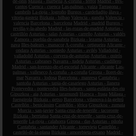
de-onís
Málaga - marbella
A-coruña - ferrol
Madrid - tres-
cantos
Cuenca - cuenca
Las-palmas - yaiza
Tarragona -
cambrils
La-rioja - logroño
Burgos - cardeñadijo
álava -
vitoria-gasteiz
Bizkaia - bilbao
Valencia - gandia
Valencia -
valencia
Barcelona - barcelona
Madrid - madrid
Burgos -
revilla-y-la-ahedo
Madrid - las-rozas-de-madrid
Asturias -
castrillón
Asturias - salas
Asturias - carreño
Asturias - valdés
Zamora - puebla-de-sanabria
Bizkaia - lezama
Asturias -
nava
Illes-balears - manacor
A-coruña - ortigueira
Alicante -
ondara
Asturias - somiedo
Asturias - avilés
Valladolid -
valladolid
Asturias - corvera-de-asturias
Asturias - quirós
Asturias - cabranes
Navarra - tudela
Asturias - cudillero
Madrid - san-lorenzo-de-el-escorial
Alicante - alicante
Las-
palmas - valleseco
A-coruña - a-coruña
Girona - lloret-de-
mar
Navarra - lodosa
Barcelona - manresa
Cantabria -
santoña
Asturias - tapia-de-casariego
Asturias - llanera
Pontevedra - pontevedra
Illes-balears - santa-eulària-des-riu
Gipuzkoa - aia
Asturias - taramundi
Huesca - fraga
Málaga -
fuengirola
Bizkaia - getxo
Barcelona - vilanova-i-la-geltrú
Castellón - benicàssim
Castellón - jérica
Gipuzkoa - zumaia
Murcia - san-javier
Santa-cruz-de-tenerife - tacoronte
Bizkaia - berriatua
Santa-cruz-de-tenerife - santa-cruz-de-
tenerife
La-rioja - calahorra
Girona - das
Asturias - piloña
Cantabria - santander
Alicante - torrevieja
Castellón -
castelló-de-la-plana
Bizkaia - amorebieta-etxano
Madrid -