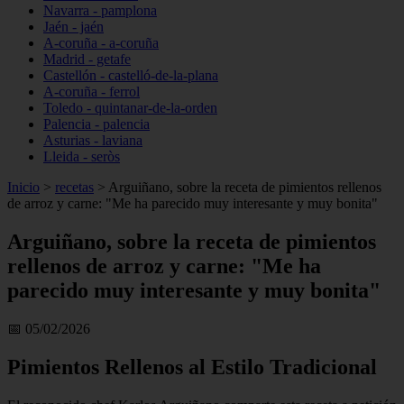
Navarra - pamplona
Jaén - jaén
A-coruña - a-coruña
Madrid - getafe
Castellón - castelló-de-la-plana
A-coruña - ferrol
Toledo - quintanar-de-la-orden
Palencia - palencia
Asturias - laviana
Lleida - seròs
Inicio
>
recetas
>
Arguiñano, sobre la receta de pimientos rellenos
de arroz y carne: "Me ha parecido muy interesante y muy bonita"
Arguiñano, sobre la receta de pimientos
rellenos de arroz y carne: "Me ha
parecido muy interesante y muy bonita"
📅 05/02/2026
Pimientos Rellenos al Estilo Tradicional