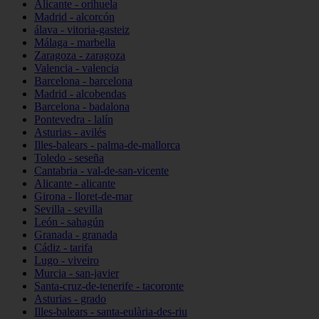
Alicante - orihuela
Madrid - alcorcón
álava - vitoria-gasteiz
Málaga - marbella
Zaragoza - zaragoza
Valencia - valencia
Barcelona - barcelona
Madrid - alcobendas
Barcelona - badalona
Pontevedra - lalín
Asturias - avilés
Illes-balears - palma-de-mallorca
Toledo - seseña
Cantabria - val-de-san-vicente
Alicante - alicante
Girona - lloret-de-mar
Sevilla - sevilla
León - sahagún
Granada - granada
Cádiz - tarifa
Lugo - viveiro
Murcia - san-javier
Santa-cruz-de-tenerife - tacoronte
Asturias - grado
Illes-balears - santa-eulària-des-riu