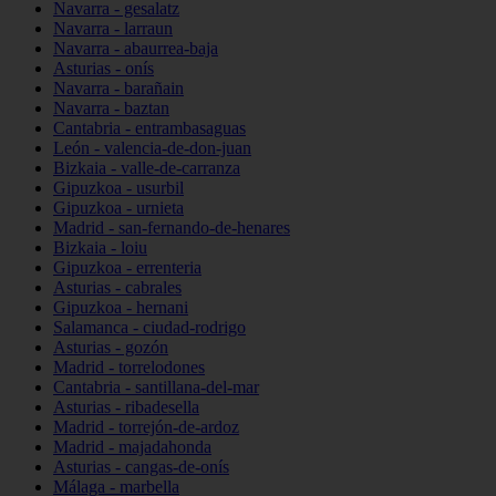
Navarra - gesalatz
Navarra - larraun
Navarra - abaurrea-baja
Asturias - onís
Navarra - barañain
Navarra - baztan
Cantabria - entrambasaguas
León - valencia-de-don-juan
Bizkaia - valle-de-carranza
Gipuzkoa - usurbil
Gipuzkoa - urnieta
Madrid - san-fernando-de-henares
Bizkaia - loiu
Gipuzkoa - errenteria
Asturias - cabrales
Gipuzkoa - hernani
Salamanca - ciudad-rodrigo
Asturias - gozón
Madrid - torrelodones
Cantabria - santillana-del-mar
Asturias - ribadesella
Madrid - torrejón-de-ardoz
Madrid - majadahonda
Asturias - cangas-de-onís
Málaga - marbella