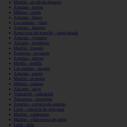
Madrid - alcalá-de-henares
Asturias - gozón
Málaga - ronda
Asturias - llanes
Las-palmas - yaiza
Asturias - langreo
Santa-cruz-de-tenerife - santa-úrsula
Asturias - vegadeo
Alicante - benidorm
Madrid - leganés
Zaragoza - la-muela
Asturias - mieres
Melilla - melilla
Las-palmas - mogán
Asturias - parres
Madrid - el-molar
Málaga - málaga
Alicante - alcoi
Valladolid - valladolid
Tarragona - tarragona
Asturias - corvera-de-asturias
León - valencia-de-don-juan
Madrid - valdemoro
Madrid - villaviciosa-de-odón
León - león