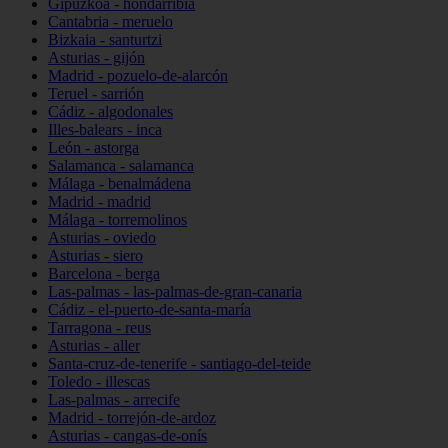
Gipuzkoa - hondarribia
Cantabria - meruelo
Bizkaia - santurtzi
Asturias - gijón
Madrid - pozuelo-de-alarcón
Teruel - sarrión
Cádiz - algodonales
Illes-balears - inca
León - astorga
Salamanca - salamanca
Málaga - benalmádena
Madrid - madrid
Málaga - torremolinos
Asturias - oviedo
Asturias - siero
Barcelona - berga
Las-palmas - las-palmas-de-gran-canaria
Cádiz - el-puerto-de-santa-maría
Tarragona - reus
Asturias - aller
Santa-cruz-de-tenerife - santiago-del-teide
Toledo - illescas
Las-palmas - arrecife
Madrid - torrejón-de-ardoz
Asturias - cangas-de-onís