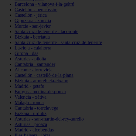
Barcelona - vilanova-i-la-geltrú
Castellón - benicàssim
Castellón - jérica
Gipuzkoa - zumaia
Murcia - san-javier
Santa-cruz-de-tenerife - tacoronte
Bizkaia - berriatua
Santa-cruz-de-tenerife - santa-cruz-de-tenerife
La-rioja - calahorra
Girona - das
Asturias - piloña
Cantabria - santander
Alicante - torrevieja
Castellón - castelló-de-la-plana
Bizkaia - amorebieta-etxano
Madrid - getafe
Burgos - medina-de-pomar
Valencia - xàtiva
Málaga - ronda
Cantabria - torrelavega
Bizkaia - urduliz
Asturias - san-martín-del-rey-aurelio
Asturias - proaza
Madrid - alcobendas
Illes-balears - ibiza