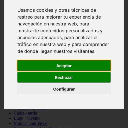
vocabulario de cocina
Usamos cookies y otras técnicas de
Madrid - pozuelo-de-alarcón
Teruel - sarrión
rastreo para mejorar tu experiencia de
Cádiz - algodonales
navegación en nuestra web, para
Illes-balears - inca
mostrarte contenidos personalizados y
Madrid - madrid
Málaga - torremolinos
anuncios adecuados, para analizar el
Asturias - oviedo
tráfico en nuestra web y para comprender
Cádiz - el-puerto-de-santa-maría
de donde llegan nuestros visitantes.
Asturias - aller
Toledo - illescas
álava - vitoria-gasteiz
Aceptar
Málaga - marbella
Zaragoza - zaragoza
Barcelona - barcelona
Rechazar
Valencia - valencia
Pontevedra - lalín
Configurar
Toledo - seseña
Cantabria - val-de-san-vicente
Sevilla - sevilla
Granada - granada
Cádiz - tarifa
Lugo - viveiro
Murcia - san-javier