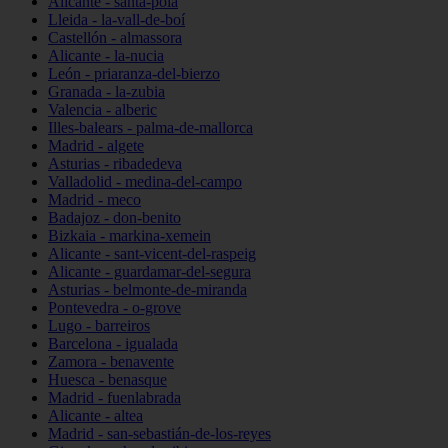
Alicante - santa-pola
Lleida - la-vall-de-boí
Castellón - almassora
Alicante - la-nucia
León - priaranza-del-bierzo
Granada - la-zubia
Valencia - alberic
Illes-balears - palma-de-mallorca
Madrid - algete
Asturias - ribadedeva
Valladolid - medina-del-campo
Madrid - meco
Badajoz - don-benito
Bizkaia - markina-xemein
Alicante - sant-vicent-del-raspeig
Alicante - guardamar-del-segura
Asturias - belmonte-de-miranda
Pontevedra - o-grove
Lugo - barreiros
Barcelona - igualada
Zamora - benavente
Huesca - benasque
Madrid - fuenlabrada
Alicante - altea
Madrid - san-sebastián-de-los-reyes