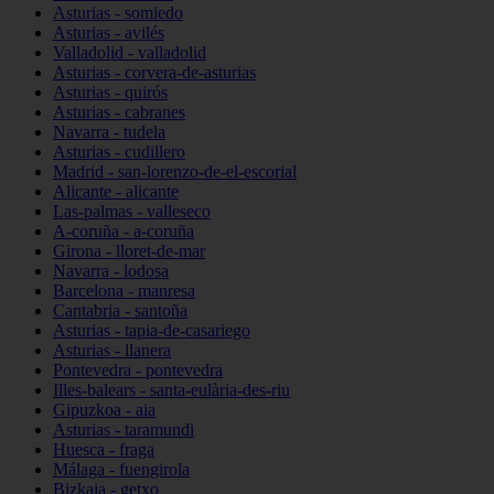
Asturias - somiedo
Asturias - avilés
Valladolid - valladolid
Asturias - corvera-de-asturias
Asturias - quirós
Asturias - cabranes
Navarra - tudela
Asturias - cudillero
Madrid - san-lorenzo-de-el-escorial
Alicante - alicante
Las-palmas - valleseco
A-coruña - a-coruña
Girona - lloret-de-mar
Navarra - lodosa
Barcelona - manresa
Cantabria - santoña
Asturias - tapia-de-casariego
Asturias - llanera
Pontevedra - pontevedra
Illes-balears - santa-eulària-des-riu
Gipuzkoa - aia
Asturias - taramundi
Huesca - fraga
Málaga - fuengirola
Bizkaia - getxo