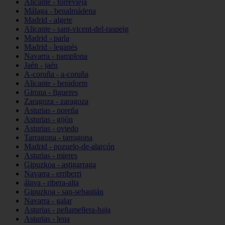
Alicante - torrevieja
Málaga - benalmádena
Madrid - algete
Alicante - sant-vicent-del-raspeig
Madrid - parla
Madrid - leganés
Navarra - pamplona
Jaén - jaén
A-coruña - a-coruña
Alicante - benidorm
Girona - figueres
Zaragoza - zaragoza
Asturias - noreña
Asturias - gijón
Asturias - oviedo
Tarragona - tarragona
Madrid - pozuelo-de-alarcón
Asturias - mieres
Gipuzkoa - astigarraga
Navarra - erriberri
álava - ribera-alta
Gipuzkoa - san-sebastián
Navarra - galar
Asturias - peñamellera-baja
Asturias - lena