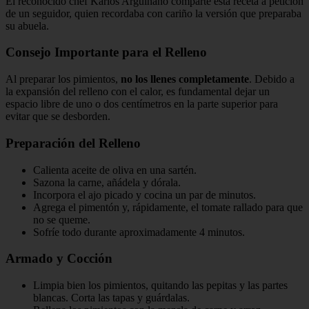
El reconocido chef Karlos Arguiñano comparte esta receta a petición
de un seguidor, quien recordaba con cariño la versión que preparaba
su abuela.
Consejo Importante para el Relleno
Al preparar los pimientos,
no los llenes completamente
. Debido a
la expansión del relleno con el calor, es fundamental dejar un
espacio libre de uno o dos centímetros en la parte superior para
evitar que se desborden.
Preparación del Relleno
Calienta aceite de oliva en una sartén.
Sazona la carne, añádela y dórala.
Incorpora el ajo picado y cocina un par de minutos.
Agrega el pimentón y, rápidamente, el tomate rallado para que
no se queme.
Sofríe todo durante aproximadamente 4 minutos.
Armado y Cocción
Limpia bien los pimientos, quitando las pepitas y las partes
blancas. Corta las tapas y guárdalas.