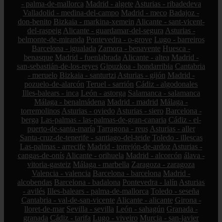
- palma-de-mallorca
Madrid - algete
Asturias - ribadedeva
Valladolid - medina-del-campo
Madrid - meco
Badajoz -
don-benito
Bizkaia - markina-xemein
Alicante - sant-vicent-
del-raspeig
Alicante - guardamar-del-segura
Asturias -
belmonte-de-miranda
Pontevedra - o-grove
Lugo - barreiros
Barcelona - igualada
Zamora - benavente
Huesca -
benasque
Madrid - fuenlabrada
Alicante - altea
Madrid -
san-sebastián-de-los-reyes
Gipuzkoa - hondarribia
Cantabria
- meruelo
Bizkaia - santurtzi
Asturias - gijón
Madrid -
pozuelo-de-alarcón
Teruel - sarrión
Cádiz - algodonales
Illes-balears - inca
León - astorga
Salamanca - salamanca
Málaga - benalmádena
Madrid - madrid
Málaga -
torremolinos
Asturias - oviedo
Asturias - siero
Barcelona -
berga
Las-palmas - las-palmas-de-gran-canaria
Cádiz - el-
puerto-de-santa-maría
Tarragona - reus
Asturias - aller
Santa-cruz-de-tenerife - santiago-del-teide
Toledo - illescas
Las-palmas - arrecife
Madrid - torrejón-de-ardoz
Asturias -
cangas-de-onís
Alicante - orihuela
Madrid - alcorcón
álava -
vitoria-gasteiz
Málaga - marbella
Zaragoza - zaragoza
Valencia - valencia
Barcelona - barcelona
Madrid -
alcobendas
Barcelona - badalona
Pontevedra - lalín
Asturias
- avilés
Illes-balears - palma-de-mallorca
Toledo - seseña
Cantabria - val-de-san-vicente
Alicante - alicante
Girona -
lloret-de-mar
Sevilla - sevilla
León - sahagún
Granada -
granada
Cádiz - tarifa
Lugo - viveiro
Murcia - san-javier