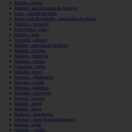
Toledo - toledo
Madrid - san-fernando-de-henares
León - garrafe-de-torío
Santa-cruz-de-tenerife - granadilla-de-abona
Valencia - requena
Pontevedra - vigo
Huelva - lepe
Valencia - alginet
Madrid - pelayos-de-la-presa
Madrid - coslada
Málaga - estepona
Asturias - piloña
Gipuzkoa - deba
Bizkaia - getxo
Asturias - ribadesella
Navarra - tafalla
Bizkaia - galdakao
Alicante - torrevieja
Burgos - burgos
Madrid - algete
Madrid - meco
Badajoz - don-benito
Alicante - sant-vicent-del-raspeig
Madrid - parla
Asturias - valdés