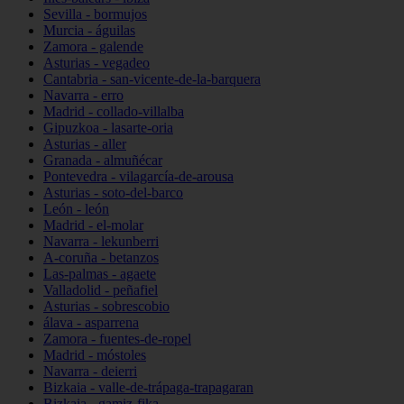
Sevilla - bormujos
Murcia - águilas
Zamora - galende
Asturias - vegadeo
Cantabria - san-vicente-de-la-barquera
Navarra - erro
Madrid - collado-villalba
Gipuzkoa - lasarte-oria
Asturias - aller
Granada - almuñécar
Pontevedra - vilagarcía-de-arousa
Asturias - soto-del-barco
León - león
Madrid - el-molar
Navarra - lekunberri
A-coruña - betanzos
Las-palmas - agaete
Valladolid - peñafiel
Asturias - sobrescobio
álava - asparrena
Zamora - fuentes-de-ropel
Madrid - móstoles
Navarra - deierri
Bizkaia - valle-de-trápaga-trapagaran
Bizkaia - gamiz-fika