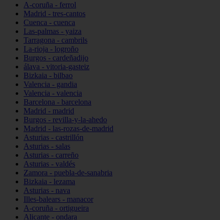
A-coruña - ferrol
Madrid - tres-cantos
Cuenca - cuenca
Las-palmas - yaiza
Tarragona - cambrils
La-rioja - logroño
Burgos - cardeñadijo
álava - vitoria-gasteiz
Bizkaia - bilbao
Valencia - gandia
Valencia - valencia
Barcelona - barcelona
Madrid - madrid
Burgos - revilla-y-la-ahedo
Madrid - las-rozas-de-madrid
Asturias - castrillón
Asturias - salas
Asturias - carreño
Asturias - valdés
Zamora - puebla-de-sanabria
Bizkaia - lezama
Asturias - nava
Illes-balears - manacor
A-coruña - ortigueira
Alicante - ondara