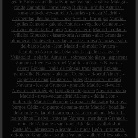
getafe
Burgos - medina-de-pomar
Valencia - xàtiva
Málaga -
ronda
Cantabria - torrelavega
Bizkaia - urduliz
Asturias -
san-martín-del-rey-aurelio
Asturias - proaza
Madrid -
alcobendas
Illes-balears - ibiza
Sevilla - bormujos
Murcia -
águilas
Zamora - galende
Asturias - vegadeo
Cantabria -
san-vicente-de-la-barquera
Navarra - erro
Madrid - collado-
villalba
Gipuzkoa - lasarte-oria
Asturias - aller
Granada -
almuñécar
Pontevedra - vilagarcía-de-arousa
Asturias - soto-
del-barco
León - león
Madrid - el-molar
Navarra -
lekunberri
A-coruña - betanzos
Las-palmas - agaete
Valladolid - peñafiel
Asturias - sobrescobio
álava - asparrena
Zamora - fuentes-de-ropel
Madrid - móstoles
Navarra -
deierri
Bizkaia - valle-de-trápaga-trapagaran
Bizkaia -
gamiz-fika
Navarra - ultzama
Cuenca - el-peral
Almería -
roquetas-de-mar
Cantabria - potes
Barcelona - mataró
Navarra - lesaka
Granada - granada
Madrid - el-vellón
Navarra - cintruénigo
Gipuzkoa - legorreta
Navarra - izaba
Madrid - rivas-vaciamadrid
Alicante - dénia
León -
ponferrada
Madrid - alcorcón
Girona - palau-sator
Burgos -
burgos
Cádiz - el-puerto-de-santa-maría
Madrid - boadilla-
del-monte
Valladolid - arroyo-de-la-encomienda
Madrid -
los-molinos
Huelva - aracena
Navarra - mendavia
Granada -
monachil
Alicante - santa-pola
Lleida - la-vall-de-boí
Castellón - almassora
Alicante - la-nucia
León - priaranza-
del-bierzo
Granada - la-zubia
Valencia - alberic
Illes-balears