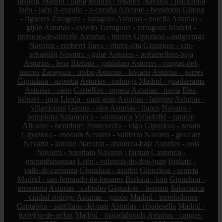
raspeig
Madrid - parla
Madrid - leganés
Navarra - pamplona
Jaén - jaén
A-coruña - a-coruña
Alicante - benidorm
Girona
- figueres
Zaragoza - zaragoza
Asturias - noreña
Asturias -
gijón
Asturias - oviedo
Tarragona - tarragona
Madrid -
pozuelo-de-alarcón
Asturias - mieres
Gipuzkoa - astigarraga
Navarra - erriberri
álava - ribera-alta
Gipuzkoa - san-
sebastián
Navarra - galar
Asturias - peñamellera-baja
Asturias - lena
Bizkaia - galdakao
Asturias - cangas-del-
narcea
Zaragoza - utebo
Asturias - laviana
Asturias - parres
Gipuzkoa - azpeitia
Asturias - colunga
Madrid - guadarrama
Asturias - siero
Castellón - orpesa
Asturias - navia
Illes-
balears - inca
Lleida - naut-aran
Asturias - langreo
Asturias -
villaviciosa
Girona - olot
Asturias - llanes
Navarra -
pamplona
Salamanca - salamanca
Valladolid - zaratán
Alicante - benidorm
Pontevedra - vigo
Gipuzkoa - zerain
Gipuzkoa - andoain
Navarra - valtierra
Navarra - gesalatz
Navarra - larraun
Navarra - abaurrea-baja
Asturias - onís
Navarra - barañain
Navarra - baztan
Cantabria -
entrambasaguas
León - valencia-de-don-juan
Bizkaia -
valle-de-carranza
Gipuzkoa - usurbil
Gipuzkoa - urnieta
Madrid - san-fernando-de-henares
Bizkaia - loiu
Gipuzkoa -
errenteria
Asturias - cabrales
Gipuzkoa - hernani
Salamanca
- ciudad-rodrigo
Asturias - gozón
Madrid - torrelodones
Cantabria - santillana-del-mar
Asturias - ribadesella
Madrid -
torrejón-de-ardoz
Madrid - majadahonda
Asturias - cangas-