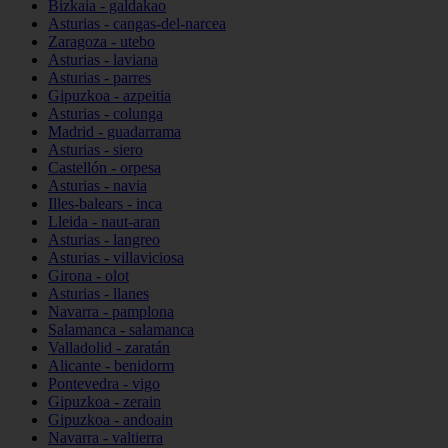
Bizkaia - galdakao
Asturias - cangas-del-narcea
Zaragoza - utebo
Asturias - laviana
Asturias - parres
Gipuzkoa - azpeitia
Asturias - colunga
Madrid - guadarrama
Asturias - siero
Castellón - orpesa
Asturias - navia
Illes-balears - inca
Lleida - naut-aran
Asturias - langreo
Asturias - villaviciosa
Girona - olot
Asturias - llanes
Navarra - pamplona
Salamanca - salamanca
Valladolid - zaratán
Alicante - benidorm
Pontevedra - vigo
Gipuzkoa - zerain
Gipuzkoa - andoain
Navarra - valtierra