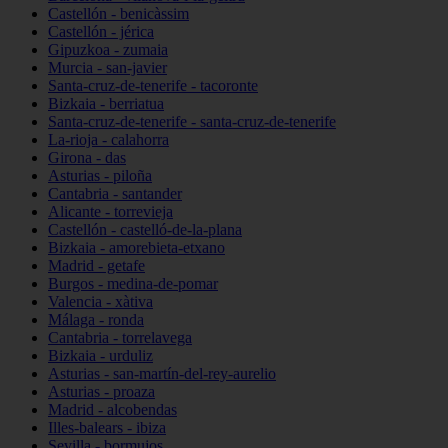
Castellón - benicàssim
Castellón - jérica
Gipuzkoa - zumaia
Murcia - san-javier
Santa-cruz-de-tenerife - tacoronte
Bizkaia - berriatua
Santa-cruz-de-tenerife - santa-cruz-de-tenerife
La-rioja - calahorra
Girona - das
Asturias - piloña
Cantabria - santander
Alicante - torrevieja
Castellón - castelló-de-la-plana
Bizkaia - amorebieta-etxano
Madrid - getafe
Burgos - medina-de-pomar
Valencia - xàtiva
Málaga - ronda
Cantabria - torrelavega
Bizkaia - urduliz
Asturias - san-martín-del-rey-aurelio
Asturias - proaza
Madrid - alcobendas
Illes-balears - ibiza
Sevilla - bormujos