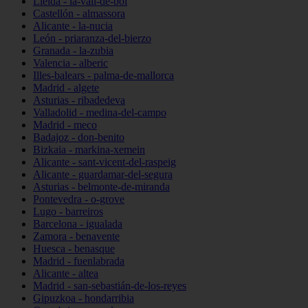
Lleida - la-vall-de-boí
Castellón - almassora
Alicante - la-nucia
León - priaranza-del-bierzo
Granada - la-zubia
Valencia - alberic
Illes-balears - palma-de-mallorca
Madrid - algete
Asturias - ribadedeva
Valladolid - medina-del-campo
Madrid - meco
Badajoz - don-benito
Bizkaia - markina-xemein
Alicante - sant-vicent-del-raspeig
Alicante - guardamar-del-segura
Asturias - belmonte-de-miranda
Pontevedra - o-grove
Lugo - barreiros
Barcelona - igualada
Zamora - benavente
Huesca - benasque
Madrid - fuenlabrada
Alicante - altea
Madrid - san-sebastián-de-los-reyes
Gipuzkoa - hondarribia