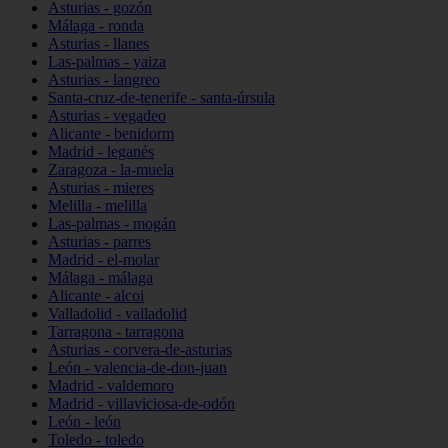
Asturias - gozón
Málaga - ronda
Asturias - llanes
Las-palmas - yaiza
Asturias - langreo
Santa-cruz-de-tenerife - santa-úrsula
Asturias - vegadeo
Alicante - benidorm
Madrid - leganés
Zaragoza - la-muela
Asturias - mieres
Melilla - melilla
Las-palmas - mogán
Asturias - parres
Madrid - el-molar
Málaga - málaga
Alicante - alcoi
Valladolid - valladolid
Tarragona - tarragona
Asturias - corvera-de-asturias
León - valencia-de-don-juan
Madrid - valdemoro
Madrid - villaviciosa-de-odón
León - león
Toledo - toledo