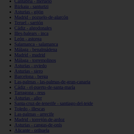
Cantabria - meruelo
Bizkaia - santurtzi
Asturias - gijón
Madrid - pozuelo-de-alarcón
Teruel - sarrión
Cádiz - algodonales
Illes-balears - inca
León - astorga
Salamanca - salamanca
Málaga - benalmádena
Madrid - madrid
Málaga - torremolinos
Asturias - oviedo
Asturias - siero
Barcelona - berga
Las-palmas - las-palmas-de-gran-canaria
Cádiz - el-puerto-de-santa-maría
Tarragona - reus
Asturias - aller
Santa-cruz-de-tenerife - santiago-del-teide
Toledo - illescas
Las-palmas - arrecife
Madrid - torrejón-de-ardoz
Asturias - cangas-de-onís
Alicante - orihuela