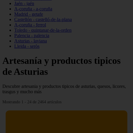
Jaén - jaén
A-coruña - a-coruña
Madrid - getafe
Castellón - castelló-de-la-plana
A-coruña - ferrol
Toledo - quintanar-de-la-orden
Palencia - palencia
Asturias - laviana
Lleida - seròs
Artesanía y productos tipicos
de Asturias
Descubre artesania y productos tipicos de asturias, quesos, licores,
trasgus y mucho más
Mostrando 1 - 24 de 2464 artículos