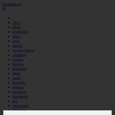
elesbardu.es
☰
2015
2016
argentina
arroz
aves
carnes
cocina casera
comidas
espana
huevos
mariscos
otros
pasta
pescado
postres
producto
reposteria
tag
venezuela
verduras
vocabulario de cocina