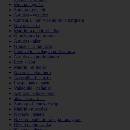
Murcia - águilas
Zamora - galende
Asturias - vegadeo
Cantabria - san-vicente-de-la-barquera
Navarra - erro
Madrid - collado-villalba
Gipuzkoa - lasarte-oria
Asturias - aller
Granada - almuñécar
Pontevedra - vilagarcía-de-arousa
Asturias - soto-del-barco
León - león
Madrid - el-molar
Navarra - lekunberri
A-coruña - betanzos
Las-palmas - agaete
Valladolid - peñafiel
Asturias - sobrescobio
álava - asparrena
Zamora - fuentes-de-ropel
Madrid - móstoles
Navarra - deierri
Bizkaia - valle-de-trápaga-trapagaran
Bizkaia - gamiz-fika
Navarra - ultzama