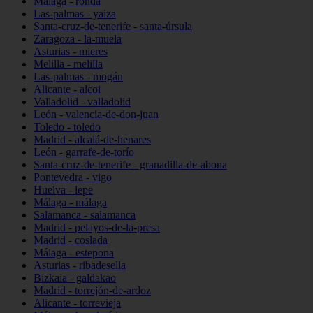
Málaga - ronda
Las-palmas - yaiza
Santa-cruz-de-tenerife - santa-úrsula
Zaragoza - la-muela
Asturias - mieres
Melilla - melilla
Las-palmas - mogán
Alicante - alcoi
Valladolid - valladolid
León - valencia-de-don-juan
Toledo - toledo
Madrid - alcalá-de-henares
León - garrafe-de-torío
Santa-cruz-de-tenerife - granadilla-de-abona
Pontevedra - vigo
Huelva - lepe
Málaga - málaga
Salamanca - salamanca
Madrid - pelayos-de-la-presa
Madrid - coslada
Málaga - estepona
Asturias - ribadesella
Bizkaia - galdakao
Madrid - torrejón-de-ardoz
Alicante - torrevieja