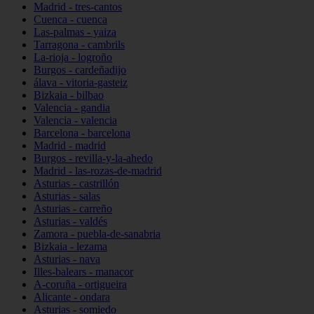
Madrid - tres-cantos
Cuenca - cuenca
Las-palmas - yaiza
Tarragona - cambrils
La-rioja - logroño
Burgos - cardeñadijo
álava - vitoria-gasteiz
Bizkaia - bilbao
Valencia - gandia
Valencia - valencia
Barcelona - barcelona
Madrid - madrid
Burgos - revilla-y-la-ahedo
Madrid - las-rozas-de-madrid
Asturias - castrillón
Asturias - salas
Asturias - carreño
Asturias - valdés
Zamora - puebla-de-sanabria
Bizkaia - lezama
Asturias - nava
Illes-balears - manacor
A-coruña - ortigueira
Alicante - ondara
Asturias - somiedo