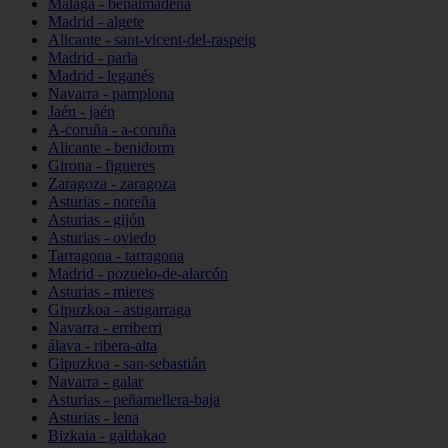
Málaga - benalmádena
Madrid - algete
Alicante - sant-vicent-del-raspeig
Madrid - parla
Madrid - leganés
Navarra - pamplona
Jaén - jaén
A-coruña - a-coruña
Alicante - benidorm
Girona - figueres
Zaragoza - zaragoza
Asturias - noreña
Asturias - gijón
Asturias - oviedo
Tarragona - tarragona
Madrid - pozuelo-de-alarcón
Asturias - mieres
Gipuzkoa - astigarraga
Navarra - erriberri
álava - ribera-alta
Gipuzkoa - san-sebastián
Navarra - galar
Asturias - peñamellera-baja
Asturias - lena
Bizkaia - galdakao