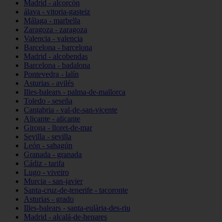
Madrid - alcorcón
álava - vitoria-gasteiz
Málaga - marbella
Zaragoza - zaragoza
Valencia - valencia
Barcelona - barcelona
Madrid - alcobendas
Barcelona - badalona
Pontevedra - lalín
Asturias - avilés
Illes-balears - palma-de-mallorca
Toledo - seseña
Cantabria - val-de-san-vicente
Alicante - alicante
Girona - lloret-de-mar
Sevilla - sevilla
León - sahagún
Granada - granada
Cádiz - tarifa
Lugo - viveiro
Murcia - san-javier
Santa-cruz-de-tenerife - tacoronte
Asturias - grado
Illes-balears - santa-eulària-des-riu
Madrid - alcalá-de-henares