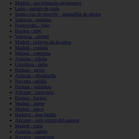
Madrid - san-fernando-de-henares
León - garrafe-de-torío
Santa-cruz-de-tenerife - granadilla-de-abona
Valencia - requena
Pontevedra - vigo
Huelva - lepe
Valencia - alginet
Madrid - pelayos-de-la-presa
Madrid - coslada
Málaga - estepona
Asturias - piloña
Gipuzkoa - deba
Bizkaia - getxo
Asturias - ribadesella
Navarra - tafalla
Bizkaia - galdakao
Alicante - torrevieja
Burgos - burgos
Madrid - algete
Madrid - meco
Badajoz - don-benito
Alicante - sant-vicent-del-raspeig
Madrid - parla
Asturias - valdés
Navarra - pamplona