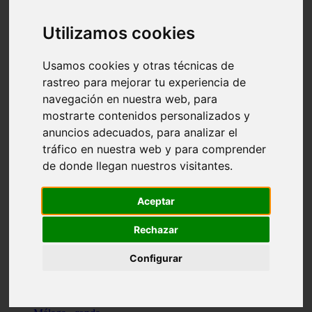
Madrid - pozuelo-de-alarcón
Teruel - sarrión
Utilizamos cookies
Cádiz - algodonales
Illes-balears - inca
Madrid - madrid
Usamos cookies y otras técnicas de
Málaga - torremolinos
rastreo para mejorar tu experiencia de
Asturias - oviedo
navegación en nuestra web, para
Cádiz - el-puerto-de-santa-maría
Asturias - aller
mostrarte contenidos personalizados y
Toledo - illescas
anuncios adecuados, para analizar el
álava - vitoria-gasteiz
tráfico en nuestra web y para comprender
Málaga - marbella
Zaragoza - zaragoza
de donde llegan nuestros visitantes.
Barcelona - barcelona
Valencia - valencia
Pontevedra - lalín
Aceptar
Toledo - seseña
Cantabria - val-de-san-vicente
Rechazar
Sevilla - sevilla
Granada - granada
Configurar
Cádiz - tarifa
Lugo - viveiro
Murcia - san-javier
Santa-cruz-de-tenerife - tacoronte