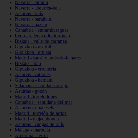
Navarra - larraun
Navarra - abaurrea-baja
Asturias - onís
Navarra - barañain
Navarra - baztan
Cantabria - entrambasaguas
León - valencia-de-don-juan
Bizkaia - valle-de-carranza
Gipuzkoa - usurbil
Gipuzkoa - urnieta
Madrid - san-fernando-de-henares
Bizkaia - loiu
Gipuzkoa - errenteria
Asturias - cabrales
Gipuzkoa - hernani
Salamanca - ciudad-rodrigo
Asturias - gozón
Madrid - torrelodones
Cantabria - santillana-del-mar
Asturias - ribadesella
Madrid - torrejón-de-ardoz
Madrid - majadahonda
Asturias - cangas-de-onís
Málaga - marbella
A-coruña - ferrol