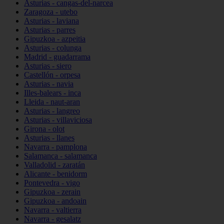
Asturias - cangas-del-narcea
Zaragoza - utebo
Asturias - laviana
Asturias - parres
Gipuzkoa - azpeitia
Asturias - colunga
Madrid - guadarrama
Asturias - siero
Castellón - orpesa
Asturias - navia
Illes-balears - inca
Lleida - naut-aran
Asturias - langreo
Asturias - villaviciosa
Girona - olot
Asturias - llanes
Navarra - pamplona
Salamanca - salamanca
Valladolid - zaratán
Alicante - benidorm
Pontevedra - vigo
Gipuzkoa - zerain
Gipuzkoa - andoain
Navarra - valtierra
Navarra - gesalatz