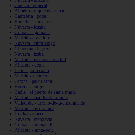
Cuenca - el-peral
Almería - roquetas-de-mar
Cantabria - potes
Barcelona - mataró
Navarra - lesaka
Granada - granada
Madrid - el-vellón
Navarra - cintruénigo
Gipuzkoa - legorreta
Navarra - izaba
Madrid - rivas-vaciamadrid
Alicante - dénia
León - ponferrada
Madrid - alcorcón
Girona - palau-sator
Burgos - burgos
Cádiz - el-puerto-de-santa-maría
Madrid - boadilla-del-monte
Valladolid - arroyo-de-la-encomienda
Madrid - los-molinos
Huelva - aracena
Navarra - mendavia
Granada - monachil
Alicante - santa-pola