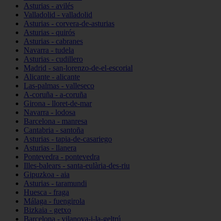
Asturias - avilés
Valladolid - valladolid
Asturias - corvera-de-asturias
Asturias - quirós
Asturias - cabranes
Navarra - tudela
Asturias - cudillero
Madrid - san-lorenzo-de-el-escorial
Alicante - alicante
Las-palmas - valleseco
A-coruña - a-coruña
Girona - lloret-de-mar
Navarra - lodosa
Barcelona - manresa
Cantabria - santoña
Asturias - tapia-de-casariego
Asturias - llanera
Pontevedra - pontevedra
Illes-balears - santa-eulària-des-riu
Gipuzkoa - aia
Asturias - taramundi
Huesca - fraga
Málaga - fuengirola
Bizkaia - getxo
Barcelona - vilanova-i-la-geltrú