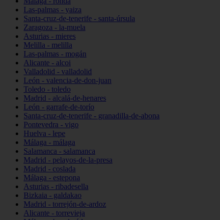
Málaga - ronda
Las-palmas - yaiza
Santa-cruz-de-tenerife - santa-úrsula
Zaragoza - la-muela
Asturias - mieres
Melilla - melilla
Las-palmas - mogán
Alicante - alcoi
Valladolid - valladolid
León - valencia-de-don-juan
Toledo - toledo
Madrid - alcalá-de-henares
León - garrafe-de-torío
Santa-cruz-de-tenerife - granadilla-de-abona
Pontevedra - vigo
Huelva - lepe
Málaga - málaga
Salamanca - salamanca
Madrid - pelayos-de-la-presa
Madrid - coslada
Málaga - estepona
Asturias - ribadesella
Bizkaia - galdakao
Madrid - torrejón-de-ardoz
Alicante - torrevieja