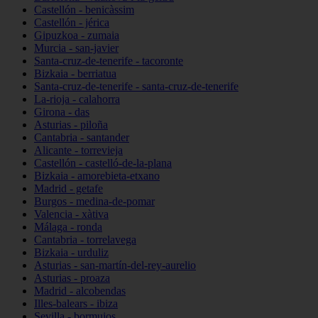
Castellón - benicàssim
Castellón - jérica
Gipuzkoa - zumaia
Murcia - san-javier
Santa-cruz-de-tenerife - tacoronte
Bizkaia - berriatua
Santa-cruz-de-tenerife - santa-cruz-de-tenerife
La-rioja - calahorra
Girona - das
Asturias - piloña
Cantabria - santander
Alicante - torrevieja
Castellón - castelló-de-la-plana
Bizkaia - amorebieta-etxano
Madrid - getafe
Burgos - medina-de-pomar
Valencia - xàtiva
Málaga - ronda
Cantabria - torrelavega
Bizkaia - urduliz
Asturias - san-martín-del-rey-aurelio
Asturias - proaza
Madrid - alcobendas
Illes-balears - ibiza
Sevilla - bormujos