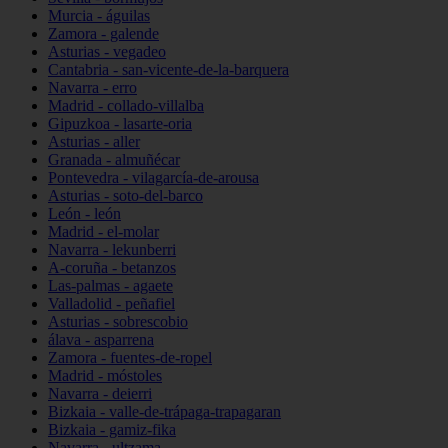
Murcia - águilas
Zamora - galende
Asturias - vegadeo
Cantabria - san-vicente-de-la-barquera
Navarra - erro
Madrid - collado-villalba
Gipuzkoa - lasarte-oria
Asturias - aller
Granada - almuñécar
Pontevedra - vilagarcía-de-arousa
Asturias - soto-del-barco
León - león
Madrid - el-molar
Navarra - lekunberri
A-coruña - betanzos
Las-palmas - agaete
Valladolid - peñafiel
Asturias - sobrescobio
álava - asparrena
Zamora - fuentes-de-ropel
Madrid - móstoles
Navarra - deierri
Bizkaia - valle-de-trápaga-trapagaran
Bizkaia - gamiz-fika
Navarra - ultzama