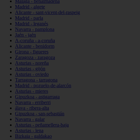
Málaga - benalmádena
Madrid - algete
Alicante - sant-vicent-del-raspeig
Madrid - parla
Madrid - leganés
Navarra - pamplona
Jaén - jaén
A-coruña - a-coruña
Alicante - benidorm
Girona - figueres
Zaragoza - zaragoza
Asturias - noreña
Asturias - gijón
Asturias - oviedo
Tarragona - tarragona
Madrid - pozuelo-de-alarcón
Asturias - mieres
Gipuzkoa - astigarraga
Navarra - erriberri
álava - ribera-alta
Gipuzkoa - san-sebastián
Navarra - galar
Asturias - peñamellera-baja
Asturias - lena
Bizkaia - galdakao