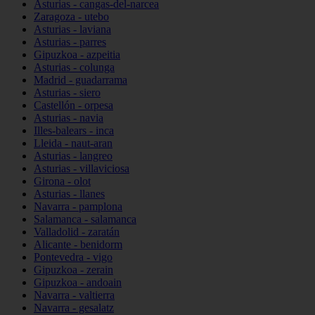
Asturias - cangas-del-narcea
Zaragoza - utebo
Asturias - laviana
Asturias - parres
Gipuzkoa - azpeitia
Asturias - colunga
Madrid - guadarrama
Asturias - siero
Castellón - orpesa
Asturias - navia
Illes-balears - inca
Lleida - naut-aran
Asturias - langreo
Asturias - villaviciosa
Girona - olot
Asturias - llanes
Navarra - pamplona
Salamanca - salamanca
Valladolid - zaratán
Alicante - benidorm
Pontevedra - vigo
Gipuzkoa - zerain
Gipuzkoa - andoain
Navarra - valtierra
Navarra - gesalatz