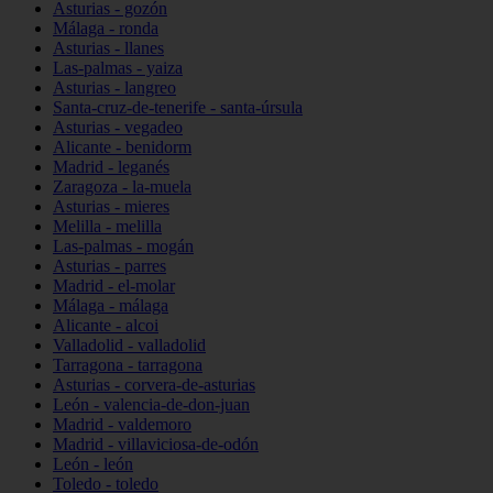
Asturias - gozón
Málaga - ronda
Asturias - llanes
Las-palmas - yaiza
Asturias - langreo
Santa-cruz-de-tenerife - santa-úrsula
Asturias - vegadeo
Alicante - benidorm
Madrid - leganés
Zaragoza - la-muela
Asturias - mieres
Melilla - melilla
Las-palmas - mogán
Asturias - parres
Madrid - el-molar
Málaga - málaga
Alicante - alcoi
Valladolid - valladolid
Tarragona - tarragona
Asturias - corvera-de-asturias
León - valencia-de-don-juan
Madrid - valdemoro
Madrid - villaviciosa-de-odón
León - león
Toledo - toledo