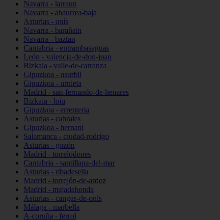
Navarra - larraun
Navarra - abaurrea-baja
Asturias - onís
Navarra - barañain
Navarra - baztan
Cantabria - entrambasaguas
León - valencia-de-don-juan
Bizkaia - valle-de-carranza
Gipuzkoa - usurbil
Gipuzkoa - urnieta
Madrid - san-fernando-de-henares
Bizkaia - loiu
Gipuzkoa - errenteria
Asturias - cabrales
Gipuzkoa - hernani
Salamanca - ciudad-rodrigo
Asturias - gozón
Madrid - torrelodones
Cantabria - santillana-del-mar
Asturias - ribadesella
Madrid - torrejón-de-ardoz
Madrid - majadahonda
Asturias - cangas-de-onís
Málaga - marbella
A-coruña - ferrol