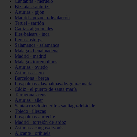
Cantabria - meruelo
Bizkaia - santurtzi
Asturias - gijón
Madrid - pozuelo-de-alarcón
Teruel - sarrión
Cádiz - algodonales
Illes-balears - inca
León - astorga
Salamanca - salamanca
Málaga - benalmádena
Madrid - madrid
Málaga - torremolinos
Asturias - oviedo
Asturias - siero
Barcelona - berga
Las-palmas - las-palmas-de-gran-canaria
Cádiz - el-puerto-de-santa-maría
Tarragona - reus
Asturias - aller
Santa-cruz-de-tenerife - santiago-del-teide
Toledo - illescas
Las-palmas - arrecife
Madrid - torrejón-de-ardoz
Asturias - cangas-de-onís
Alicante - orihuela