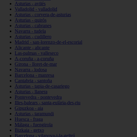
Asturias - avilés
Valladolid - valladolid
Asturias - corvera-de-asturias
Asturias - quirós
Asturias - cabranes
Navarra - tudela
Asturias - cudillero
Madrid - san-lorenzo-de-el-escorial
Alicante - alicante
Las-palmas - valleseco
A-coruña - a-coruña
Girona - lloret-de-mar
Navarra - lodosa
Barcelona - manresa
Cantabria - santoña
Asturias - tapia-de-casariego
Asturias - llanera
Pontevedra - pontevedra
Illes-balears - santa-eulària-des-riu
Gipuzkoa - aia
Asturias - taramundi
Huesca - fraga
Málaga - fuengirola
Bizkaia - getxo
Barcelona - vilanova-i-la-geltrú