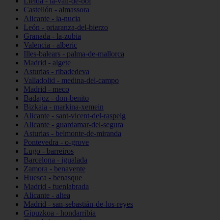
Lleida - la-vall-de-boí
Castellón - almassora
Alicante - la-nucia
León - priaranza-del-bierzo
Granada - la-zubia
Valencia - alberic
Illes-balears - palma-de-mallorca
Madrid - algete
Asturias - ribadedeva
Valladolid - medina-del-campo
Madrid - meco
Badajoz - don-benito
Bizkaia - markina-xemein
Alicante - sant-vicent-del-raspeig
Alicante - guardamar-del-segura
Asturias - belmonte-de-miranda
Pontevedra - o-grove
Lugo - barreiros
Barcelona - igualada
Zamora - benavente
Huesca - benasque
Madrid - fuenlabrada
Alicante - altea
Madrid - san-sebastián-de-los-reyes
Gipuzkoa - hondarribia