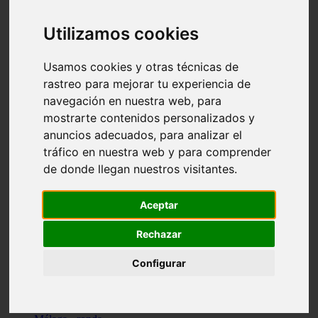
Madrid - pozuelo-de-alarcón
Teruel - sarrión
Utilizamos cookies
Cádiz - algodonales
Illes-balears - inca
Madrid - madrid
Usamos cookies y otras técnicas de
Málaga - torremolinos
rastreo para mejorar tu experiencia de
Asturias - oviedo
navegación en nuestra web, para
Cádiz - el-puerto-de-santa-maría
Asturias - aller
mostrarte contenidos personalizados y
Toledo - illescas
anuncios adecuados, para analizar el
álava - vitoria-gasteiz
tráfico en nuestra web y para comprender
Málaga - marbella
Zaragoza - zaragoza
de donde llegan nuestros visitantes.
Barcelona - barcelona
Valencia - valencia
Pontevedra - lalín
Aceptar
Toledo - seseña
Cantabria - val-de-san-vicente
Rechazar
Sevilla - sevilla
Granada - granada
Configurar
Cádiz - tarifa
Lugo - viveiro
Murcia - san-javier
Santa-cruz-de-tenerife - tacoronte