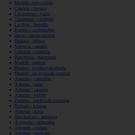
Madrid - tres-cantos
Cuenca - cuenca
Las-palmas - yaiza
Tarragona - cambrils
La-rioja - logroño
Burgos - cardeñadijo
álava - vitoria-gasteiz
Bizkaia - bilbao
Valencia - gandia
Valencia - valencia
Barcelona - barcelona
Madrid - madrid
Burgos - revilla-y-la-ahedo
Madrid - las-rozas-de-madrid
Asturias - castrillón
Asturias - salas
Asturias - carreño
Asturias - valdés
Zamora - puebla-de-sanabria
Bizkaia - lezama
Asturias - nava
Illes-balears - manacor
A-coruña - ortigueira
Alicante - ondara
Asturias - somiedo