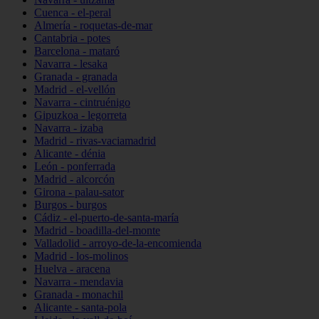
Cuenca - el-peral
Almería - roquetas-de-mar
Cantabria - potes
Barcelona - mataró
Navarra - lesaka
Granada - granada
Madrid - el-vellón
Navarra - cintruénigo
Gipuzkoa - legorreta
Navarra - izaba
Madrid - rivas-vaciamadrid
Alicante - dénia
León - ponferrada
Madrid - alcorcón
Girona - palau-sator
Burgos - burgos
Cádiz - el-puerto-de-santa-maría
Madrid - boadilla-del-monte
Valladolid - arroyo-de-la-encomienda
Madrid - los-molinos
Huelva - aracena
Navarra - mendavia
Granada - monachil
Alicante - santa-pola