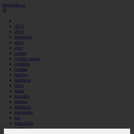
elesbardu.es
☰
2015
2016
argentina
arroz
aves
carnes
cocina casera
comidas
espana
huevos
mariscos
otros
pasta
pescado
postres
producto
reposteria
tag
venezuela
verduras
vocabulario de cocina