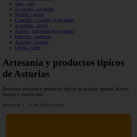
Jaén - jaén
A-coruña - a-coruña
Madrid - getafe
Castellón - castelló-de-la-plana
A-coruña - ferrol
Toledo - quintanar-de-la-orden
Palencia - palencia
Asturias - laviana
Lleida - seròs
Artesanía y productos tipicos
de Asturias
Descubre artesania y productos tipicos de asturias, quesos, licores,
trasgus y mucho más
Mostrando 1 - 24 de 2464 artículos