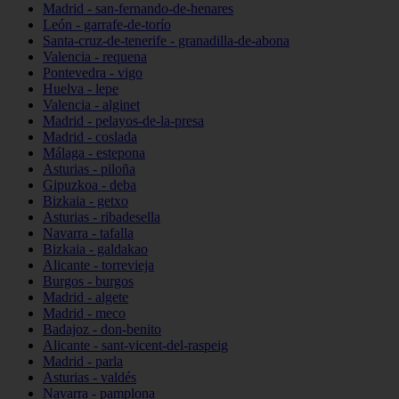
Madrid - san-fernando-de-henares
León - garrafe-de-torío
Santa-cruz-de-tenerife - granadilla-de-abona
Valencia - requena
Pontevedra - vigo
Huelva - lepe
Valencia - alginet
Madrid - pelayos-de-la-presa
Madrid - coslada
Málaga - estepona
Asturias - piloña
Gipuzkoa - deba
Bizkaia - getxo
Asturias - ribadesella
Navarra - tafalla
Bizkaia - galdakao
Alicante - torrevieja
Burgos - burgos
Madrid - algete
Madrid - meco
Badajoz - don-benito
Alicante - sant-vicent-del-raspeig
Madrid - parla
Asturias - valdés
Navarra - pamplona