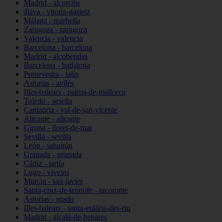
Madrid - alcorcón
álava - vitoria-gasteiz
Málaga - marbella
Zaragoza - zaragoza
Valencia - valencia
Barcelona - barcelona
Madrid - alcobendas
Barcelona - badalona
Pontevedra - lalín
Asturias - avilés
Illes-balears - palma-de-mallorca
Toledo - seseña
Cantabria - val-de-san-vicente
Alicante - alicante
Girona - lloret-de-mar
Sevilla - sevilla
León - sahagún
Granada - granada
Cádiz - tarifa
Lugo - viveiro
Murcia - san-javier
Santa-cruz-de-tenerife - tacoronte
Asturias - grado
Illes-balears - santa-eulària-des-riu
Madrid - alcalá-de-henares