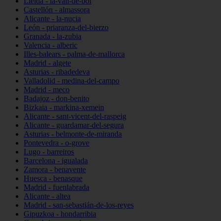
Lleida - la-vall-de-boí
Castellón - almassora
Alicante - la-nucia
León - priaranza-del-bierzo
Granada - la-zubia
Valencia - alberic
Illes-balears - palma-de-mallorca
Madrid - algete
Asturias - ribadedeva
Valladolid - medina-del-campo
Madrid - meco
Badajoz - don-benito
Bizkaia - markina-xemein
Alicante - sant-vicent-del-raspeig
Alicante - guardamar-del-segura
Asturias - belmonte-de-miranda
Pontevedra - o-grove
Lugo - barreiros
Barcelona - igualada
Zamora - benavente
Huesca - benasque
Madrid - fuenlabrada
Alicante - altea
Madrid - san-sebastián-de-los-reyes
Gipuzkoa - hondarribia