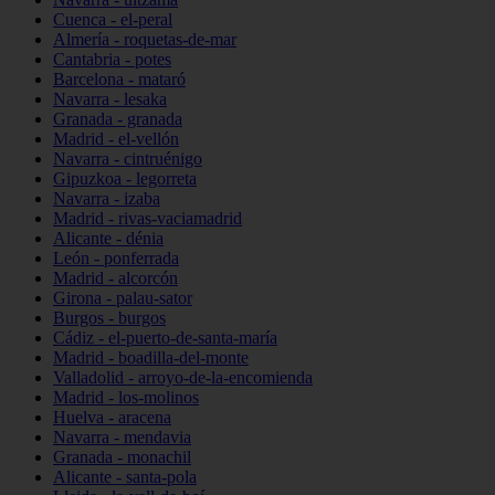
Cuenca - el-peral
Almería - roquetas-de-mar
Cantabria - potes
Barcelona - mataró
Navarra - lesaka
Granada - granada
Madrid - el-vellón
Navarra - cintruénigo
Gipuzkoa - legorreta
Navarra - izaba
Madrid - rivas-vaciamadrid
Alicante - dénia
León - ponferrada
Madrid - alcorcón
Girona - palau-sator
Burgos - burgos
Cádiz - el-puerto-de-santa-maría
Madrid - boadilla-del-monte
Valladolid - arroyo-de-la-encomienda
Madrid - los-molinos
Huelva - aracena
Navarra - mendavia
Granada - monachil
Alicante - santa-pola