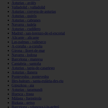
Asturias - avilés
Valladolid - valladolid
Asturias - corvera-de-asturias
Asturias - quirós
Asturias - cabranes
Navarra - tudela
Asturias - cudillero
Madrid - san-lorenzo-de-el-escorial
Alicante - alicante
Las-palmas - valleseco
A-coruña - a-coruña
Girona - lloret-de-mar
Navarra - lodosa
Barcelona - manresa
Cantabria - santoña
Asturias - tapia-de-casariego
Asturias - llanera
Pontevedra - pontevedra
Illes-balears - santa-eulària-des-riu
Gipuzkoa - aia
Asturias - taramundi
Huesca - fraga
Málaga - fuengirola
Bizkaia - getxo
Barcelona - vilanova-i-la-geltrú