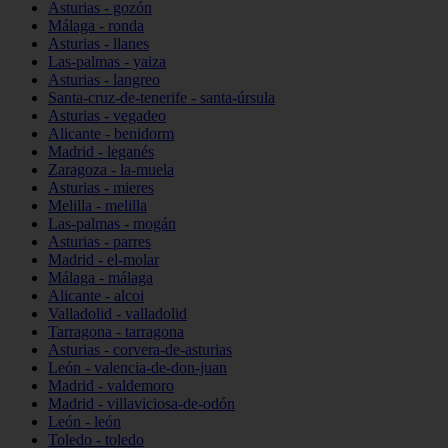
Asturias - gozón
Málaga - ronda
Asturias - llanes
Las-palmas - yaiza
Asturias - langreo
Santa-cruz-de-tenerife - santa-úrsula
Asturias - vegadeo
Alicante - benidorm
Madrid - leganés
Zaragoza - la-muela
Asturias - mieres
Melilla - melilla
Las-palmas - mogán
Asturias - parres
Madrid - el-molar
Málaga - málaga
Alicante - alcoi
Valladolid - valladolid
Tarragona - tarragona
Asturias - corvera-de-asturias
León - valencia-de-don-juan
Madrid - valdemoro
Madrid - villaviciosa-de-odón
León - león
Toledo - toledo