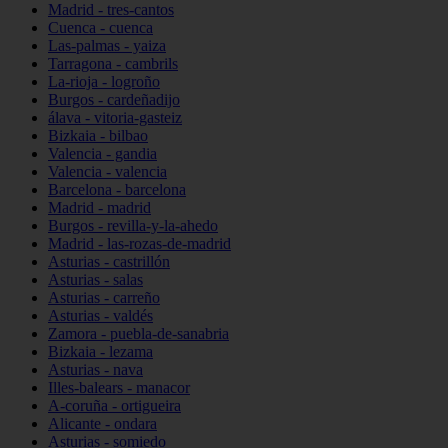
Madrid - tres-cantos
Cuenca - cuenca
Las-palmas - yaiza
Tarragona - cambrils
La-rioja - logroño
Burgos - cardeñadijo
álava - vitoria-gasteiz
Bizkaia - bilbao
Valencia - gandia
Valencia - valencia
Barcelona - barcelona
Madrid - madrid
Burgos - revilla-y-la-ahedo
Madrid - las-rozas-de-madrid
Asturias - castrillón
Asturias - salas
Asturias - carreño
Asturias - valdés
Zamora - puebla-de-sanabria
Bizkaia - lezama
Asturias - nava
Illes-balears - manacor
A-coruña - ortigueira
Alicante - ondara
Asturias - somiedo