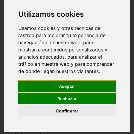
Madrid - pozuelo-de-alarcón
Teruel - sarrión
Utilizamos cookies
Cádiz - algodonales
Illes-balears - inca
Madrid - madrid
Usamos cookies y otras técnicas de
Málaga - torremolinos
rastreo para mejorar tu experiencia de
Asturias - oviedo
navegación en nuestra web, para
Cádiz - el-puerto-de-santa-maría
Asturias - aller
mostrarte contenidos personalizados y
Toledo - illescas
anuncios adecuados, para analizar el
álava - vitoria-gasteiz
tráfico en nuestra web y para comprender
Málaga - marbella
Zaragoza - zaragoza
de donde llegan nuestros visitantes.
Barcelona - barcelona
Valencia - valencia
Pontevedra - lalín
Aceptar
Toledo - seseña
Cantabria - val-de-san-vicente
Rechazar
Sevilla - sevilla
Granada - granada
Configurar
Cádiz - tarifa
Lugo - viveiro
Murcia - san-javier
Santa-cruz-de-tenerife - tacoronte