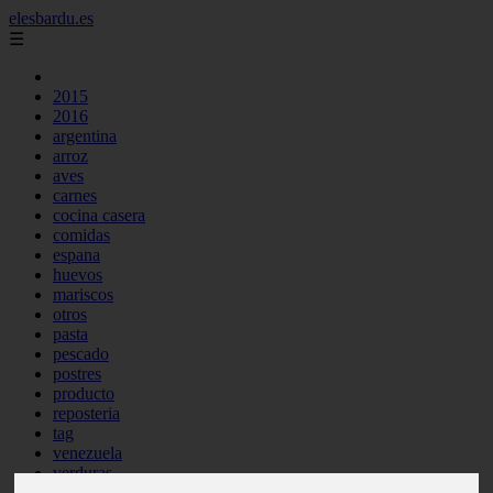
elesbardu.es
☰
2015
2016
argentina
arroz
aves
carnes
cocina casera
comidas
espana
huevos
mariscos
otros
pasta
pescado
postres
producto
reposteria
tag
venezuela
verduras
vocabulario de cocina