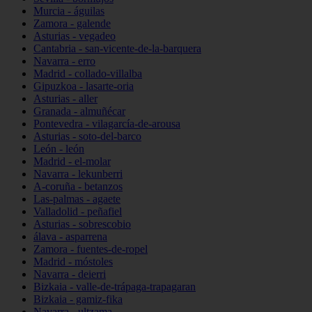
Murcia - águilas
Zamora - galende
Asturias - vegadeo
Cantabria - san-vicente-de-la-barquera
Navarra - erro
Madrid - collado-villalba
Gipuzkoa - lasarte-oria
Asturias - aller
Granada - almuñécar
Pontevedra - vilagarcía-de-arousa
Asturias - soto-del-barco
León - león
Madrid - el-molar
Navarra - lekunberri
A-coruña - betanzos
Las-palmas - agaete
Valladolid - peñafiel
Asturias - sobrescobio
álava - asparrena
Zamora - fuentes-de-ropel
Madrid - móstoles
Navarra - deierri
Bizkaia - valle-de-trápaga-trapagaran
Bizkaia - gamiz-fika
Navarra - ultzama