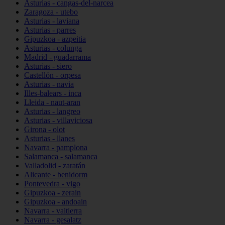
Asturias - cangas-del-narcea
Zaragoza - utebo
Asturias - laviana
Asturias - parres
Gipuzkoa - azpeitia
Asturias - colunga
Madrid - guadarrama
Asturias - siero
Castellón - orpesa
Asturias - navia
Illes-balears - inca
Lleida - naut-aran
Asturias - langreo
Asturias - villaviciosa
Girona - olot
Asturias - llanes
Navarra - pamplona
Salamanca - salamanca
Valladolid - zaratán
Alicante - benidorm
Pontevedra - vigo
Gipuzkoa - zerain
Gipuzkoa - andoain
Navarra - valtierra
Navarra - gesalatz