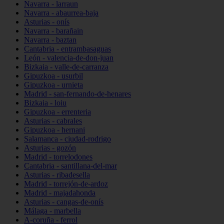
Navarra - larraun
Navarra - abaurrea-baja
Asturias - onís
Navarra - barañain
Navarra - baztan
Cantabria - entrambasaguas
León - valencia-de-don-juan
Bizkaia - valle-de-carranza
Gipuzkoa - usurbil
Gipuzkoa - urnieta
Madrid - san-fernando-de-henares
Bizkaia - loiu
Gipuzkoa - errenteria
Asturias - cabrales
Gipuzkoa - hernani
Salamanca - ciudad-rodrigo
Asturias - gozón
Madrid - torrelodones
Cantabria - santillana-del-mar
Asturias - ribadesella
Madrid - torrejón-de-ardoz
Madrid - majadahonda
Asturias - cangas-de-onís
Málaga - marbella
A-coruña - ferrol