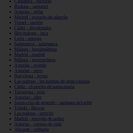
Cantabria - meruelo
Bizkaia - santurtzi
Asturias - gijón
Madrid - pozuelo-de-alarcón
Teruel - sarrión
Cádiz - algodonales
Illes-balears - inca
León - astorga
Salamanca - salamanca
Málaga - benalmádena
Madrid - madrid
Málaga - torremolinos
Asturias - oviedo
Asturias - siero
Barcelona - berga
Las-palmas - las-palmas-de-gran-canaria
Cádiz - el-puerto-de-santa-maría
Tarragona - reus
Asturias - aller
Santa-cruz-de-tenerife - santiago-del-teide
Toledo - illescas
Las-palmas - arrecife
Madrid - torrejón-de-ardoz
Asturias - cangas-de-onís
Alicante - orihuela