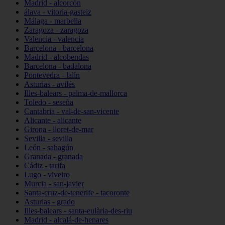
Madrid - alcorcón
álava - vitoria-gasteiz
Málaga - marbella
Zaragoza - zaragoza
Valencia - valencia
Barcelona - barcelona
Madrid - alcobendas
Barcelona - badalona
Pontevedra - lalín
Asturias - avilés
Illes-balears - palma-de-mallorca
Toledo - seseña
Cantabria - val-de-san-vicente
Alicante - alicante
Girona - lloret-de-mar
Sevilla - sevilla
León - sahagún
Granada - granada
Cádiz - tarifa
Lugo - viveiro
Murcia - san-javier
Santa-cruz-de-tenerife - tacoronte
Asturias - grado
Illes-balears - santa-eulària-des-riu
Madrid - alcalá-de-henares