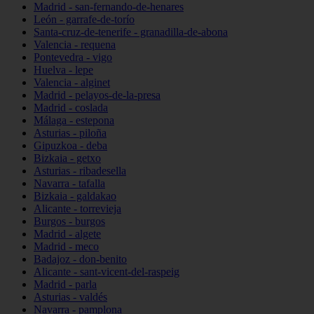
Madrid - san-fernando-de-henares
León - garrafe-de-torío
Santa-cruz-de-tenerife - granadilla-de-abona
Valencia - requena
Pontevedra - vigo
Huelva - lepe
Valencia - alginet
Madrid - pelayos-de-la-presa
Madrid - coslada
Málaga - estepona
Asturias - piloña
Gipuzkoa - deba
Bizkaia - getxo
Asturias - ribadesella
Navarra - tafalla
Bizkaia - galdakao
Alicante - torrevieja
Burgos - burgos
Madrid - algete
Madrid - meco
Badajoz - don-benito
Alicante - sant-vicent-del-raspeig
Madrid - parla
Asturias - valdés
Navarra - pamplona