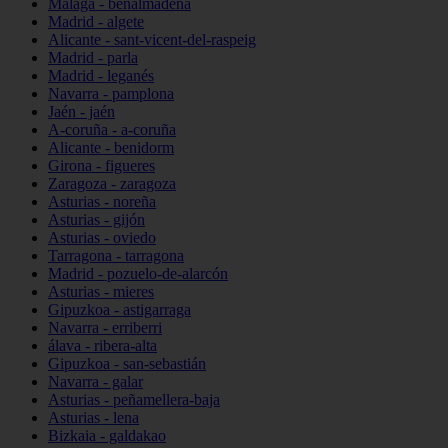
Málaga - benalmádena
Madrid - algete
Alicante - sant-vicent-del-raspeig
Madrid - parla
Madrid - leganés
Navarra - pamplona
Jaén - jaén
A-coruña - a-coruña
Alicante - benidorm
Girona - figueres
Zaragoza - zaragoza
Asturias - noreña
Asturias - gijón
Asturias - oviedo
Tarragona - tarragona
Madrid - pozuelo-de-alarcón
Asturias - mieres
Gipuzkoa - astigarraga
Navarra - erriberri
álava - ribera-alta
Gipuzkoa - san-sebastián
Navarra - galar
Asturias - peñamellera-baja
Asturias - lena
Bizkaia - galdakao