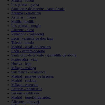
Málaga - ronda
Las-palmas - yaiza
Santa-cruz-de-tenerife - santa-úrsula
Zaragoza - la-muela
Asturias - mieres
Melilla - melilla
Las-palmas - mogán
Alicante - alcoi
Valladolid - valladolid
León - valencia-de-don-juan
Toledo - toledo
Madrid - alcalá-de-henares
León - garrafe-de-torío
Santa-cruz-de-tenerife - granadilla-de-abona
Pontevedra - vigo
Huelva - lepe
Málaga - málaga
Salamanca - salamanca
Madrid - pelayos-de-la-presa
Madrid - coslada
Málaga - estepona
Asturias - ribadesella
Bizkaia - galdakao
Madrid - torrejón-de-ardoz
Alicante - torrevieja