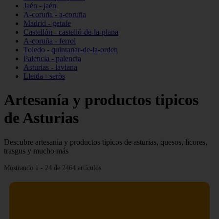
Jaén - jaén
A-coruña - a-coruña
Madrid - getafe
Castellón - castelló-de-la-plana
A-coruña - ferrol
Toledo - quintanar-de-la-orden
Palencia - palencia
Asturias - laviana
Lleida - seròs
Artesanía y productos tipicos
de Asturias
Descubre artesania y productos tipicos de asturias, quesos, licores,
trasgus y mucho más
Mostrando 1 - 24 de 2464 artículos