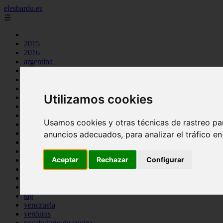
elesbardu.es
☰
2015
2016
argentina
arroz
aves
carnes
Utilizamos cookies
cocina casera
comidas
espana
Usamos cookies y otras técnicas de rastreo pa
huevos
mariscos
anuncios adecuados, para analizar el tráfico e
otros
pasta
Aceptar
Rechazar
Configurar
pescado
postres
producto
reposteria
tag
venezuela
verduras
vocabulario de cocina