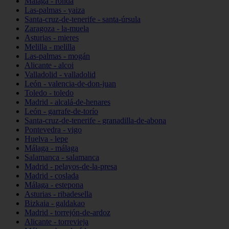
Málaga - ronda
Las-palmas - yaiza
Santa-cruz-de-tenerife - santa-úrsula
Zaragoza - la-muela
Asturias - mieres
Melilla - melilla
Las-palmas - mogán
Alicante - alcoi
Valladolid - valladolid
León - valencia-de-don-juan
Toledo - toledo
Madrid - alcalá-de-henares
León - garrafe-de-torío
Santa-cruz-de-tenerife - granadilla-de-abona
Pontevedra - vigo
Huelva - lepe
Málaga - málaga
Salamanca - salamanca
Madrid - pelayos-de-la-presa
Madrid - coslada
Málaga - estepona
Asturias - ribadesella
Bizkaia - galdakao
Madrid - torrejón-de-ardoz
Alicante - torrevieja