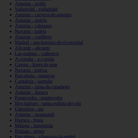
Asturias - avilés
Valladolid - valladolid
Asturias - corvera-de-asturias
Asturias - quirós
Asturias - cabranes
Navarra - tudela
Asturias - cudillero
Madrid - san-lorenzo-de-el-escorial
Alicante - alicante
Las-palmas - valleseco
A-coruña - a-coruña
Girona - lloret-de-mar
Navarra - lodosa
Barcelona - manresa
Cantabria - santoña
Asturias - tapia-de-casariego
Asturias - llanera
Pontevedra - pontevedra
Illes-balears - santa-eulària-des-riu
Gipuzkoa - aia
Asturias - taramundi
Huesca - fraga
Málaga - fuengirola
Bizkaia - getxo
Barcelona - vilanova-i-la-geltrú