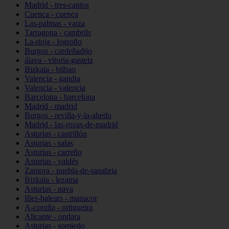
Madrid - tres-cantos
Cuenca - cuenca
Las-palmas - yaiza
Tarragona - cambrils
La-rioja - logroño
Burgos - cardeñadijo
álava - vitoria-gasteiz
Bizkaia - bilbao
Valencia - gandia
Valencia - valencia
Barcelona - barcelona
Madrid - madrid
Burgos - revilla-y-la-ahedo
Madrid - las-rozas-de-madrid
Asturias - castrillón
Asturias - salas
Asturias - carreño
Asturias - valdés
Zamora - puebla-de-sanabria
Bizkaia - lezama
Asturias - nava
Illes-balears - manacor
A-coruña - ortigueira
Alicante - ondara
Asturias - somiedo