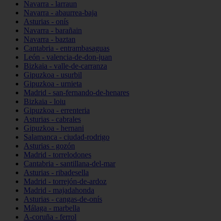
Navarra - larraun
Navarra - abaurrea-baja
Asturias - onís
Navarra - barañain
Navarra - baztan
Cantabria - entrambasaguas
León - valencia-de-don-juan
Bizkaia - valle-de-carranza
Gipuzkoa - usurbil
Gipuzkoa - urnieta
Madrid - san-fernando-de-henares
Bizkaia - loiu
Gipuzkoa - errenteria
Asturias - cabrales
Gipuzkoa - hernani
Salamanca - ciudad-rodrigo
Asturias - gozón
Madrid - torrelodones
Cantabria - santillana-del-mar
Asturias - ribadesella
Madrid - torrejón-de-ardoz
Madrid - majadahonda
Asturias - cangas-de-onís
Málaga - marbella
A-coruña - ferrol