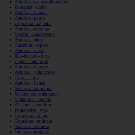
Asturias - cangas-del-narcea
Zaragoza - utebo
Asturias - laviana
Asturias - parres
Gipuzkoa - azpeitia
Asturias - colunga
Madrid - guadarrama
Asturias - siero
Castellón - orpesa
Asturias - navia
Illes-balears - inca
Lleida - naut-aran
Asturias - langreo
Asturias - villaviciosa
Girona - olot
Asturias - llanes
Navarra - pamplona
Salamanca - salamanca
Valladolid - zaratán
Alicante - benidorm
Pontevedra - vigo
Gipuzkoa - zerain
Gipuzkoa - andoain
Navarra - valtierra
Navarra - gesalatz