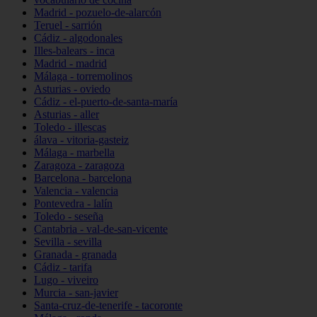
Madrid - pozuelo-de-alarcón
Teruel - sarrión
Cádiz - algodonales
Illes-balears - inca
Madrid - madrid
Málaga - torremolinos
Asturias - oviedo
Cádiz - el-puerto-de-santa-maría
Asturias - aller
Toledo - illescas
álava - vitoria-gasteiz
Málaga - marbella
Zaragoza - zaragoza
Barcelona - barcelona
Valencia - valencia
Pontevedra - lalín
Toledo - seseña
Cantabria - val-de-san-vicente
Sevilla - sevilla
Granada - granada
Cádiz - tarifa
Lugo - viveiro
Murcia - san-javier
Santa-cruz-de-tenerife - tacoronte