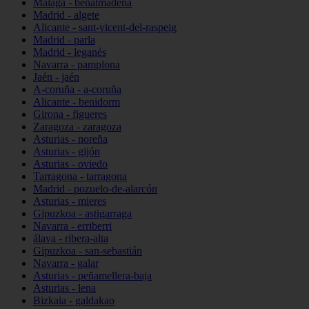
Málaga - benalmádena
Madrid - algete
Alicante - sant-vicent-del-raspeig
Madrid - parla
Madrid - leganés
Navarra - pamplona
Jaén - jaén
A-coruña - a-coruña
Alicante - benidorm
Girona - figueres
Zaragoza - zaragoza
Asturias - noreña
Asturias - gijón
Asturias - oviedo
Tarragona - tarragona
Madrid - pozuelo-de-alarcón
Asturias - mieres
Gipuzkoa - astigarraga
Navarra - erriberri
álava - ribera-alta
Gipuzkoa - san-sebastián
Navarra - galar
Asturias - peñamellera-baja
Asturias - lena
Bizkaia - galdakao