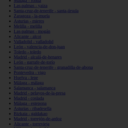
Málaga - ronda
Las-palmas - yaiza
Santa-cruz-de-tenerife - santa-úrsula
Zaragoza - la-muela
Asturias - mieres
Melilla - melilla
Las-palmas - mogán
Alicante - alcoi
Valladolid - valladolid
León - valencia-de-don-juan
Toledo - toledo
Madrid - alcalá-de-henares
León - garrafe-de-torío
Santa-cruz-de-tenerife - granadilla-de-abona
Pontevedra - vigo
Huelva - lepe
Málaga - málaga
Salamanca - salamanca
Madrid - pelayos-de-la-presa
Madrid - coslada
Málaga - estepona
Asturias - ribadesella
Bizkaia - galdakao
Madrid - torrejón-de-ardoz
Alicante - torrevieja