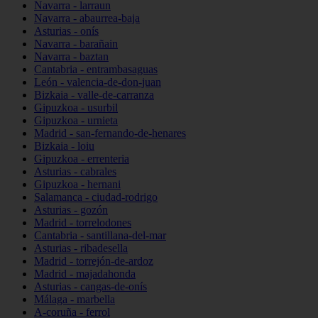
Navarra - larraun
Navarra - abaurrea-baja
Asturias - onís
Navarra - barañain
Navarra - baztan
Cantabria - entrambasaguas
León - valencia-de-don-juan
Bizkaia - valle-de-carranza
Gipuzkoa - usurbil
Gipuzkoa - urnieta
Madrid - san-fernando-de-henares
Bizkaia - loiu
Gipuzkoa - errenteria
Asturias - cabrales
Gipuzkoa - hernani
Salamanca - ciudad-rodrigo
Asturias - gozón
Madrid - torrelodones
Cantabria - santillana-del-mar
Asturias - ribadesella
Madrid - torrejón-de-ardoz
Madrid - majadahonda
Asturias - cangas-de-onís
Málaga - marbella
A-coruña - ferrol