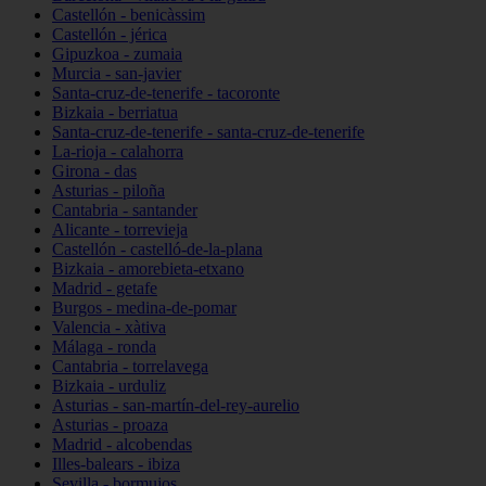
Castellón - benicàssim
Castellón - jérica
Gipuzkoa - zumaia
Murcia - san-javier
Santa-cruz-de-tenerife - tacoronte
Bizkaia - berriatua
Santa-cruz-de-tenerife - santa-cruz-de-tenerife
La-rioja - calahorra
Girona - das
Asturias - piloña
Cantabria - santander
Alicante - torrevieja
Castellón - castelló-de-la-plana
Bizkaia - amorebieta-etxano
Madrid - getafe
Burgos - medina-de-pomar
Valencia - xàtiva
Málaga - ronda
Cantabria - torrelavega
Bizkaia - urduliz
Asturias - san-martín-del-rey-aurelio
Asturias - proaza
Madrid - alcobendas
Illes-balears - ibiza
Sevilla - bormujos