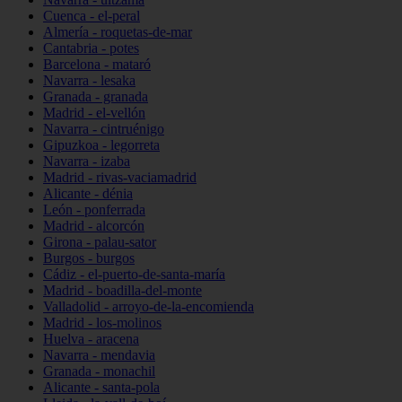
Cuenca - el-peral
Almería - roquetas-de-mar
Cantabria - potes
Barcelona - mataró
Navarra - lesaka
Granada - granada
Madrid - el-vellón
Navarra - cintruénigo
Gipuzkoa - legorreta
Navarra - izaba
Madrid - rivas-vaciamadrid
Alicante - dénia
León - ponferrada
Madrid - alcorcón
Girona - palau-sator
Burgos - burgos
Cádiz - el-puerto-de-santa-maría
Madrid - boadilla-del-monte
Valladolid - arroyo-de-la-encomienda
Madrid - los-molinos
Huelva - aracena
Navarra - mendavia
Granada - monachil
Alicante - santa-pola