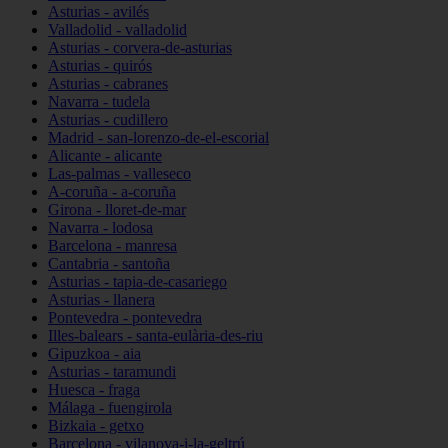
Asturias - avilés
Valladolid - valladolid
Asturias - corvera-de-asturias
Asturias - quirós
Asturias - cabranes
Navarra - tudela
Asturias - cudillero
Madrid - san-lorenzo-de-el-escorial
Alicante - alicante
Las-palmas - valleseco
A-coruña - a-coruña
Girona - lloret-de-mar
Navarra - lodosa
Barcelona - manresa
Cantabria - santoña
Asturias - tapia-de-casariego
Asturias - llanera
Pontevedra - pontevedra
Illes-balears - santa-eulària-des-riu
Gipuzkoa - aia
Asturias - taramundi
Huesca - fraga
Málaga - fuengirola
Bizkaia - getxo
Barcelona - vilanova-i-la-geltrú