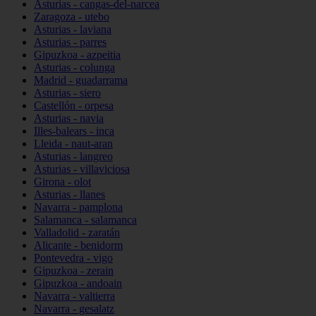
Asturias - cangas-del-narcea
Zaragoza - utebo
Asturias - laviana
Asturias - parres
Gipuzkoa - azpeitia
Asturias - colunga
Madrid - guadarrama
Asturias - siero
Castellón - orpesa
Asturias - navia
Illes-balears - inca
Lleida - naut-aran
Asturias - langreo
Asturias - villaviciosa
Girona - olot
Asturias - llanes
Navarra - pamplona
Salamanca - salamanca
Valladolid - zaratán
Alicante - benidorm
Pontevedra - vigo
Gipuzkoa - zerain
Gipuzkoa - andoain
Navarra - valtierra
Navarra - gesalatz