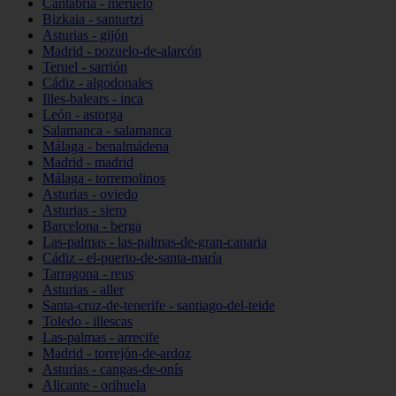
Cantabria - meruelo
Bizkaia - santurtzi
Asturias - gijón
Madrid - pozuelo-de-alarcón
Teruel - sarrión
Cádiz - algodonales
Illes-balears - inca
León - astorga
Salamanca - salamanca
Málaga - benalmádena
Madrid - madrid
Málaga - torremolinos
Asturias - oviedo
Asturias - siero
Barcelona - berga
Las-palmas - las-palmas-de-gran-canaria
Cádiz - el-puerto-de-santa-maría
Tarragona - reus
Asturias - aller
Santa-cruz-de-tenerife - santiago-del-teide
Toledo - illescas
Las-palmas - arrecife
Madrid - torrejón-de-ardoz
Asturias - cangas-de-onís
Alicante - orihuela