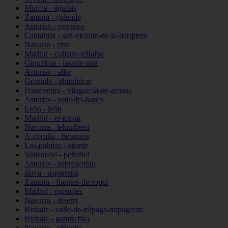
Murcia - águilas
Zamora - galende
Asturias - vegadeo
Cantabria - san-vicente-de-la-barquera
Navarra - erro
Madrid - collado-villalba
Gipuzkoa - lasarte-oria
Asturias - aller
Granada - almuñécar
Pontevedra - vilagarcía-de-arousa
Asturias - soto-del-barco
León - león
Madrid - el-molar
Navarra - lekunberri
A-coruña - betanzos
Las-palmas - agaete
Valladolid - peñafiel
Asturias - sobrescobio
álava - asparrena
Zamora - fuentes-de-ropel
Madrid - móstoles
Navarra - deierri
Bizkaia - valle-de-trápaga-trapagaran
Bizkaia - gamiz-fika
Navarra - ultzama