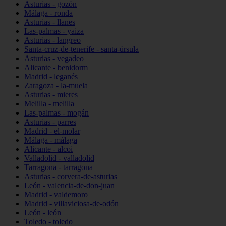
Asturias - gozón
Málaga - ronda
Asturias - llanes
Las-palmas - yaiza
Asturias - langreo
Santa-cruz-de-tenerife - santa-úrsula
Asturias - vegadeo
Alicante - benidorm
Madrid - leganés
Zaragoza - la-muela
Asturias - mieres
Melilla - melilla
Las-palmas - mogán
Asturias - parres
Madrid - el-molar
Málaga - málaga
Alicante - alcoi
Valladolid - valladolid
Tarragona - tarragona
Asturias - corvera-de-asturias
León - valencia-de-don-juan
Madrid - valdemoro
Madrid - villaviciosa-de-odón
León - león
Toledo - toledo