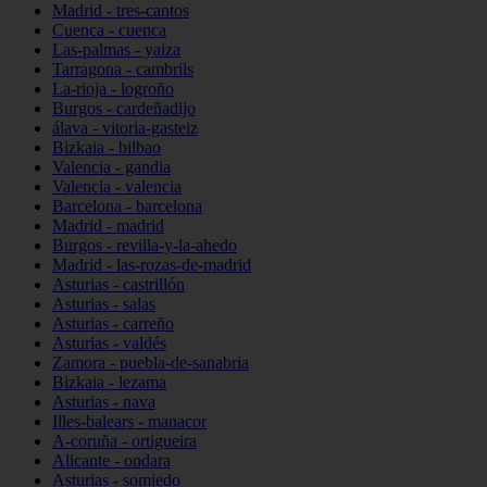
Madrid - tres-cantos
Cuenca - cuenca
Las-palmas - yaiza
Tarragona - cambrils
La-rioja - logroño
Burgos - cardeñadijo
álava - vitoria-gasteiz
Bizkaia - bilbao
Valencia - gandia
Valencia - valencia
Barcelona - barcelona
Madrid - madrid
Burgos - revilla-y-la-ahedo
Madrid - las-rozas-de-madrid
Asturias - castrillón
Asturias - salas
Asturias - carreño
Asturias - valdés
Zamora - puebla-de-sanabria
Bizkaia - lezama
Asturias - nava
Illes-balears - manacor
A-coruña - ortigueira
Alicante - ondara
Asturias - somiedo