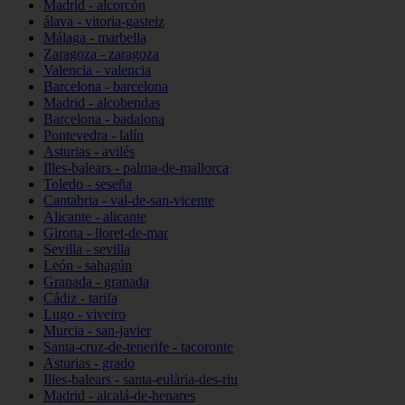
Madrid - alcorcón
álava - vitoria-gasteiz
Málaga - marbella
Zaragoza - zaragoza
Valencia - valencia
Barcelona - barcelona
Madrid - alcobendas
Barcelona - badalona
Pontevedra - lalín
Asturias - avilés
Illes-balears - palma-de-mallorca
Toledo - seseña
Cantabria - val-de-san-vicente
Alicante - alicante
Girona - lloret-de-mar
Sevilla - sevilla
León - sahagún
Granada - granada
Cádiz - tarifa
Lugo - viveiro
Murcia - san-javier
Santa-cruz-de-tenerife - tacoronte
Asturias - grado
Illes-balears - santa-eulària-des-riu
Madrid - alcalá-de-henares