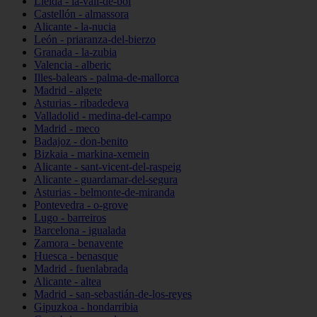
Lleida - la-vall-de-boí
Castellón - almassora
Alicante - la-nucia
León - priaranza-del-bierzo
Granada - la-zubia
Valencia - alberic
Illes-balears - palma-de-mallorca
Madrid - algete
Asturias - ribadedeva
Valladolid - medina-del-campo
Madrid - meco
Badajoz - don-benito
Bizkaia - markina-xemein
Alicante - sant-vicent-del-raspeig
Alicante - guardamar-del-segura
Asturias - belmonte-de-miranda
Pontevedra - o-grove
Lugo - barreiros
Barcelona - igualada
Zamora - benavente
Huesca - benasque
Madrid - fuenlabrada
Alicante - altea
Madrid - san-sebastián-de-los-reyes
Gipuzkoa - hondarribia