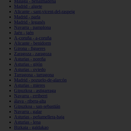
Málaga - benalmádena
Madrid - algete
Alicante - sant-vicent-del-raspeig
Madrid - parla
Madrid - leganés
Navarra - pamplona
Jaén - jaén
A-coruña - a-coruña
Alicante - benidorm
Girona - figueres
Zaragoza - zaragoza
Asturias - noreña
Asturias - gijón
Asturias - oviedo
Tarragona - tarragona
Madrid - pozuelo-de-alarcón
Asturias - mieres
Gipuzkoa - astigarraga
Navarra - erriberri
álava - ribera-alta
Gipuzkoa - san-sebastián
Navarra - galar
Asturias - peñamellera-baja
Asturias - lena
Bizkaia - galdakao