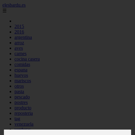
elesbardu.es
☰
2015
2016
argentina
arroz
aves
carnes
cocina casera
comidas
espana
huevos
mariscos
otros
pasta
pescado
postres
producto
reposteria
tag
venezuela
verduras
vocabulario de cocina