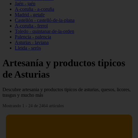
Jaén - jaén
A-coruña - a-coruña
Madrid - getafe
Castellón - castelló-de-la-plana
A-coruña - ferrol
Toledo - quintanar-de-la-orden
Palencia - palencia
Asturias - laviana
Lleida - seròs
Artesanía y productos tipicos
de Asturias
Descubre artesania y productos tipicos de asturias, quesos, licores,
trasgus y mucho más
Mostrando 1 - 24 de 2464 artículos