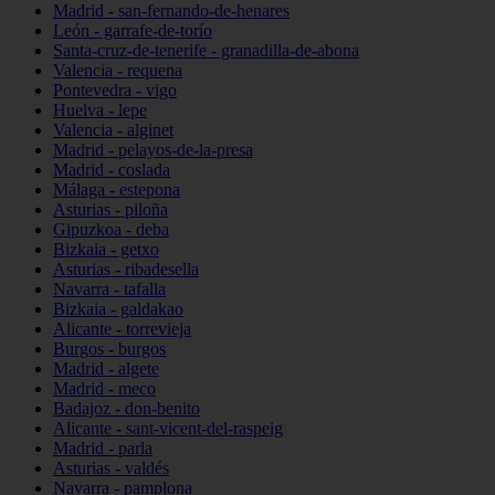
Madrid - san-fernando-de-henares
León - garrafe-de-torío
Santa-cruz-de-tenerife - granadilla-de-abona
Valencia - requena
Pontevedra - vigo
Huelva - lepe
Valencia - alginet
Madrid - pelayos-de-la-presa
Madrid - coslada
Málaga - estepona
Asturias - piloña
Gipuzkoa - deba
Bizkaia - getxo
Asturias - ribadesella
Navarra - tafalla
Bizkaia - galdakao
Alicante - torrevieja
Burgos - burgos
Madrid - algete
Madrid - meco
Badajoz - don-benito
Alicante - sant-vicent-del-raspeig
Madrid - parla
Asturias - valdés
Navarra - pamplona