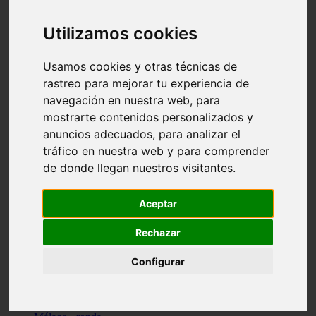
Madrid - pozuelo-de-alarcón
Teruel - sarrión
Utilizamos cookies
Cádiz - algodonales
Illes-balears - inca
Madrid - madrid
Usamos cookies y otras técnicas de
Málaga - torremolinos
rastreo para mejorar tu experiencia de
Asturias - oviedo
navegación en nuestra web, para
Cádiz - el-puerto-de-santa-maría
Asturias - aller
mostrarte contenidos personalizados y
Toledo - illescas
anuncios adecuados, para analizar el
álava - vitoria-gasteiz
tráfico en nuestra web y para comprender
Málaga - marbella
Zaragoza - zaragoza
de donde llegan nuestros visitantes.
Barcelona - barcelona
Valencia - valencia
Pontevedra - lalín
Aceptar
Toledo - seseña
Cantabria - val-de-san-vicente
Rechazar
Sevilla - sevilla
Granada - granada
Configurar
Cádiz - tarifa
Lugo - viveiro
Murcia - san-javier
Santa-cruz-de-tenerife - tacoronte