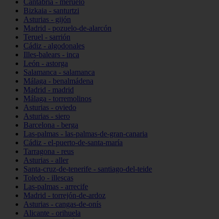
Cantabria - meruelo
Bizkaia - santurtzi
Asturias - gijón
Madrid - pozuelo-de-alarcón
Teruel - sarrión
Cádiz - algodonales
Illes-balears - inca
León - astorga
Salamanca - salamanca
Málaga - benalmádena
Madrid - madrid
Málaga - torremolinos
Asturias - oviedo
Asturias - siero
Barcelona - berga
Las-palmas - las-palmas-de-gran-canaria
Cádiz - el-puerto-de-santa-maría
Tarragona - reus
Asturias - aller
Santa-cruz-de-tenerife - santiago-del-teide
Toledo - illescas
Las-palmas - arrecife
Madrid - torrejón-de-ardoz
Asturias - cangas-de-onís
Alicante - orihuela