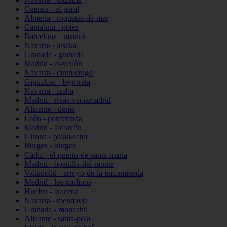
Cuenca - el-peral
Almería - roquetas-de-mar
Cantabria - potes
Barcelona - mataró
Navarra - lesaka
Granada - granada
Madrid - el-vellón
Navarra - cintruénigo
Gipuzkoa - legorreta
Navarra - izaba
Madrid - rivas-vaciamadrid
Alicante - dénia
León - ponferrada
Madrid - alcorcón
Girona - palau-sator
Burgos - burgos
Cádiz - el-puerto-de-santa-maría
Madrid - boadilla-del-monte
Valladolid - arroyo-de-la-encomienda
Madrid - los-molinos
Huelva - aracena
Navarra - mendavia
Granada - monachil
Alicante - santa-pola