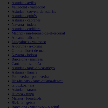
Asturias - avilés
Valladolid - valladolid
Asturias - corvera-de-asturias
Asturias - quirós
Asturias - cabranes
Navarra - tudela
Asturias - cudillero
Madrid - san-lorenzo-de-el-escorial
Alicante - alicante
Las-palmas - valleseco
A-coruña - a-coruña
Girona - lloret-de-mar
Navarra - lodosa
Barcelona - manresa
Cantabria - santoña
Asturias - tapia-de-casariego
Asturias - llanera
Pontevedra - pontevedra
Illes-balears - santa-eulària-des-riu
Gipuzkoa - aia
Asturias - taramundi
Huesca - fraga
Málaga - fuengirola
Bizkaia - getxo
Barcelona - vilanova-i-la-geltrú