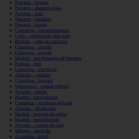
Navarra - larraun
Navarra - abaurrea-baja
Asturias - onís
Navarra - barañain
Navarra - baztan
Cantabria - entrambasaguas
León - valencia-de-don-juan
Bizkaia - valle-de-carranza
Gipuzkoa - usurbil
Gipuzkoa - urnieta
Madrid - san-fernando-de-henares
Bizkaia - loiu
Gipuzkoa - errenteria
Asturias - cabrales
Gipuzkoa - hernani
Salamanca - ciudad-rodrigo
Asturias - gozón
Madrid - torrelodones
Cantabria - santillana-del-mar
Asturias - ribadesella
Madrid - torrejón-de-ardoz
Madrid - majadahonda
Asturias - cangas-de-onís
Málaga - marbella
A-coruña - ferrol