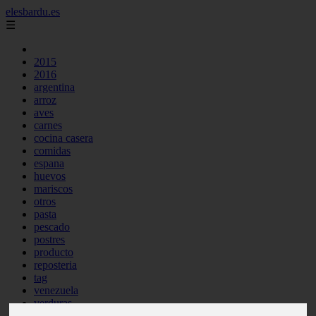
elesbardu.es
☰
2015
2016
argentina
arroz
aves
carnes
cocina casera
comidas
espana
huevos
mariscos
otros
pasta
pescado
postres
producto
reposteria
tag
venezuela
verduras
vocabulario de cocina