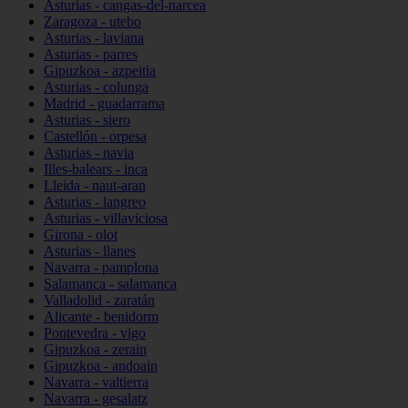
Asturias - cangas-del-narcea
Zaragoza - utebo
Asturias - laviana
Asturias - parres
Gipuzkoa - azpeitia
Asturias - colunga
Madrid - guadarrama
Asturias - siero
Castellón - orpesa
Asturias - navia
Illes-balears - inca
Lleida - naut-aran
Asturias - langreo
Asturias - villaviciosa
Girona - olot
Asturias - llanes
Navarra - pamplona
Salamanca - salamanca
Valladolid - zaratán
Alicante - benidorm
Pontevedra - vigo
Gipuzkoa - zerain
Gipuzkoa - andoain
Navarra - valtierra
Navarra - gesalatz