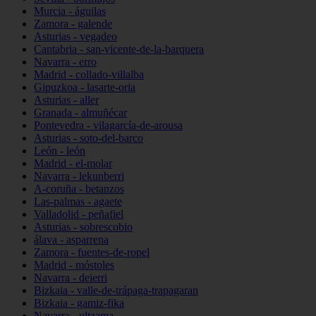
Murcia - águilas
Zamora - galende
Asturias - vegadeo
Cantabria - san-vicente-de-la-barquera
Navarra - erro
Madrid - collado-villalba
Gipuzkoa - lasarte-oria
Asturias - aller
Granada - almuñécar
Pontevedra - vilagarcía-de-arousa
Asturias - soto-del-barco
León - león
Madrid - el-molar
Navarra - lekunberri
A-coruña - betanzos
Las-palmas - agaete
Valladolid - peñafiel
Asturias - sobrescobio
álava - asparrena
Zamora - fuentes-de-ropel
Madrid - móstoles
Navarra - deierri
Bizkaia - valle-de-trápaga-trapagaran
Bizkaia - gamiz-fika
Navarra - ultzama