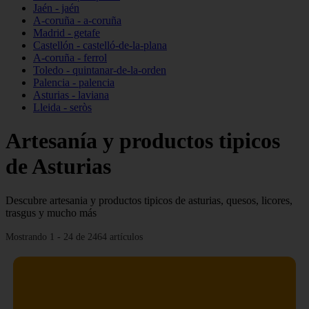
Jaén - jaén
A-coruña - a-coruña
Madrid - getafe
Castellón - castelló-de-la-plana
A-coruña - ferrol
Toledo - quintanar-de-la-orden
Palencia - palencia
Asturias - laviana
Lleida - seròs
Artesanía y productos tipicos
de Asturias
Descubre artesania y productos tipicos de asturias, quesos, licores,
trasgus y mucho más
Mostrando 1 - 24 de 2464 artículos