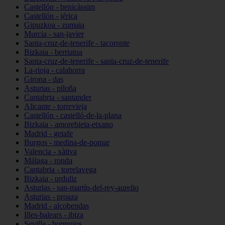
Castellón - benicàssim
Castellón - jérica
Gipuzkoa - zumaia
Murcia - san-javier
Santa-cruz-de-tenerife - tacoronte
Bizkaia - berriatua
Santa-cruz-de-tenerife - santa-cruz-de-tenerife
La-rioja - calahorra
Girona - das
Asturias - piloña
Cantabria - santander
Alicante - torrevieja
Castellón - castelló-de-la-plana
Bizkaia - amorebieta-etxano
Madrid - getafe
Burgos - medina-de-pomar
Valencia - xàtiva
Málaga - ronda
Cantabria - torrelavega
Bizkaia - urduliz
Asturias - san-martín-del-rey-aurelio
Asturias - proaza
Madrid - alcobendas
Illes-balears - ibiza
Sevilla - bormujos