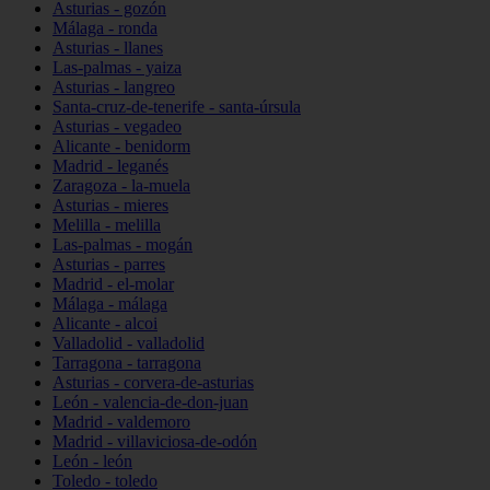
Asturias - gozón
Málaga - ronda
Asturias - llanes
Las-palmas - yaiza
Asturias - langreo
Santa-cruz-de-tenerife - santa-úrsula
Asturias - vegadeo
Alicante - benidorm
Madrid - leganés
Zaragoza - la-muela
Asturias - mieres
Melilla - melilla
Las-palmas - mogán
Asturias - parres
Madrid - el-molar
Málaga - málaga
Alicante - alcoi
Valladolid - valladolid
Tarragona - tarragona
Asturias - corvera-de-asturias
León - valencia-de-don-juan
Madrid - valdemoro
Madrid - villaviciosa-de-odón
León - león
Toledo - toledo