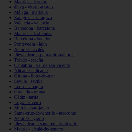
Madrid - alcorcón
álava - vitoria-gasteiz
Málaga - marbella
Zaragoza - zaragoza
Valencia - valencia
Barcelona - barcelona
Madrid - alcobendas
Barcelona - badalona
Pontevedra - lalín
Asturias - avilés
Illes-balears - palma-de-mallorca
Toledo - seseña
Cantabria - val-de-san-vicente
Alicante - alicante
Girona - lloret-de-mar
Sevilla - sevilla
León - sahagún
Granada - granada
Cádiz - tarifa
Lugo - viveiro
Murcia - san-javier
Santa-cruz-de-tenerife - tacoronte
Asturias - grado
Illes-balears - santa-eulària-des-riu
Madrid - alcalá-de-henares