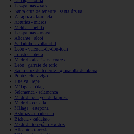
Málaga - ronda
Las-palmas - yaiza
Santa-cruz-de-tenerife - santa-úrsula
Zaragoza - la-muela
Asturias - mieres
Melilla - melilla
Las-palmas - mogán
Alicante - alcoi
Valladolid - valladolid
León - valencia-de-don-juan
Toledo - toledo
Madrid - alcalá-de-henares
León - garrafe-de-torío
Santa-cruz-de-tenerife - granadilla-de-abona
Pontevedra - vigo
Huelva - lepe
Málaga - málaga
Salamanca - salamanca
Madrid - pelayos-de-la-presa
Madrid - coslada
Málaga - estepona
Asturias - ribadesella
Bizkaia - galdakao
Madrid - torrejón-de-ardoz
Alicante - torrevieja