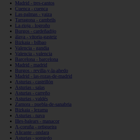
Madrid - tres-cantos
Cuenca - cuenca
Las-palmas - yaiza
Tarragona - cambrils
La-rioja - logroño
Burgos - cardeñadijo
álava - vitoria-gasteiz
Bizkaia - bilbao
Valencia - gandia
Valencia - valencia
Barcelona - barcelona
Madrid - madrid
Burgos - revilla-y-la-ahedo
Madrid - las-rozas-de-madrid
Asturias - castrillón
Asturias - salas
Asturias - carreño
Asturias - valdés
Zamora - puebla-de-sanabria
Bizkaia - lezama
Asturias - nava
Illes-balears - manacor
A-coruña - ortigueira
Alicante - ondara
Asturias - somiedo