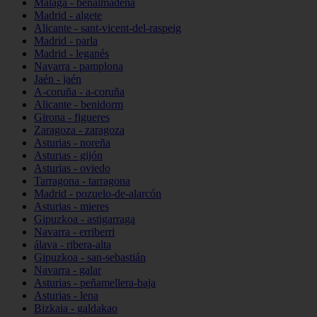
Málaga - benalmádena
Madrid - algete
Alicante - sant-vicent-del-raspeig
Madrid - parla
Madrid - leganés
Navarra - pamplona
Jaén - jaén
A-coruña - a-coruña
Alicante - benidorm
Girona - figueres
Zaragoza - zaragoza
Asturias - noreña
Asturias - gijón
Asturias - oviedo
Tarragona - tarragona
Madrid - pozuelo-de-alarcón
Asturias - mieres
Gipuzkoa - astigarraga
Navarra - erriberri
álava - ribera-alta
Gipuzkoa - san-sebastián
Navarra - galar
Asturias - peñamellera-baja
Asturias - lena
Bizkaia - galdakao