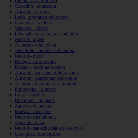
Lleida - la-vall-de-boí
Castellón - almassora
Alicante - la-nucia
León - priaranza-del-bierzo
Granada - la-zubia
Valencia - alberic
Illes-balears - palma-de-mallorca
Madrid - algete
Asturias - ribadedeva
Valladolid - medina-del-campo
Madrid - meco
Badajoz - don-benito
Bizkaia - markina-xemein
Alicante - sant-vicent-del-raspeig
Alicante - guardamar-del-segura
Asturias - belmonte-de-miranda
Pontevedra - o-grove
Lugo - barreiros
Barcelona - igualada
Zamora - benavente
Huesca - benasque
Madrid - fuenlabrada
Alicante - altea
Madrid - san-sebastián-de-los-reyes
Gipuzkoa - hondarribia