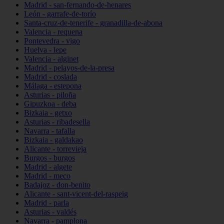
Madrid - san-fernando-de-henares
León - garrafe-de-torío
Santa-cruz-de-tenerife - granadilla-de-abona
Valencia - requena
Pontevedra - vigo
Huelva - lepe
Valencia - alginet
Madrid - pelayos-de-la-presa
Madrid - coslada
Málaga - estepona
Asturias - piloña
Gipuzkoa - deba
Bizkaia - getxo
Asturias - ribadesella
Navarra - tafalla
Bizkaia - galdakao
Alicante - torrevieja
Burgos - burgos
Madrid - algete
Madrid - meco
Badajoz - don-benito
Alicante - sant-vicent-del-raspeig
Madrid - parla
Asturias - valdés
Navarra - pamplona