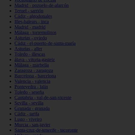
Madrid - pozuelo-de-alarcón
Teruel - sarrión
Cádiz - algodonales
Illes-balears - inca
Madrid - madrid
Málaga - torremolinos
Asturias - oviedo
Cádiz - el-puerto-de-santa-maría
Asturias - aller
Toledo - illescas
álava - vitoria-gasteiz
Málaga - marbella
Zaragoza - zaragoza
Barcelona - barcelona
Valencia - valencia
Pontevedra - lalín
Toledo - seseña
Cantabria - val-de-san-vicente
Sevilla - sevilla
Granada - granada
Cádiz - tarifa
Lugo - viveiro
Murcia - san-javier
Santa-cruz-de-tenerife - tacoronte