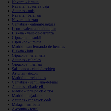
Navarra - larraun
Navarra - abaurrea-baja
Asturias - onís
Navarra - barañain
Navarra - baztan
Cantabria - entrambasaguas
León - valencia-de-don-juan
Bizkaia - valle-de-carranza
Gipuzkoa - usurbil
Gipuzkoa - urnieta
Madrid - san-fernando-de-henares
Bizkaia - loiu
Gipuzkoa - errenteria
Asturias - cabrales
Gipuzkoa - hernani
Salamanca - ciudad-rodrigo
Asturias - gozón
Madrid - torrelodones
Cantabria - santillana-del-mar
Asturias - ribadesella
Madrid - torrejón-de-ardoz
Madrid - majadahonda
Asturias - cangas-de-onís
Málaga - marbella
A-coruña - ferrol