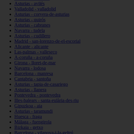
Asturias - avilés
Valladolid - valladolid
Asturias - corvera-de-asturias
Asturias - quirós
Asturias - cabranes
Navarra - tudela
Asturias - cudillero
Madrid - san-lorenzo-de-el-escorial
Alicante - alicante
Las-palmas - valleseco
A-coruña - a-coruña
Girona - lloret-de-mar
Navarra - lodosa
Barcelona - manresa
Cantabria - santoña
Asturias - tapia-de-casariego
Asturias - llanera
Pontevedra - pontevedra
Illes-balears - santa-eulària-des-riu
Gipuzkoa - aia
Asturias - taramundi
Huesca - fraga
Málaga - fuengirola
Bizkaia - getxo
Barcelona - vilanova-i-la-geltrú