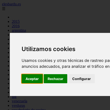
elesbardu.es
☰
2015
2016
argentina
arroz
aves
carnes
Utilizamos cookies
cocina casera
comidas
espana
Usamos cookies y otras técnicas de rastreo pa
huevos
mariscos
anuncios adecuados, para analizar el tráfico e
otros
pasta
Aceptar
Rechazar
Configurar
pescado
postres
producto
reposteria
tag
venezuela
verduras
vocabulario de cocina