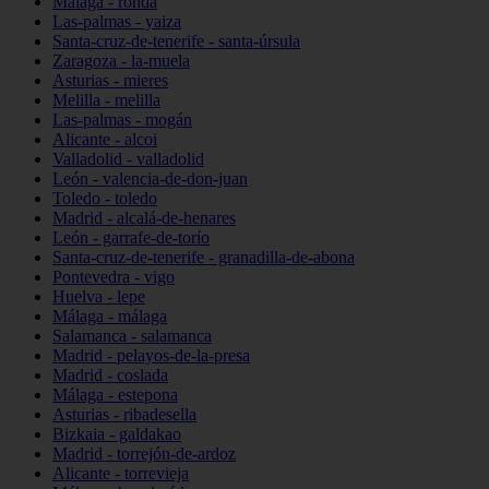
Málaga - ronda
Las-palmas - yaiza
Santa-cruz-de-tenerife - santa-úrsula
Zaragoza - la-muela
Asturias - mieres
Melilla - melilla
Las-palmas - mogán
Alicante - alcoi
Valladolid - valladolid
León - valencia-de-don-juan
Toledo - toledo
Madrid - alcalá-de-henares
León - garrafe-de-torío
Santa-cruz-de-tenerife - granadilla-de-abona
Pontevedra - vigo
Huelva - lepe
Málaga - málaga
Salamanca - salamanca
Madrid - pelayos-de-la-presa
Madrid - coslada
Málaga - estepona
Asturias - ribadesella
Bizkaia - galdakao
Madrid - torrejón-de-ardoz
Alicante - torrevieja