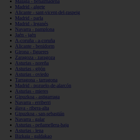
Málaga - benalmádena
Madrid - algete
Alicante - sant-vicent-del-raspeig
Madrid - parla
Madrid - leganés
Navarra - pamplona
Jaén - jaén
A-coruña - a-coruña
Alicante - benidorm
Girona - figueres
Zaragoza - zaragoza
Asturias - noreña
Asturias - gijón
Asturias - oviedo
Tarragona - tarragona
Madrid - pozuelo-de-alarcón
Asturias - mieres
Gipuzkoa - astigarraga
Navarra - erriberri
álava - ribera-alta
Gipuzkoa - san-sebastián
Navarra - galar
Asturias - peñamellera-baja
Asturias - lena
Bizkaia - galdakao