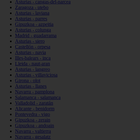
Asturias - cangas-del-narcea
Zaragoza - utebo
Asturias - laviana
Asturias - parres
Gipuzkoa - azpeitia
Asturias - colunga
Madrid - guadarrama
Asturias - siero
Castellón - orpesa
Asturias - navia
Illes-balears - inca
Lleida - naut-aran
Asturias - langreo
Asturias - villaviciosa
Girona - olot
Asturias - llanes
Navarra - pamplona
Salamanca - salamanca
Valladolid - zaratán
Alicante - benidorm
Pontevedra - vigo
Gipuzkoa - zerain
Gipuzkoa - andoain
Navarra - valtierra
Navarra - gesalatz