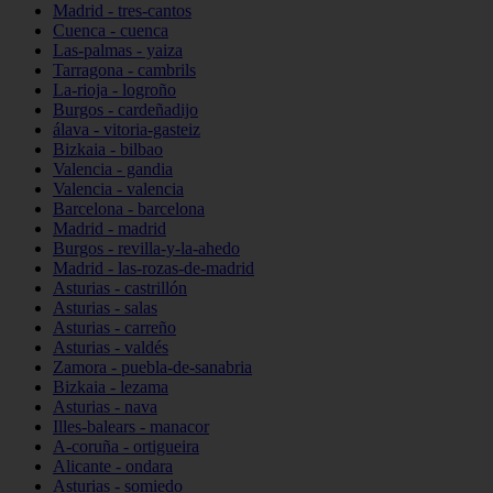
Madrid - tres-cantos
Cuenca - cuenca
Las-palmas - yaiza
Tarragona - cambrils
La-rioja - logroño
Burgos - cardeñadijo
álava - vitoria-gasteiz
Bizkaia - bilbao
Valencia - gandia
Valencia - valencia
Barcelona - barcelona
Madrid - madrid
Burgos - revilla-y-la-ahedo
Madrid - las-rozas-de-madrid
Asturias - castrillón
Asturias - salas
Asturias - carreño
Asturias - valdés
Zamora - puebla-de-sanabria
Bizkaia - lezama
Asturias - nava
Illes-balears - manacor
A-coruña - ortigueira
Alicante - ondara
Asturias - somiedo