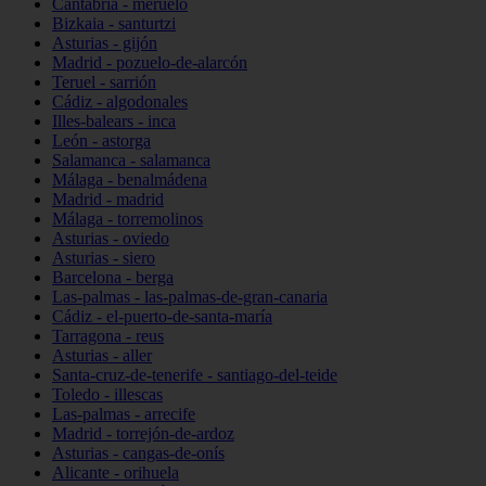
Cantabria - meruelo
Bizkaia - santurtzi
Asturias - gijón
Madrid - pozuelo-de-alarcón
Teruel - sarrión
Cádiz - algodonales
Illes-balears - inca
León - astorga
Salamanca - salamanca
Málaga - benalmádena
Madrid - madrid
Málaga - torremolinos
Asturias - oviedo
Asturias - siero
Barcelona - berga
Las-palmas - las-palmas-de-gran-canaria
Cádiz - el-puerto-de-santa-maría
Tarragona - reus
Asturias - aller
Santa-cruz-de-tenerife - santiago-del-teide
Toledo - illescas
Las-palmas - arrecife
Madrid - torrejón-de-ardoz
Asturias - cangas-de-onís
Alicante - orihuela