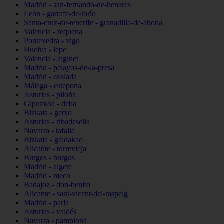
Madrid - san-fernando-de-henares
León - garrafe-de-torío
Santa-cruz-de-tenerife - granadilla-de-abona
Valencia - requena
Pontevedra - vigo
Huelva - lepe
Valencia - alginet
Madrid - pelayos-de-la-presa
Madrid - coslada
Málaga - estepona
Asturias - piloña
Gipuzkoa - deba
Bizkaia - getxo
Asturias - ribadesella
Navarra - tafalla
Bizkaia - galdakao
Alicante - torrevieja
Burgos - burgos
Madrid - algete
Madrid - meco
Badajoz - don-benito
Alicante - sant-vicent-del-raspeig
Madrid - parla
Asturias - valdés
Navarra - pamplona