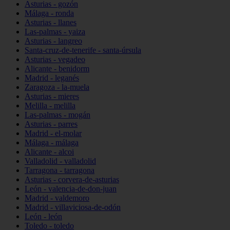
Asturias - gozón
Málaga - ronda
Asturias - llanes
Las-palmas - yaiza
Asturias - langreo
Santa-cruz-de-tenerife - santa-úrsula
Asturias - vegadeo
Alicante - benidorm
Madrid - leganés
Zaragoza - la-muela
Asturias - mieres
Melilla - melilla
Las-palmas - mogán
Asturias - parres
Madrid - el-molar
Málaga - málaga
Alicante - alcoi
Valladolid - valladolid
Tarragona - tarragona
Asturias - corvera-de-asturias
León - valencia-de-don-juan
Madrid - valdemoro
Madrid - villaviciosa-de-odón
León - león
Toledo - toledo