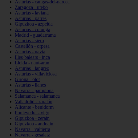
Asturias - cangas-del-narcea
Zaragoza - utebo
Asturias - laviana
Asturias - parres
Gipuzkoa - azpeitia
Asturias - colunga
Madrid - guadarrama
Asturias - siero
Castellón - orpesa
Asturias - navia
Illes-balears - inca
Lleida - naut-aran
Asturias - langreo
Asturias - villaviciosa
Girona - olot
Asturias - llanes
Navarra - pamplona
Salamanca - salamanca
Valladolid - zaratán
Alicante - benidorm
Pontevedra - vigo
Gipuzkoa - zerain
Gipuzkoa - andoain
Navarra - valtierra
Navarra - gesalatz