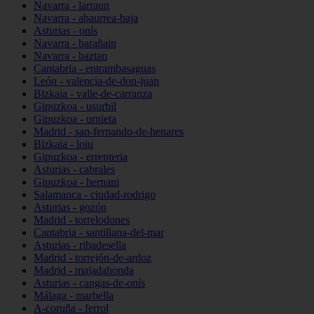
Navarra - larraun
Navarra - abaurrea-baja
Asturias - onís
Navarra - barañain
Navarra - baztan
Cantabria - entrambasaguas
León - valencia-de-don-juan
Bizkaia - valle-de-carranza
Gipuzkoa - usurbil
Gipuzkoa - urnieta
Madrid - san-fernando-de-henares
Bizkaia - loiu
Gipuzkoa - errenteria
Asturias - cabrales
Gipuzkoa - hernani
Salamanca - ciudad-rodrigo
Asturias - gozón
Madrid - torrelodones
Cantabria - santillana-del-mar
Asturias - ribadesella
Madrid - torrejón-de-ardoz
Madrid - majadahonda
Asturias - cangas-de-onís
Málaga - marbella
A-coruña - ferrol