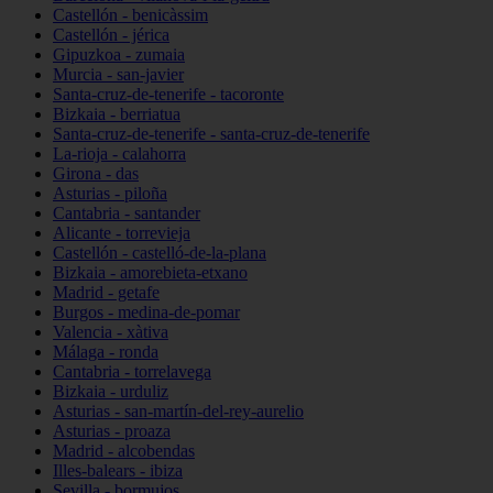
Castellón - benicàssim
Castellón - jérica
Gipuzkoa - zumaia
Murcia - san-javier
Santa-cruz-de-tenerife - tacoronte
Bizkaia - berriatua
Santa-cruz-de-tenerife - santa-cruz-de-tenerife
La-rioja - calahorra
Girona - das
Asturias - piloña
Cantabria - santander
Alicante - torrevieja
Castellón - castelló-de-la-plana
Bizkaia - amorebieta-etxano
Madrid - getafe
Burgos - medina-de-pomar
Valencia - xàtiva
Málaga - ronda
Cantabria - torrelavega
Bizkaia - urduliz
Asturias - san-martín-del-rey-aurelio
Asturias - proaza
Madrid - alcobendas
Illes-balears - ibiza
Sevilla - bormujos