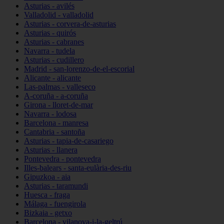
Asturias - avilés
Valladolid - valladolid
Asturias - corvera-de-asturias
Asturias - quirós
Asturias - cabranes
Navarra - tudela
Asturias - cudillero
Madrid - san-lorenzo-de-el-escorial
Alicante - alicante
Las-palmas - valleseco
A-coruña - a-coruña
Girona - lloret-de-mar
Navarra - lodosa
Barcelona - manresa
Cantabria - santoña
Asturias - tapia-de-casariego
Asturias - llanera
Pontevedra - pontevedra
Illes-balears - santa-eulària-des-riu
Gipuzkoa - aia
Asturias - taramundi
Huesca - fraga
Málaga - fuengirola
Bizkaia - getxo
Barcelona - vilanova-i-la-geltrú