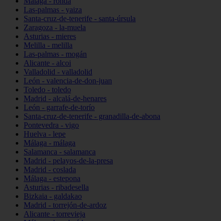
Málaga - ronda
Las-palmas - yaiza
Santa-cruz-de-tenerife - santa-úrsula
Zaragoza - la-muela
Asturias - mieres
Melilla - melilla
Las-palmas - mogán
Alicante - alcoi
Valladolid - valladolid
León - valencia-de-don-juan
Toledo - toledo
Madrid - alcalá-de-henares
León - garrafe-de-torío
Santa-cruz-de-tenerife - granadilla-de-abona
Pontevedra - vigo
Huelva - lepe
Málaga - málaga
Salamanca - salamanca
Madrid - pelayos-de-la-presa
Madrid - coslada
Málaga - estepona
Asturias - ribadesella
Bizkaia - galdakao
Madrid - torrejón-de-ardoz
Alicante - torrevieja