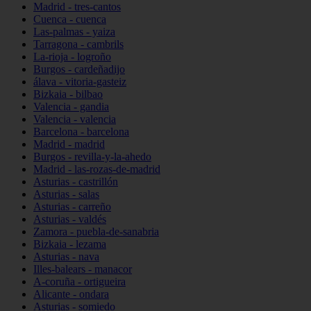
Madrid - tres-cantos
Cuenca - cuenca
Las-palmas - yaiza
Tarragona - cambrils
La-rioja - logroño
Burgos - cardeñadijo
álava - vitoria-gasteiz
Bizkaia - bilbao
Valencia - gandia
Valencia - valencia
Barcelona - barcelona
Madrid - madrid
Burgos - revilla-y-la-ahedo
Madrid - las-rozas-de-madrid
Asturias - castrillón
Asturias - salas
Asturias - carreño
Asturias - valdés
Zamora - puebla-de-sanabria
Bizkaia - lezama
Asturias - nava
Illes-balears - manacor
A-coruña - ortigueira
Alicante - ondara
Asturias - somiedo