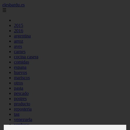
elesbardu.es
☰
2015
2016
argentina
arroz
aves
carnes
cocina casera
comidas
espana
huevos
mariscos
otros
pasta
pescado
postres
producto
reposteria
tag
venezuela
verduras
vocabulario de cocina