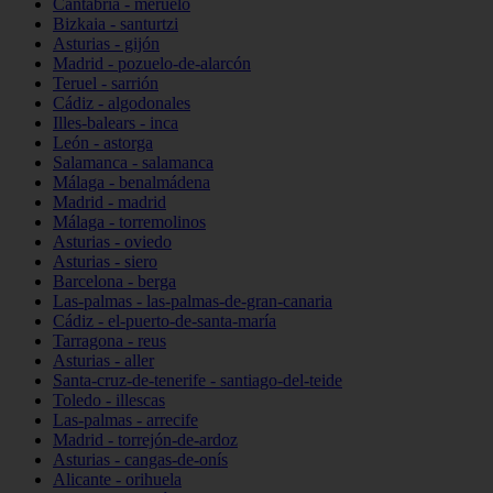
Cantabria - meruelo
Bizkaia - santurtzi
Asturias - gijón
Madrid - pozuelo-de-alarcón
Teruel - sarrión
Cádiz - algodonales
Illes-balears - inca
León - astorga
Salamanca - salamanca
Málaga - benalmádena
Madrid - madrid
Málaga - torremolinos
Asturias - oviedo
Asturias - siero
Barcelona - berga
Las-palmas - las-palmas-de-gran-canaria
Cádiz - el-puerto-de-santa-maría
Tarragona - reus
Asturias - aller
Santa-cruz-de-tenerife - santiago-del-teide
Toledo - illescas
Las-palmas - arrecife
Madrid - torrejón-de-ardoz
Asturias - cangas-de-onís
Alicante - orihuela