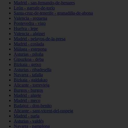
Madrid - san-fernando-de-henares
León - garrafe-de-torío
Santa-cruz-de-tenerife - granadilla-de-abona
Valencia - requena
Pontevedra - vigo
Huelva - lepe
Valencia - alginet
Madrid - pelayos-de-la-presa
Madrid - coslada
Málaga - estepona
Asturias - piloña
Gipuzkoa - deba
Bizkaia - getxo
Asturias - ribadesella
Navarra - tafalla
Bizkaia - galdakao
Alicante - torrevieja
Burgos - burgos
Madrid - algete
Madrid - meco
Badajoz - don-benito
Alicante - sant-vicent-del-raspeig
Madrid - parla
Asturias - valdés
Navarra - pamplona