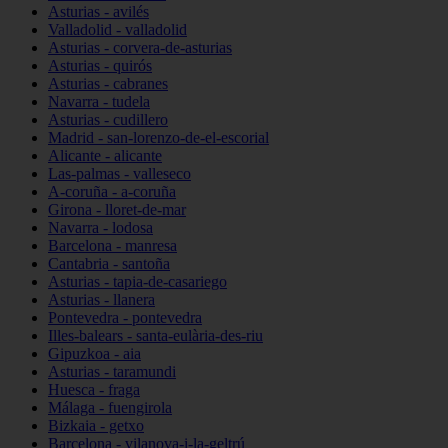
Asturias - avilés
Valladolid - valladolid
Asturias - corvera-de-asturias
Asturias - quirós
Asturias - cabranes
Navarra - tudela
Asturias - cudillero
Madrid - san-lorenzo-de-el-escorial
Alicante - alicante
Las-palmas - valleseco
A-coruña - a-coruña
Girona - lloret-de-mar
Navarra - lodosa
Barcelona - manresa
Cantabria - santoña
Asturias - tapia-de-casariego
Asturias - llanera
Pontevedra - pontevedra
Illes-balears - santa-eulària-des-riu
Gipuzkoa - aia
Asturias - taramundi
Huesca - fraga
Málaga - fuengirola
Bizkaia - getxo
Barcelona - vilanova-i-la-geltrú