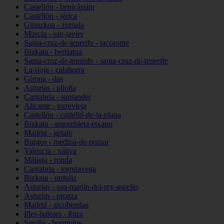
Castellón - benicàssim
Castellón - jérica
Gipuzkoa - zumaia
Murcia - san-javier
Santa-cruz-de-tenerife - tacoronte
Bizkaia - berriatua
Santa-cruz-de-tenerife - santa-cruz-de-tenerife
La-rioja - calahorra
Girona - das
Asturias - piloña
Cantabria - santander
Alicante - torrevieja
Castellón - castelló-de-la-plana
Bizkaia - amorebieta-etxano
Madrid - getafe
Burgos - medina-de-pomar
Valencia - xàtiva
Málaga - ronda
Cantabria - torrelavega
Bizkaia - urduliz
Asturias - san-martín-del-rey-aurelio
Asturias - proaza
Madrid - alcobendas
Illes-balears - ibiza
Sevilla - bormujos