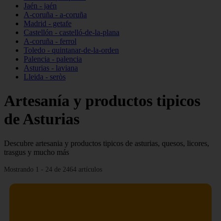
Jaén - jaén
A-coruña - a-coruña
Madrid - getafe
Castellón - castelló-de-la-plana
A-coruña - ferrol
Toledo - quintanar-de-la-orden
Palencia - palencia
Asturias - laviana
Lleida - seròs
Artesanía y productos tipicos
de Asturias
Descubre artesania y productos tipicos de asturias, quesos, licores,
trasgus y mucho más
Mostrando 1 - 24 de 2464 artículos