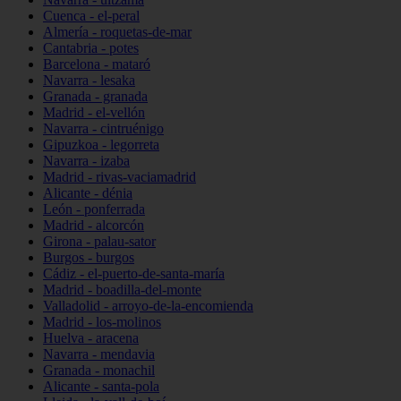
Cuenca - el-peral
Almería - roquetas-de-mar
Cantabria - potes
Barcelona - mataró
Navarra - lesaka
Granada - granada
Madrid - el-vellón
Navarra - cintruénigo
Gipuzkoa - legorreta
Navarra - izaba
Madrid - rivas-vaciamadrid
Alicante - dénia
León - ponferrada
Madrid - alcorcón
Girona - palau-sator
Burgos - burgos
Cádiz - el-puerto-de-santa-maría
Madrid - boadilla-del-monte
Valladolid - arroyo-de-la-encomienda
Madrid - los-molinos
Huelva - aracena
Navarra - mendavia
Granada - monachil
Alicante - santa-pola