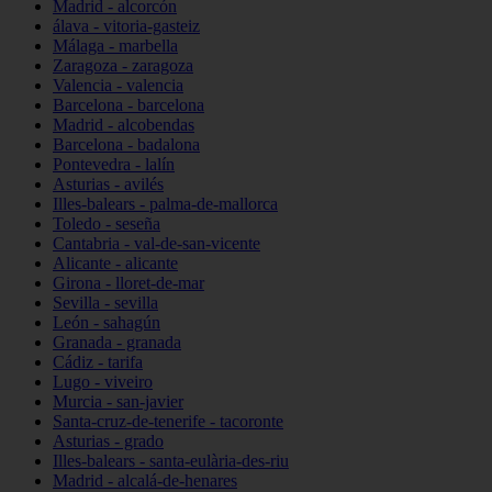
Madrid - alcorcón
álava - vitoria-gasteiz
Málaga - marbella
Zaragoza - zaragoza
Valencia - valencia
Barcelona - barcelona
Madrid - alcobendas
Barcelona - badalona
Pontevedra - lalín
Asturias - avilés
Illes-balears - palma-de-mallorca
Toledo - seseña
Cantabria - val-de-san-vicente
Alicante - alicante
Girona - lloret-de-mar
Sevilla - sevilla
León - sahagún
Granada - granada
Cádiz - tarifa
Lugo - viveiro
Murcia - san-javier
Santa-cruz-de-tenerife - tacoronte
Asturias - grado
Illes-balears - santa-eulària-des-riu
Madrid - alcalá-de-henares