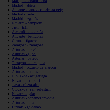
Málaga - benalmádena
Madrid - algete
Alicante - sant-vicent-del-raspeig
Madrid - parla
Madrid - leganés
Navarra - pamplona
Jaén - jaén
A-coruña - a-coruña
Alicante - benidorm
Girona - figueres
Zaragoza - zaragoza
Asturias - noreña
Asturias - gijón
Asturias - oviedo
Tarragona - tarragona
Madrid - pozuelo-de-alarcón
Asturias - mieres
Gipuzkoa - astigarraga
Navarra - erriberri
álava - ribera-alta
Gipuzkoa - san-sebastián
Navarra - galar
Asturias - peñamellera-baja
Asturias - lena
Bizkaia - galdakao