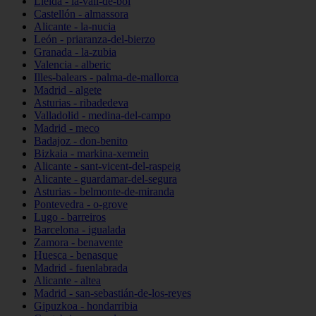
Lleida - la-vall-de-boí
Castellón - almassora
Alicante - la-nucia
León - priaranza-del-bierzo
Granada - la-zubia
Valencia - alberic
Illes-balears - palma-de-mallorca
Madrid - algete
Asturias - ribadedeva
Valladolid - medina-del-campo
Madrid - meco
Badajoz - don-benito
Bizkaia - markina-xemein
Alicante - sant-vicent-del-raspeig
Alicante - guardamar-del-segura
Asturias - belmonte-de-miranda
Pontevedra - o-grove
Lugo - barreiros
Barcelona - igualada
Zamora - benavente
Huesca - benasque
Madrid - fuenlabrada
Alicante - altea
Madrid - san-sebastián-de-los-reyes
Gipuzkoa - hondarribia