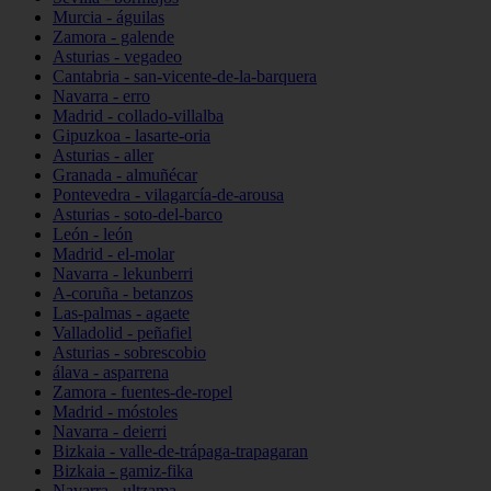
Murcia - águilas
Zamora - galende
Asturias - vegadeo
Cantabria - san-vicente-de-la-barquera
Navarra - erro
Madrid - collado-villalba
Gipuzkoa - lasarte-oria
Asturias - aller
Granada - almuñécar
Pontevedra - vilagarcía-de-arousa
Asturias - soto-del-barco
León - león
Madrid - el-molar
Navarra - lekunberri
A-coruña - betanzos
Las-palmas - agaete
Valladolid - peñafiel
Asturias - sobrescobio
álava - asparrena
Zamora - fuentes-de-ropel
Madrid - móstoles
Navarra - deierri
Bizkaia - valle-de-trápaga-trapagaran
Bizkaia - gamiz-fika
Navarra - ultzama