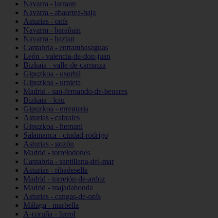
Navarra - larraun
Navarra - abaurrea-baja
Asturias - onís
Navarra - barañain
Navarra - baztan
Cantabria - entrambasaguas
León - valencia-de-don-juan
Bizkaia - valle-de-carranza
Gipuzkoa - usurbil
Gipuzkoa - urnieta
Madrid - san-fernando-de-henares
Bizkaia - loiu
Gipuzkoa - errenteria
Asturias - cabrales
Gipuzkoa - hernani
Salamanca - ciudad-rodrigo
Asturias - gozón
Madrid - torrelodones
Cantabria - santillana-del-mar
Asturias - ribadesella
Madrid - torrejón-de-ardoz
Madrid - majadahonda
Asturias - cangas-de-onís
Málaga - marbella
A-coruña - ferrol