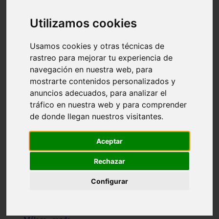
Madrid - pozuelo-de-alarcón
Teruel - sarrión
Utilizamos cookies
Cádiz - algodonales
Illes-balears - inca
Madrid - madrid
Usamos cookies y otras técnicas de
Málaga - torremolinos
rastreo para mejorar tu experiencia de
Asturias - oviedo
navegación en nuestra web, para
Cádiz - el-puerto-de-santa-maría
Asturias - aller
mostrarte contenidos personalizados y
Toledo - illescas
anuncios adecuados, para analizar el
álava - vitoria-gasteiz
tráfico en nuestra web y para comprender
Málaga - marbella
Zaragoza - zaragoza
de donde llegan nuestros visitantes.
Barcelona - barcelona
Valencia - valencia
Pontevedra - lalín
Aceptar
Toledo - seseña
Cantabria - val-de-san-vicente
Rechazar
Sevilla - sevilla
Granada - granada
Configurar
Cádiz - tarifa
Lugo - viveiro
Murcia - san-javier
Santa-cruz-de-tenerife - tacoronte