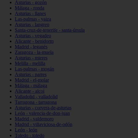
Asturias - gozón
Málaga - ronda
Asturias - llanes
Las-palmas - yaiza
Asturias - langreo
Santa-cruz-de-tenerife - santa-úrsula
Asturias - vegadeo
Alicante - benidorm
Madrid - leganés
Zaragoza - la-muela
Asturias - mieres
Melilla - melilla
Las-palmas - mogán
Asturias - parres
Madrid - el-molar
Málaga - málaga
Alicante - alcoi
Valladolid - valladolid
Tarragona - tarragona
Asturias - corvera-de-asturias
León - valencia-de-don-juan
Madrid - valdemoro
Madrid - villaviciosa-de-odón
León - león
Toledo - toledo