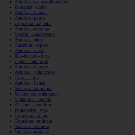
Asturias - cangas-del-narcea
Zaragoza - utebo
Asturias - laviana
Asturias - parres
Gipuzkoa - azpeitia
Asturias - colunga
Madrid - guadarrama
Asturias - siero
Castellón - orpesa
Asturias - navia
Illes-balears - inca
Lleida - naut-aran
Asturias - langreo
Asturias - villaviciosa
Girona - olot
Asturias - llanes
Navarra - pamplona
Salamanca - salamanca
Valladolid - zaratán
Alicante - benidorm
Pontevedra - vigo
Gipuzkoa - zerain
Gipuzkoa - andoain
Navarra - valtierra
Navarra - gesalatz