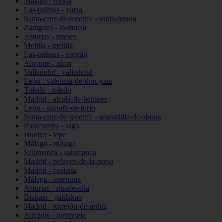
Málaga - ronda
Las-palmas - yaiza
Santa-cruz-de-tenerife - santa-úrsula
Zaragoza - la-muela
Asturias - mieres
Melilla - melilla
Las-palmas - mogán
Alicante - alcoi
Valladolid - valladolid
León - valencia-de-don-juan
Toledo - toledo
Madrid - alcalá-de-henares
León - garrafe-de-torío
Santa-cruz-de-tenerife - granadilla-de-abona
Pontevedra - vigo
Huelva - lepe
Málaga - málaga
Salamanca - salamanca
Madrid - pelayos-de-la-presa
Madrid - coslada
Málaga - estepona
Asturias - ribadesella
Bizkaia - galdakao
Madrid - torrejón-de-ardoz
Alicante - torrevieja