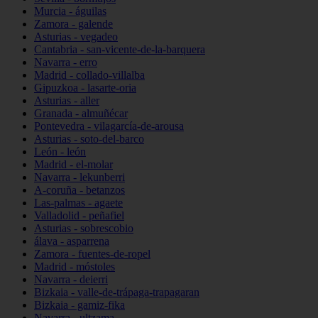
Murcia - águilas
Zamora - galende
Asturias - vegadeo
Cantabria - san-vicente-de-la-barquera
Navarra - erro
Madrid - collado-villalba
Gipuzkoa - lasarte-oria
Asturias - aller
Granada - almuñécar
Pontevedra - vilagarcía-de-arousa
Asturias - soto-del-barco
León - león
Madrid - el-molar
Navarra - lekunberri
A-coruña - betanzos
Las-palmas - agaete
Valladolid - peñafiel
Asturias - sobrescobio
álava - asparrena
Zamora - fuentes-de-ropel
Madrid - móstoles
Navarra - deierri
Bizkaia - valle-de-trápaga-trapagaran
Bizkaia - gamiz-fika
Navarra - ultzama