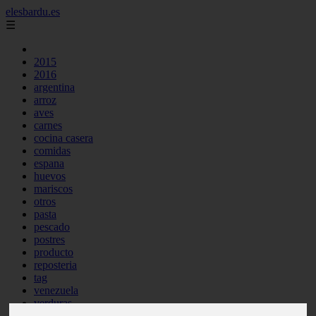
elesbardu.es
☰
2015
2016
argentina
arroz
aves
carnes
cocina casera
comidas
espana
huevos
mariscos
otros
pasta
pescado
postres
producto
reposteria
tag
venezuela
verduras
vocabulario de cocina