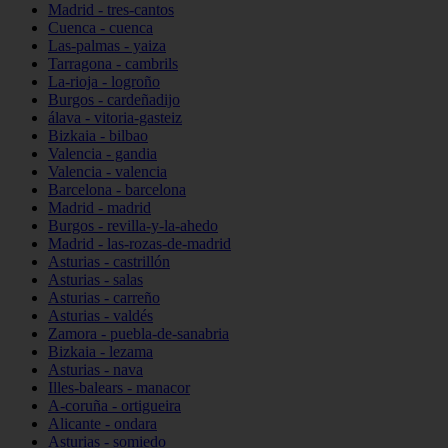
Madrid - tres-cantos
Cuenca - cuenca
Las-palmas - yaiza
Tarragona - cambrils
La-rioja - logroño
Burgos - cardeñadijo
álava - vitoria-gasteiz
Bizkaia - bilbao
Valencia - gandia
Valencia - valencia
Barcelona - barcelona
Madrid - madrid
Burgos - revilla-y-la-ahedo
Madrid - las-rozas-de-madrid
Asturias - castrillón
Asturias - salas
Asturias - carreño
Asturias - valdés
Zamora - puebla-de-sanabria
Bizkaia - lezama
Asturias - nava
Illes-balears - manacor
A-coruña - ortigueira
Alicante - ondara
Asturias - somiedo