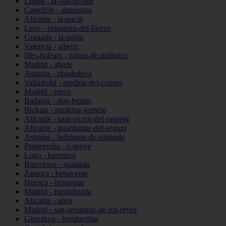
Lleida - la-vall-de-boí
Castellón - almassora
Alicante - la-nucia
León - priaranza-del-bierzo
Granada - la-zubia
Valencia - alberic
Illes-balears - palma-de-mallorca
Madrid - algete
Asturias - ribadedeva
Valladolid - medina-del-campo
Madrid - meco
Badajoz - don-benito
Bizkaia - markina-xemein
Alicante - sant-vicent-del-raspeig
Alicante - guardamar-del-segura
Asturias - belmonte-de-miranda
Pontevedra - o-grove
Lugo - barreiros
Barcelona - igualada
Zamora - benavente
Huesca - benasque
Madrid - fuenlabrada
Alicante - altea
Madrid - san-sebastián-de-los-reyes
Gipuzkoa - hondarribia