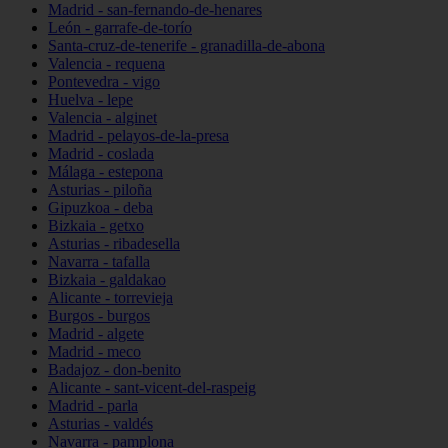
Madrid - san-fernando-de-henares
León - garrafe-de-torío
Santa-cruz-de-tenerife - granadilla-de-abona
Valencia - requena
Pontevedra - vigo
Huelva - lepe
Valencia - alginet
Madrid - pelayos-de-la-presa
Madrid - coslada
Málaga - estepona
Asturias - piloña
Gipuzkoa - deba
Bizkaia - getxo
Asturias - ribadesella
Navarra - tafalla
Bizkaia - galdakao
Alicante - torrevieja
Burgos - burgos
Madrid - algete
Madrid - meco
Badajoz - don-benito
Alicante - sant-vicent-del-raspeig
Madrid - parla
Asturias - valdés
Navarra - pamplona