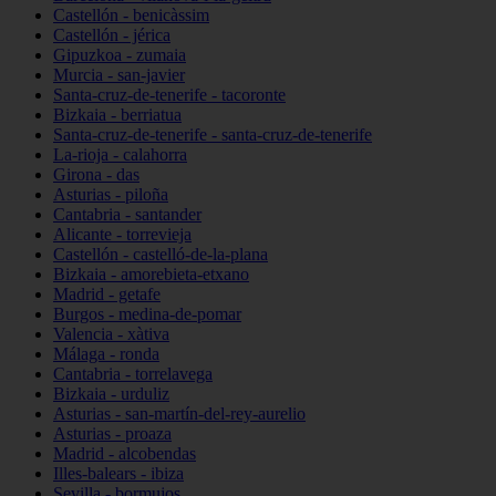
Castellón - benicàssim
Castellón - jérica
Gipuzkoa - zumaia
Murcia - san-javier
Santa-cruz-de-tenerife - tacoronte
Bizkaia - berriatua
Santa-cruz-de-tenerife - santa-cruz-de-tenerife
La-rioja - calahorra
Girona - das
Asturias - piloña
Cantabria - santander
Alicante - torrevieja
Castellón - castelló-de-la-plana
Bizkaia - amorebieta-etxano
Madrid - getafe
Burgos - medina-de-pomar
Valencia - xàtiva
Málaga - ronda
Cantabria - torrelavega
Bizkaia - urduliz
Asturias - san-martín-del-rey-aurelio
Asturias - proaza
Madrid - alcobendas
Illes-balears - ibiza
Sevilla - bormujos