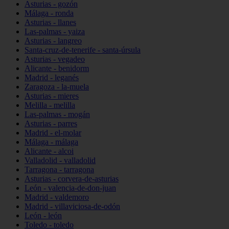
Asturias - gozón
Málaga - ronda
Asturias - llanes
Las-palmas - yaiza
Asturias - langreo
Santa-cruz-de-tenerife - santa-úrsula
Asturias - vegadeo
Alicante - benidorm
Madrid - leganés
Zaragoza - la-muela
Asturias - mieres
Melilla - melilla
Las-palmas - mogán
Asturias - parres
Madrid - el-molar
Málaga - málaga
Alicante - alcoi
Valladolid - valladolid
Tarragona - tarragona
Asturias - corvera-de-asturias
León - valencia-de-don-juan
Madrid - valdemoro
Madrid - villaviciosa-de-odón
León - león
Toledo - toledo