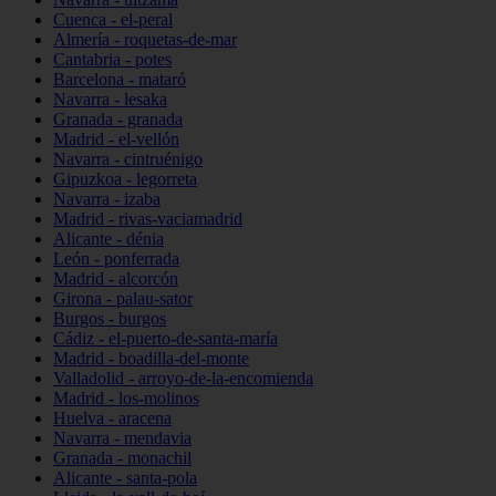
Cuenca - el-peral
Almería - roquetas-de-mar
Cantabria - potes
Barcelona - mataró
Navarra - lesaka
Granada - granada
Madrid - el-vellón
Navarra - cintruénigo
Gipuzkoa - legorreta
Navarra - izaba
Madrid - rivas-vaciamadrid
Alicante - dénia
León - ponferrada
Madrid - alcorcón
Girona - palau-sator
Burgos - burgos
Cádiz - el-puerto-de-santa-maría
Madrid - boadilla-del-monte
Valladolid - arroyo-de-la-encomienda
Madrid - los-molinos
Huelva - aracena
Navarra - mendavia
Granada - monachil
Alicante - santa-pola