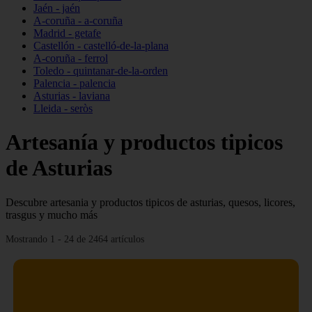
Jaén - jaén
A-coruña - a-coruña
Madrid - getafe
Castellón - castelló-de-la-plana
A-coruña - ferrol
Toledo - quintanar-de-la-orden
Palencia - palencia
Asturias - laviana
Lleida - seròs
Artesanía y productos tipicos
de Asturias
Descubre artesania y productos tipicos de asturias, quesos, licores,
trasgus y mucho más
Mostrando 1 - 24 de 2464 artículos