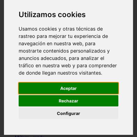
Madrid - pozuelo-de-alarcón
Teruel - sarrión
Utilizamos cookies
Cádiz - algodonales
Illes-balears - inca
Madrid - madrid
Usamos cookies y otras técnicas de
Málaga - torremolinos
rastreo para mejorar tu experiencia de
Asturias - oviedo
navegación en nuestra web, para
Cádiz - el-puerto-de-santa-maría
Asturias - aller
mostrarte contenidos personalizados y
Toledo - illescas
anuncios adecuados, para analizar el
álava - vitoria-gasteiz
tráfico en nuestra web y para comprender
Málaga - marbella
Zaragoza - zaragoza
de donde llegan nuestros visitantes.
Barcelona - barcelona
Valencia - valencia
Pontevedra - lalín
Aceptar
Toledo - seseña
Cantabria - val-de-san-vicente
Rechazar
Sevilla - sevilla
Granada - granada
Configurar
Cádiz - tarifa
Lugo - viveiro
Murcia - san-javier
Santa-cruz-de-tenerife - tacoronte