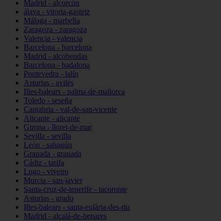
Madrid - alcorcón
álava - vitoria-gasteiz
Málaga - marbella
Zaragoza - zaragoza
Valencia - valencia
Barcelona - barcelona
Madrid - alcobendas
Barcelona - badalona
Pontevedra - lalín
Asturias - avilés
Illes-balears - palma-de-mallorca
Toledo - seseña
Cantabria - val-de-san-vicente
Alicante - alicante
Girona - lloret-de-mar
Sevilla - sevilla
León - sahagún
Granada - granada
Cádiz - tarifa
Lugo - viveiro
Murcia - san-javier
Santa-cruz-de-tenerife - tacoronte
Asturias - grado
Illes-balears - santa-eulària-des-riu
Madrid - alcalá-de-henares