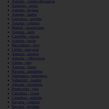
Asturias - cangas-del-narcea
Zaragoza - utebo
Asturias - laviana
Asturias - parres
Gipuzkoa - azpeitia
Asturias - colunga
Madrid - guadarrama
Asturias - siero
Castellón - orpesa
Asturias - navia
Illes-balears - inca
Lleida - naut-aran
Asturias - langreo
Asturias - villaviciosa
Girona - olot
Asturias - llanes
Navarra - pamplona
Salamanca - salamanca
Valladolid - zaratán
Alicante - benidorm
Pontevedra - vigo
Gipuzkoa - zerain
Gipuzkoa - andoain
Navarra - valtierra
Navarra - gesalatz