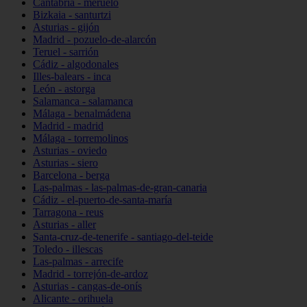
Cantabria - meruelo
Bizkaia - santurtzi
Asturias - gijón
Madrid - pozuelo-de-alarcón
Teruel - sarrión
Cádiz - algodonales
Illes-balears - inca
León - astorga
Salamanca - salamanca
Málaga - benalmádena
Madrid - madrid
Málaga - torremolinos
Asturias - oviedo
Asturias - siero
Barcelona - berga
Las-palmas - las-palmas-de-gran-canaria
Cádiz - el-puerto-de-santa-maría
Tarragona - reus
Asturias - aller
Santa-cruz-de-tenerife - santiago-del-teide
Toledo - illescas
Las-palmas - arrecife
Madrid - torrejón-de-ardoz
Asturias - cangas-de-onís
Alicante - orihuela