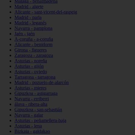
Málaga - benalmádena
Madrid - algete
Alicante - sant-vicent-del-raspeig
Madrid - parla
Madrid - leganés
Navarra - pamplona
Jaén - jaén
A-coruña - a-coruña
Alicante - benidorm
Girona - figueres
Zaragoza - zaragoza
Asturias - noreña
Asturias - gijón
Asturias - oviedo
Tarragona - tarragona
Madrid - pozuelo-de-alarcón
Asturias - mieres
Gipuzkoa - astigarraga
Navarra - erriberri
álava - ribera-alta
Gipuzkoa - san-sebastián
Navarra - galar
Asturias - peñamellera-baja
Asturias - lena
Bizkaia - galdakao