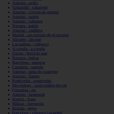
Asturias - avilés
Valladolid - valladolid
Asturias - corvera-de-asturias
Asturias - quirós
Asturias - cabranes
Navarra - tudela
Asturias - cudillero
Madrid - san-lorenzo-de-el-escorial
Alicante - alicante
Las-palmas - valleseco
A-coruña - a-coruña
Girona - lloret-de-mar
Navarra - lodosa
Barcelona - manresa
Cantabria - santoña
Asturias - tapia-de-casariego
Asturias - llanera
Pontevedra - pontevedra
Illes-balears - santa-eulària-des-riu
Gipuzkoa - aia
Asturias - taramundi
Huesca - fraga
Málaga - fuengirola
Bizkaia - getxo
Barcelona - vilanova-i-la-geltrú