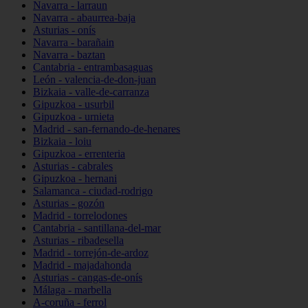
Navarra - larraun
Navarra - abaurrea-baja
Asturias - onís
Navarra - barañain
Navarra - baztan
Cantabria - entrambasaguas
León - valencia-de-don-juan
Bizkaia - valle-de-carranza
Gipuzkoa - usurbil
Gipuzkoa - urnieta
Madrid - san-fernando-de-henares
Bizkaia - loiu
Gipuzkoa - errenteria
Asturias - cabrales
Gipuzkoa - hernani
Salamanca - ciudad-rodrigo
Asturias - gozón
Madrid - torrelodones
Cantabria - santillana-del-mar
Asturias - ribadesella
Madrid - torrejón-de-ardoz
Madrid - majadahonda
Asturias - cangas-de-onís
Málaga - marbella
A-coruña - ferrol