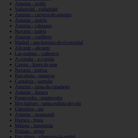
Asturias - avilés
Valladolid - valladolid
Asturias - corvera-de-asturias
Asturias - quirós
Asturias - cabranes
Navarra - tudela
Asturias - cudillero
Madrid - san-lorenzo-de-el-escorial
Alicante - alicante
Las-palmas - valleseco
A-coruña - a-coruña
Girona - lloret-de-mar
Navarra - lodosa
Barcelona - manresa
Cantabria - santoña
Asturias - tapia-de-casariego
Asturias - llanera
Pontevedra - pontevedra
Illes-balears - santa-eulària-des-riu
Gipuzkoa - aia
Asturias - taramundi
Huesca - fraga
Málaga - fuengirola
Bizkaia - getxo
Barcelona - vilanova-i-la-geltrú