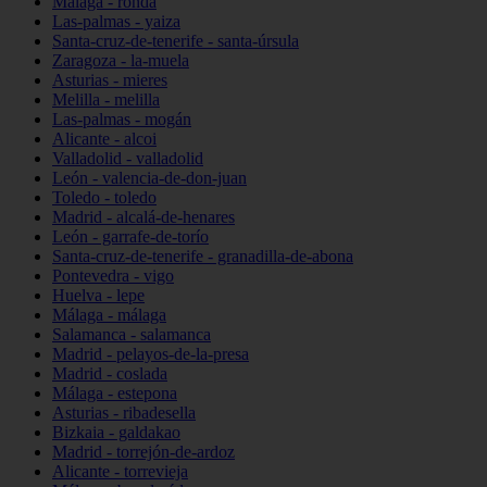
Málaga - ronda
Las-palmas - yaiza
Santa-cruz-de-tenerife - santa-úrsula
Zaragoza - la-muela
Asturias - mieres
Melilla - melilla
Las-palmas - mogán
Alicante - alcoi
Valladolid - valladolid
León - valencia-de-don-juan
Toledo - toledo
Madrid - alcalá-de-henares
León - garrafe-de-torío
Santa-cruz-de-tenerife - granadilla-de-abona
Pontevedra - vigo
Huelva - lepe
Málaga - málaga
Salamanca - salamanca
Madrid - pelayos-de-la-presa
Madrid - coslada
Málaga - estepona
Asturias - ribadesella
Bizkaia - galdakao
Madrid - torrejón-de-ardoz
Alicante - torrevieja