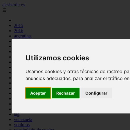
elesbardu.es
☰
2015
2016
argentina
arroz
aves
carnes
Utilizamos cookies
cocina casera
comidas
espana
Usamos cookies y otras técnicas de rastreo pa
huevos
mariscos
anuncios adecuados, para analizar el tráfico e
otros
pasta
Aceptar
Rechazar
Configurar
pescado
postres
producto
reposteria
tag
venezuela
verduras
vocabulario de cocina