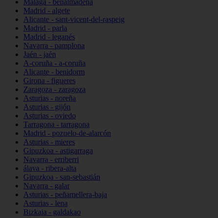
Málaga - benalmádena
Madrid - algete
Alicante - sant-vicent-del-raspeig
Madrid - parla
Madrid - leganés
Navarra - pamplona
Jaén - jaén
A-coruña - a-coruña
Alicante - benidorm
Girona - figueres
Zaragoza - zaragoza
Asturias - noreña
Asturias - gijón
Asturias - oviedo
Tarragona - tarragona
Madrid - pozuelo-de-alarcón
Asturias - mieres
Gipuzkoa - astigarraga
Navarra - erriberri
álava - ribera-alta
Gipuzkoa - san-sebastián
Navarra - galar
Asturias - peñamellera-baja
Asturias - lena
Bizkaia - galdakao