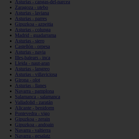
Asturias - cangas-del-narcea
Zaragoza - utebo
Asturias - laviana
Asturias - parres
Gipuzkoa - azpeitia
Asturias - colunga
Madrid - guadarrama
Asturias - siero
Castellón - orpesa
Asturias - navia
Illes-balears - inca
Lleida - naut-aran
Asturias - langreo
Asturias - villaviciosa
Girona - olot
Asturias - llanes
Navarra - pamplona
Salamanca - salamanca
Valladolid - zaratán
Alicante - benidorm
Pontevedra - vigo
Gipuzkoa - zerain
Gipuzkoa - andoain
Navarra - valtierra
Navarra - gesalatz