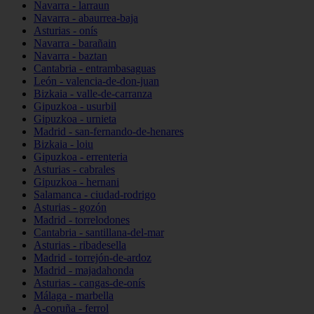
Navarra - larraun
Navarra - abaurrea-baja
Asturias - onís
Navarra - barañain
Navarra - baztan
Cantabria - entrambasaguas
León - valencia-de-don-juan
Bizkaia - valle-de-carranza
Gipuzkoa - usurbil
Gipuzkoa - urnieta
Madrid - san-fernando-de-henares
Bizkaia - loiu
Gipuzkoa - errenteria
Asturias - cabrales
Gipuzkoa - hernani
Salamanca - ciudad-rodrigo
Asturias - gozón
Madrid - torrelodones
Cantabria - santillana-del-mar
Asturias - ribadesella
Madrid - torrejón-de-ardoz
Madrid - majadahonda
Asturias - cangas-de-onís
Málaga - marbella
A-coruña - ferrol