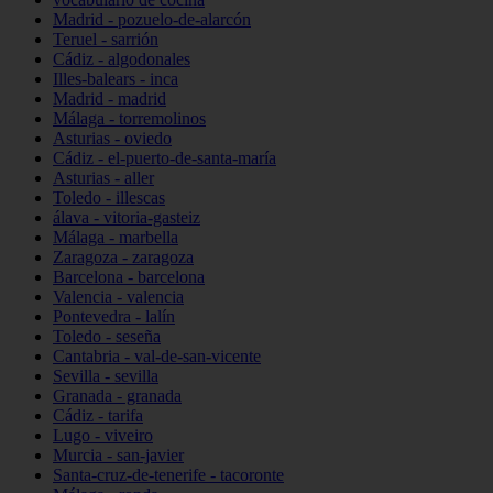
Madrid - pozuelo-de-alarcón
Teruel - sarrión
Cádiz - algodonales
Illes-balears - inca
Madrid - madrid
Málaga - torremolinos
Asturias - oviedo
Cádiz - el-puerto-de-santa-maría
Asturias - aller
Toledo - illescas
álava - vitoria-gasteiz
Málaga - marbella
Zaragoza - zaragoza
Barcelona - barcelona
Valencia - valencia
Pontevedra - lalín
Toledo - seseña
Cantabria - val-de-san-vicente
Sevilla - sevilla
Granada - granada
Cádiz - tarifa
Lugo - viveiro
Murcia - san-javier
Santa-cruz-de-tenerife - tacoronte