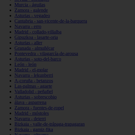
Murcia - águilas
Zamora - galende
Asturias - vegadeo
Cantabria - san-vicente-de-la-barquera
Navarra - erro
Madrid - collado-villalba
Gipuzkoa - lasarte-oria
Asturias - aller
Granada - almuñécar
Pontevedra - vilagarcía-de-arousa
Asturias - soto-del-barco
León - león
Madrid - el-molar
Navarra - lekunberri
A-coruña - betanzos
Las-palmas - agaete
Valladolid - peñafiel
Asturias - sobrescobio
álava - asparrena
Zamora - fuentes-de-ropel
Madrid - móstoles
Navarra - deierri
Bizkaia - valle-de-trápaga-trapagaran
Bizkaia - gamiz-fika
Navarra - ultzama