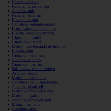
Navarra - larraun
Navarra - abaurrea-baja
Asturias - onís
Navarra - barañain
Navarra - baztan
Cantabria - entrambasaguas
León - valencia-de-don-juan
Bizkaia - valle-de-carranza
Gipuzkoa - usurbil
Gipuzkoa - urnieta
Madrid - san-fernando-de-henares
Bizkaia - loiu
Gipuzkoa - errenteria
Asturias - cabrales
Gipuzkoa - hernani
Salamanca - ciudad-rodrigo
Asturias - gozón
Madrid - torrelodones
Cantabria - santillana-del-mar
Asturias - ribadesella
Madrid - torrejón-de-ardoz
Madrid - majadahonda
Asturias - cangas-de-onís
Málaga - marbella
A-coruña - ferrol