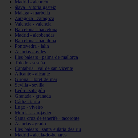
Madrid - alcorcón
álava - vitoria-gasteiz
Málaga - marbella
Zaragoza - zaragoza
Valencia - valencia
Barcelona - barcelona
Madrid - alcobendas
Barcelona - badalona
Pontevedra - lalín
Asturias - avilés
Illes-balears - palma-de-mallorca
Toledo - seseña
Cantabria - val-de-san-vicente
Alicante - alicante
Girona - lloret-de-mar
Sevilla - sevilla
León - sahagún
Granada - granada
Cádiz - tarifa
Lugo - viveiro
Murcia - san-javier
Santa-cruz-de-tenerife - tacoronte
Asturias - grado
Illes-balears - santa-eulària-des-riu
Madrid - alcalá-de-henares