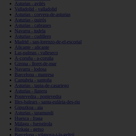
Asturias - avilés
Valladolid - valladolid
Asturias - corvera-de-asturias
Asturias - quirós
Asturias - cabranes
Navarra - tudela
Asturias - cudillero
Madrid - san-lorenzo-de-el-escorial
Alicante - alicante
Las-palmas - valleseco
A-coruña - a-coruña
Girona - lloret-de-mar
Navarra - lodosa
Barcelona - manresa
Cantabria - santoña
Asturias - tapia-de-casariego
Asturias - llanera
Pontevedra - pontevedra
Illes-balears - santa-eulària-des-riu
Gipuzkoa - aia
Asturias - taramundi
Huesca - fraga
Málaga - fuengirola
Bizkaia - getxo
Barcelona - vilanova-i-la-geltrú