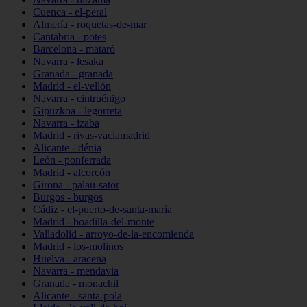
Cuenca - el-peral
Almería - roquetas-de-mar
Cantabria - potes
Barcelona - mataró
Navarra - lesaka
Granada - granada
Madrid - el-vellón
Navarra - cintruénigo
Gipuzkoa - legorreta
Navarra - izaba
Madrid - rivas-vaciamadrid
Alicante - dénia
León - ponferrada
Madrid - alcorcón
Girona - palau-sator
Burgos - burgos
Cádiz - el-puerto-de-santa-maría
Madrid - boadilla-del-monte
Valladolid - arroyo-de-la-encomienda
Madrid - los-molinos
Huelva - aracena
Navarra - mendavia
Granada - monachil
Alicante - santa-pola