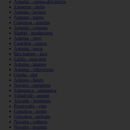
Asturias - cangas-del-narcea
Zaragoza - utebo
Asturias - laviana
Asturias - parres
Gipuzkoa - azpeitia
Asturias - colunga
Madrid - guadarrama
Asturias - siero
Castellón - orpesa
Asturias - navia
Illes-balears - inca
Lleida - naut-aran
Asturias - langreo
Asturias - villaviciosa
Girona - olot
Asturias - llanes
Navarra - pamplona
Salamanca - salamanca
Valladolid - zaratán
Alicante - benidorm
Pontevedra - vigo
Gipuzkoa - zerain
Gipuzkoa - andoain
Navarra - valtierra
Navarra - gesalatz