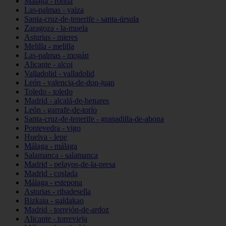
Málaga - ronda
Las-palmas - yaiza
Santa-cruz-de-tenerife - santa-úrsula
Zaragoza - la-muela
Asturias - mieres
Melilla - melilla
Las-palmas - mogán
Alicante - alcoi
Valladolid - valladolid
León - valencia-de-don-juan
Toledo - toledo
Madrid - alcalá-de-henares
León - garrafe-de-torío
Santa-cruz-de-tenerife - granadilla-de-abona
Pontevedra - vigo
Huelva - lepe
Málaga - málaga
Salamanca - salamanca
Madrid - pelayos-de-la-presa
Madrid - coslada
Málaga - estepona
Asturias - ribadesella
Bizkaia - galdakao
Madrid - torrejón-de-ardoz
Alicante - torrevieja