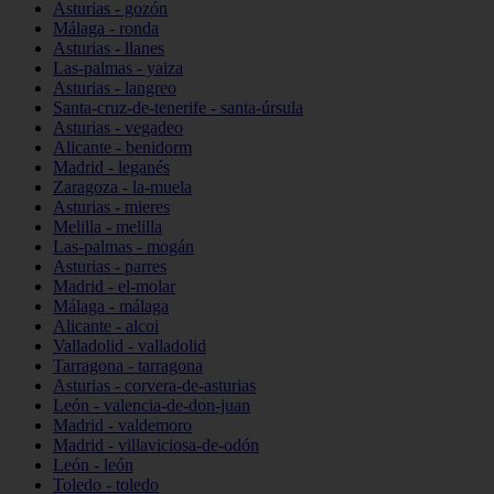
Asturias - gozón
Málaga - ronda
Asturias - llanes
Las-palmas - yaiza
Asturias - langreo
Santa-cruz-de-tenerife - santa-úrsula
Asturias - vegadeo
Alicante - benidorm
Madrid - leganés
Zaragoza - la-muela
Asturias - mieres
Melilla - melilla
Las-palmas - mogán
Asturias - parres
Madrid - el-molar
Málaga - málaga
Alicante - alcoi
Valladolid - valladolid
Tarragona - tarragona
Asturias - corvera-de-asturias
León - valencia-de-don-juan
Madrid - valdemoro
Madrid - villaviciosa-de-odón
León - león
Toledo - toledo