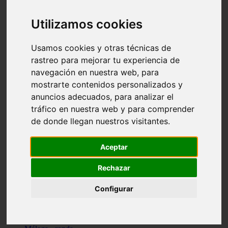
Madrid - pozuelo-de-alarcón
Teruel - sarrión
Utilizamos cookies
Cádiz - algodonales
Illes-balears - inca
Madrid - madrid
Usamos cookies y otras técnicas de
Málaga - torremolinos
rastreo para mejorar tu experiencia de
Asturias - oviedo
navegación en nuestra web, para
Cádiz - el-puerto-de-santa-maría
Asturias - aller
mostrarte contenidos personalizados y
Toledo - illescas
anuncios adecuados, para analizar el
álava - vitoria-gasteiz
tráfico en nuestra web y para comprender
Málaga - marbella
Zaragoza - zaragoza
de donde llegan nuestros visitantes.
Barcelona - barcelona
Valencia - valencia
Pontevedra - lalín
Aceptar
Toledo - seseña
Cantabria - val-de-san-vicente
Rechazar
Sevilla - sevilla
Granada - granada
Configurar
Cádiz - tarifa
Lugo - viveiro
Murcia - san-javier
Santa-cruz-de-tenerife - tacoronte