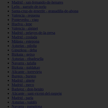
Madrid - san-fernando-de-henares
León - garrafe-de-torío
Santa-cruz-de-tenerife - granadilla-de-abona
Valencia - requena
Pontevedra - vigo
Huelva - lepe
Valencia - alginet
Madrid - pelayos-de-la-presa
Madrid - coslada
Málaga - estepona
Asturias - piloña
Gipuzkoa - deba
Bizkaia - getxo
Asturias - ribadesella
Navarra - tafalla
Bizkaia - galdakao
Alicante - torrevieja
Burgos - burgos
Madrid - algete
Madrid - meco
Badajoz - don-benito
Alicante - sant-vicent-del-raspeig
Madrid - parla
Asturias - valdés
Navarra - pamplona