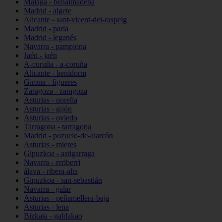
Málaga - benalmádena
Madrid - algete
Alicante - sant-vicent-del-raspeig
Madrid - parla
Madrid - leganés
Navarra - pamplona
Jaén - jaén
A-coruña - a-coruña
Alicante - benidorm
Girona - figueres
Zaragoza - zaragoza
Asturias - noreña
Asturias - gijón
Asturias - oviedo
Tarragona - tarragona
Madrid - pozuelo-de-alarcón
Asturias - mieres
Gipuzkoa - astigarraga
Navarra - erriberri
álava - ribera-alta
Gipuzkoa - san-sebastián
Navarra - galar
Asturias - peñamellera-baja
Asturias - lena
Bizkaia - galdakao