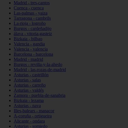
Madrid - tres-cantos
Cuenca - cuenca
Las-palmas - yaiza
Tarragona - cambrils
La-rioja - logroño
Burgos - cardeñadijo
álava - vitoria-gasteiz
Bizkaia - bilbao
Valencia - gandia
Valencia - valencia
Barcelona - barcelona
Madrid - madrid
Burgos - revilla-y-la-ahedo
Madrid - las-rozas-de-madrid
Asturias - castrillón
Asturias - salas
Asturias - carreño
Asturias - valdés
Zamora - puebla-de-sanabria
Bizkaia - lezama
Asturias - nava
Illes-balears - manacor
A-coruña - ortigueira
Alicante - ondara
Asturias - somiedo