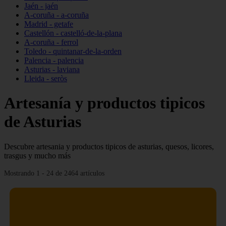
Jaén - jaén
A-coruña - a-coruña
Madrid - getafe
Castellón - castelló-de-la-plana
A-coruña - ferrol
Toledo - quintanar-de-la-orden
Palencia - palencia
Asturias - laviana
Lleida - seròs
Artesanía y productos tipicos
de Asturias
Descubre artesania y productos tipicos de asturias, quesos, licores,
trasgus y mucho más
Mostrando 1 - 24 de 2464 artículos