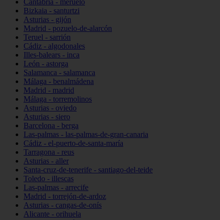
Cantabria - meruelo
Bizkaia - santurtzi
Asturias - gijón
Madrid - pozuelo-de-alarcón
Teruel - sarrión
Cádiz - algodonales
Illes-balears - inca
León - astorga
Salamanca - salamanca
Málaga - benalmádena
Madrid - madrid
Málaga - torremolinos
Asturias - oviedo
Asturias - siero
Barcelona - berga
Las-palmas - las-palmas-de-gran-canaria
Cádiz - el-puerto-de-santa-maría
Tarragona - reus
Asturias - aller
Santa-cruz-de-tenerife - santiago-del-teide
Toledo - illescas
Las-palmas - arrecife
Madrid - torrejón-de-ardoz
Asturias - cangas-de-onís
Alicante - orihuela