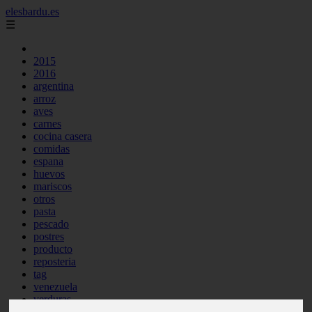
elesbardu.es
☰
2015
2016
argentina
arroz
aves
carnes
cocina casera
comidas
espana
huevos
mariscos
otros
pasta
pescado
postres
producto
reposteria
tag
venezuela
verduras
vocabulario de cocina