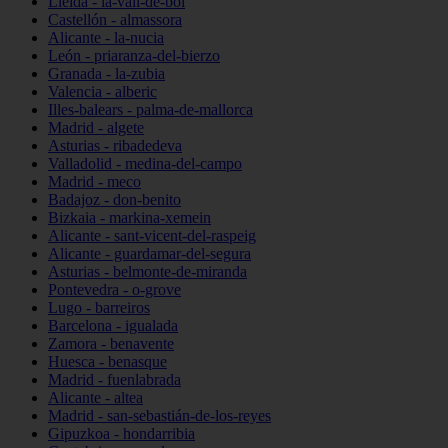
Lleida - la-vall-de-boí
Castellón - almassora
Alicante - la-nucia
León - priaranza-del-bierzo
Granada - la-zubia
Valencia - alberic
Illes-balears - palma-de-mallorca
Madrid - algete
Asturias - ribadedeva
Valladolid - medina-del-campo
Madrid - meco
Badajoz - don-benito
Bizkaia - markina-xemein
Alicante - sant-vicent-del-raspeig
Alicante - guardamar-del-segura
Asturias - belmonte-de-miranda
Pontevedra - o-grove
Lugo - barreiros
Barcelona - igualada
Zamora - benavente
Huesca - benasque
Madrid - fuenlabrada
Alicante - altea
Madrid - san-sebastián-de-los-reyes
Gipuzkoa - hondarribia