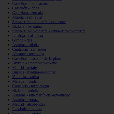
Castellón - benicàssim
Castellón - jérica
Gipuzkoa - zumaia
Murcia - san-javier
Santa-cruz-de-tenerife - tacoronte
Bizkaia - berriatua
Santa-cruz-de-tenerife - santa-cruz-de-tenerife
La-rioja - calahorra
Girona - das
Asturias - piloña
Cantabria - santander
Alicante - torrevieja
Castellón - castelló-de-la-plana
Bizkaia - amorebieta-etxano
Madrid - getafe
Burgos - medina-de-pomar
Valencia - xàtiva
Málaga - ronda
Cantabria - torrelavega
Bizkaia - urduliz
Asturias - san-martín-del-rey-aurelio
Asturias - proaza
Madrid - alcobendas
Illes-balears - ibiza
Sevilla - bormujos