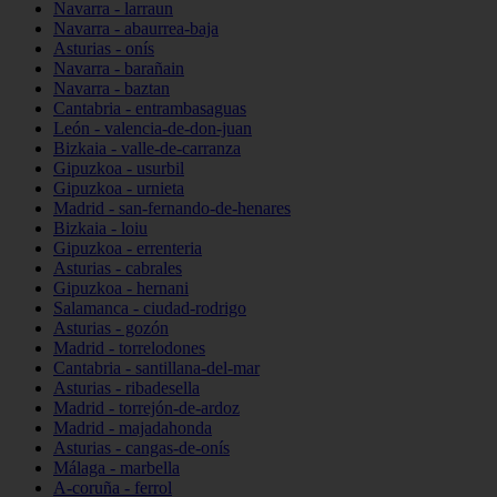
Navarra - larraun
Navarra - abaurrea-baja
Asturias - onís
Navarra - barañain
Navarra - baztan
Cantabria - entrambasaguas
León - valencia-de-don-juan
Bizkaia - valle-de-carranza
Gipuzkoa - usurbil
Gipuzkoa - urnieta
Madrid - san-fernando-de-henares
Bizkaia - loiu
Gipuzkoa - errenteria
Asturias - cabrales
Gipuzkoa - hernani
Salamanca - ciudad-rodrigo
Asturias - gozón
Madrid - torrelodones
Cantabria - santillana-del-mar
Asturias - ribadesella
Madrid - torrejón-de-ardoz
Madrid - majadahonda
Asturias - cangas-de-onís
Málaga - marbella
A-coruña - ferrol