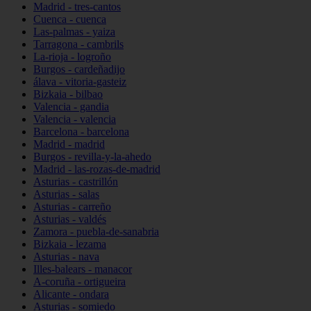
Madrid - tres-cantos
Cuenca - cuenca
Las-palmas - yaiza
Tarragona - cambrils
La-rioja - logroño
Burgos - cardeñadijo
álava - vitoria-gasteiz
Bizkaia - bilbao
Valencia - gandia
Valencia - valencia
Barcelona - barcelona
Madrid - madrid
Burgos - revilla-y-la-ahedo
Madrid - las-rozas-de-madrid
Asturias - castrillón
Asturias - salas
Asturias - carreño
Asturias - valdés
Zamora - puebla-de-sanabria
Bizkaia - lezama
Asturias - nava
Illes-balears - manacor
A-coruña - ortigueira
Alicante - ondara
Asturias - somiedo