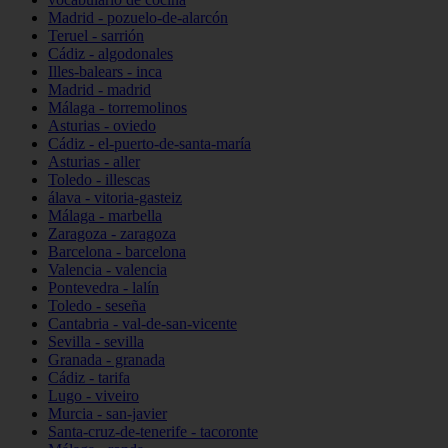
Madrid - pozuelo-de-alarcón
Teruel - sarrión
Cádiz - algodonales
Illes-balears - inca
Madrid - madrid
Málaga - torremolinos
Asturias - oviedo
Cádiz - el-puerto-de-santa-maría
Asturias - aller
Toledo - illescas
álava - vitoria-gasteiz
Málaga - marbella
Zaragoza - zaragoza
Barcelona - barcelona
Valencia - valencia
Pontevedra - lalín
Toledo - seseña
Cantabria - val-de-san-vicente
Sevilla - sevilla
Granada - granada
Cádiz - tarifa
Lugo - viveiro
Murcia - san-javier
Santa-cruz-de-tenerife - tacoronte