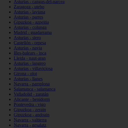
Asturias - cangas-del-narcea
Zaragoza - utebo
Asturias - laviana
Asturias - parres
Gipuzkoa - azpeitia
Asturias - colunga
Madrid - guadarrama
Asturias - siero
Castellón - orpesa
Asturias - navia
Illes-balears - inca
Lleida - naut-aran
Asturias - langreo
Asturias - villaviciosa
Girona - olot
Asturias - llanes
Navarra - pamplona
Salamanca - salamanca
Valladolid - zaratán
Alicante - benidorm
Pontevedra - vigo
Gipuzkoa - zerain
Gipuzkoa - andoain
Navarra - valtierra
Navarra - gesalatz