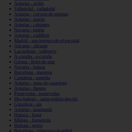
Asturias - avilés
Valladolid - valladolid
Asturias - corvera-de-asturias
Asturias - quirós
Asturias - cabranes
Navarra - tudela
Asturias - cudillero
Madrid - san-lorenzo-de-el-escorial
Alicante - alicante
Las-palmas - valleseco
A-coruña - a-coruña
Girona - lloret-de-mar
Navarra - lodosa
Barcelona - manresa
Cantabria - santoña
Asturias - tapia-de-casariego
Asturias - llanera
Pontevedra - pontevedra
Illes-balears - santa-eulària-des-riu
Gipuzkoa - aia
Asturias - taramundi
Huesca - fraga
Málaga - fuengirola
Bizkaia - getxo
Barcelona - vilanova-i-la-geltrú