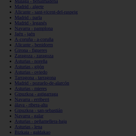
Málaga - benalmádena
Madrid - algete
Alicante - sant-vicent-del-raspeig
Madrid - parla
Madrid - leganés
Navarra - pamplona
Jaén - jaén
A-coruña - a-coruña
Alicante - benidorm
Girona - figueres
Zaragoza - zaragoza
Asturias - noreña
Asturias - gijón
Asturias - oviedo
Tarragona - tarragona
Madrid - pozuelo-de-alarcón
Asturias - mieres
Gipuzkoa - astigarraga
Navarra - erriberri
álava - ribera-alta
Gipuzkoa - san-sebastián
Navarra - galar
Asturias - peñamellera-baja
Asturias - lena
Bizkaia - galdakao