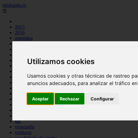
elesbardu.es
☰
2015
2016
argentina
arroz
aves
carnes
Utilizamos cookies
cocina casera
comidas
espana
Usamos cookies y otras técnicas de rastreo pa
huevos
mariscos
anuncios adecuados, para analizar el tráfico e
otros
pasta
Aceptar
Rechazar
Configurar
pescado
postres
producto
reposteria
tag
venezuela
verduras
vocabulario de cocina