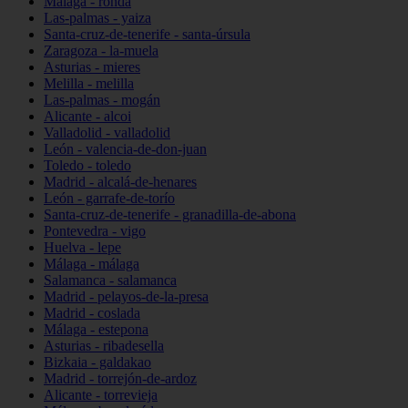
Málaga - ronda
Las-palmas - yaiza
Santa-cruz-de-tenerife - santa-úrsula
Zaragoza - la-muela
Asturias - mieres
Melilla - melilla
Las-palmas - mogán
Alicante - alcoi
Valladolid - valladolid
León - valencia-de-don-juan
Toledo - toledo
Madrid - alcalá-de-henares
León - garrafe-de-torío
Santa-cruz-de-tenerife - granadilla-de-abona
Pontevedra - vigo
Huelva - lepe
Málaga - málaga
Salamanca - salamanca
Madrid - pelayos-de-la-presa
Madrid - coslada
Málaga - estepona
Asturias - ribadesella
Bizkaia - galdakao
Madrid - torrejón-de-ardoz
Alicante - torrevieja