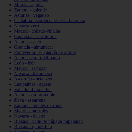
Murcia - águilas
Zamora - galende
Asturias - vegadeo
Cantabria - san-vicente-de-la-barquera
Navarra - erro
Madrid - collado-villalba
Gipuzkoa - lasarte-oria
Asturias - aller
Granada - almuñécar
Pontevedra - vilagarcía-de-arousa
Asturias - soto-del-barco
León - león
Madrid - el-molar
Navarra - lekunberri
A-coruña - betanzos
Las-palmas - agaete
Valladolid - peñafiel
Asturias - sobrescobio
álava - asparrena
Zamora - fuentes-de-ropel
Madrid - móstoles
Navarra - deierri
Bizkaia - valle-de-trápaga-trapagaran
Bizkaia - gamiz-fika
Navarra - ultzama