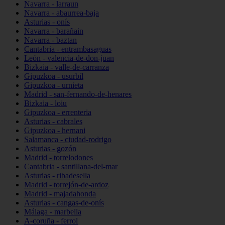
Navarra - larraun
Navarra - abaurrea-baja
Asturias - onís
Navarra - barañain
Navarra - baztan
Cantabria - entrambasaguas
León - valencia-de-don-juan
Bizkaia - valle-de-carranza
Gipuzkoa - usurbil
Gipuzkoa - urnieta
Madrid - san-fernando-de-henares
Bizkaia - loiu
Gipuzkoa - errenteria
Asturias - cabrales
Gipuzkoa - hernani
Salamanca - ciudad-rodrigo
Asturias - gozón
Madrid - torrelodones
Cantabria - santillana-del-mar
Asturias - ribadesella
Madrid - torrejón-de-ardoz
Madrid - majadahonda
Asturias - cangas-de-onís
Málaga - marbella
A-coruña - ferrol