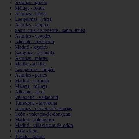
Asturias - gozón
Málaga - ronda
Asturias - llanes
Las-palmas - yaiza
Asturias - langreo
Santa-cruz-de-tenerife - santa-úrsula
Asturias - vegadeo
Alicante - benidorm
Madrid - leganés
Zaragoza - la-muela
Asturias - mieres
Melilla - melilla
Las-palmas - mogán
Asturias - parres
Madrid - el-molar
Málaga - málaga
Alicante - alcoi
Valladolid - valladolid
Tarragona - tarragona
Asturias - corvera-de-asturias
León - valencia-de-don-juan
Madrid - valdemoro
Madrid - villaviciosa-de-odón
León - león
Toledo - toledo