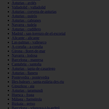
Asturias - avilés
Valladolid - valladolid
Asturias - corvera-de-asturias
Asturias - quirós
Asturias - cabranes
Navarra - tudela
Asturias - cudillero
Madrid - san-lorenzo-de-el-escorial
Alicante - alicante
Las-palmas - valleseco
A-coruña - a-coruña
Girona - lloret-de-mar
Navarra - lodosa
Barcelona - manresa
Cantabria - santoña
Asturias - tapia-de-casariego
Asturias - llanera
Pontevedra - pontevedra
Illes-balears - santa-eulària-des-riu
Gipuzkoa - aia
Asturias - taramundi
Huesca - fraga
Málaga - fuengirola
Bizkaia - getxo
Barcelona - vilanova-i-la-geltrú