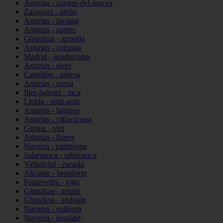
Asturias - cangas-del-narcea
Zaragoza - utebo
Asturias - laviana
Asturias - parres
Gipuzkoa - azpeitia
Asturias - colunga
Madrid - guadarrama
Asturias - siero
Castellón - orpesa
Asturias - navia
Illes-balears - inca
Lleida - naut-aran
Asturias - langreo
Asturias - villaviciosa
Girona - olot
Asturias - llanes
Navarra - pamplona
Salamanca - salamanca
Valladolid - zaratán
Alicante - benidorm
Pontevedra - vigo
Gipuzkoa - zerain
Gipuzkoa - andoain
Navarra - valtierra
Navarra - gesalatz