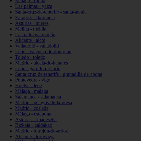
Málaga - ronda
Las-palmas - yaiza
Santa-cruz-de-tenerife - santa-úrsula
Zaragoza - la-muela
Asturias - mieres
Melilla - melilla
Las-palmas - mogán
Alicante - alcoi
Valladolid - valladolid
León - valencia-de-don-juan
Toledo - toledo
Madrid - alcalá-de-henares
León - garrafe-de-torío
Santa-cruz-de-tenerife - granadilla-de-abona
Pontevedra - vigo
Huelva - lepe
Málaga - málaga
Salamanca - salamanca
Madrid - pelayos-de-la-presa
Madrid - coslada
Málaga - estepona
Asturias - ribadesella
Bizkaia - galdakao
Madrid - torrejón-de-ardoz
Alicante - torrevieja