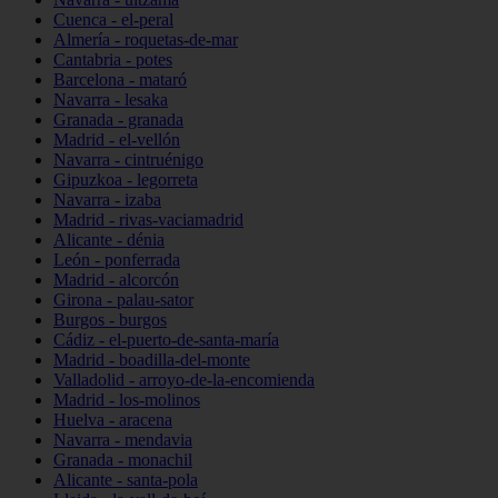
Cuenca - el-peral
Almería - roquetas-de-mar
Cantabria - potes
Barcelona - mataró
Navarra - lesaka
Granada - granada
Madrid - el-vellón
Navarra - cintruénigo
Gipuzkoa - legorreta
Navarra - izaba
Madrid - rivas-vaciamadrid
Alicante - dénia
León - ponferrada
Madrid - alcorcón
Girona - palau-sator
Burgos - burgos
Cádiz - el-puerto-de-santa-maría
Madrid - boadilla-del-monte
Valladolid - arroyo-de-la-encomienda
Madrid - los-molinos
Huelva - aracena
Navarra - mendavia
Granada - monachil
Alicante - santa-pola