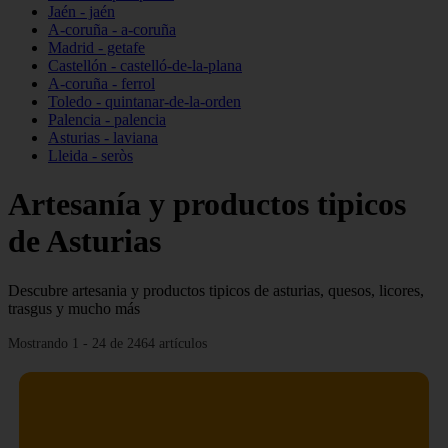
Jaén - jaén
A-coruña - a-coruña
Madrid - getafe
Castellón - castelló-de-la-plana
A-coruña - ferrol
Toledo - quintanar-de-la-orden
Palencia - palencia
Asturias - laviana
Lleida - seròs
Artesanía y productos tipicos
de Asturias
Descubre artesania y productos tipicos de asturias, quesos, licores,
trasgus y mucho más
Mostrando 1 - 24 de 2464 artículos