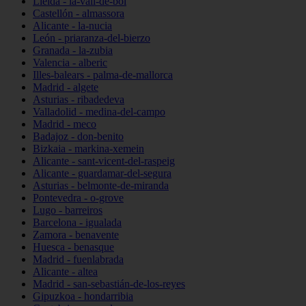
Lleida - la-vall-de-boí
Castellón - almassora
Alicante - la-nucia
León - priaranza-del-bierzo
Granada - la-zubia
Valencia - alberic
Illes-balears - palma-de-mallorca
Madrid - algete
Asturias - ribadedeva
Valladolid - medina-del-campo
Madrid - meco
Badajoz - don-benito
Bizkaia - markina-xemein
Alicante - sant-vicent-del-raspeig
Alicante - guardamar-del-segura
Asturias - belmonte-de-miranda
Pontevedra - o-grove
Lugo - barreiros
Barcelona - igualada
Zamora - benavente
Huesca - benasque
Madrid - fuenlabrada
Alicante - altea
Madrid - san-sebastián-de-los-reyes
Gipuzkoa - hondarribia