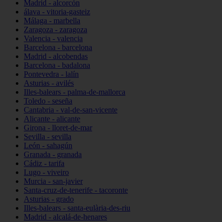
Madrid - alcorcón
álava - vitoria-gasteiz
Málaga - marbella
Zaragoza - zaragoza
Valencia - valencia
Barcelona - barcelona
Madrid - alcobendas
Barcelona - badalona
Pontevedra - lalín
Asturias - avilés
Illes-balears - palma-de-mallorca
Toledo - seseña
Cantabria - val-de-san-vicente
Alicante - alicante
Girona - lloret-de-mar
Sevilla - sevilla
León - sahagún
Granada - granada
Cádiz - tarifa
Lugo - viveiro
Murcia - san-javier
Santa-cruz-de-tenerife - tacoronte
Asturias - grado
Illes-balears - santa-eulària-des-riu
Madrid - alcalá-de-henares