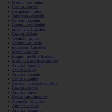
Madrid - tres-cantos
Cuenca - cuenca
Las-palmas - yaiza
Tarragona - cambrils
La-rioja - logroño
Burgos - cardeñadijo
álava - vitoria-gasteiz
Bizkaia - bilbao
Valencia - gandia
Valencia - valencia
Barcelona - barcelona
Madrid - madrid
Burgos - revilla-y-la-ahedo
Madrid - las-rozas-de-madrid
Asturias - castrillón
Asturias - salas
Asturias - carreño
Asturias - valdés
Zamora - puebla-de-sanabria
Bizkaia - lezama
Asturias - nava
Illes-balears - manacor
A-coruña - ortigueira
Alicante - ondara
Asturias - somiedo