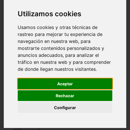
Madrid - pozuelo-de-alarcón
Teruel - sarrión
Utilizamos cookies
Cádiz - algodonales
Illes-balears - inca
Madrid - madrid
Usamos cookies y otras técnicas de
Málaga - torremolinos
rastreo para mejorar tu experiencia de
Asturias - oviedo
navegación en nuestra web, para
Cádiz - el-puerto-de-santa-maría
Asturias - aller
mostrarte contenidos personalizados y
Toledo - illescas
anuncios adecuados, para analizar el
álava - vitoria-gasteiz
tráfico en nuestra web y para comprender
Málaga - marbella
Zaragoza - zaragoza
de donde llegan nuestros visitantes.
Barcelona - barcelona
Valencia - valencia
Pontevedra - lalín
Aceptar
Toledo - seseña
Cantabria - val-de-san-vicente
Rechazar
Sevilla - sevilla
Granada - granada
Configurar
Cádiz - tarifa
Lugo - viveiro
Murcia - san-javier
Santa-cruz-de-tenerife - tacoronte