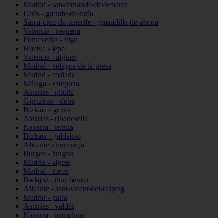
Madrid - san-fernando-de-henares
León - garrafe-de-torío
Santa-cruz-de-tenerife - granadilla-de-abona
Valencia - requena
Pontevedra - vigo
Huelva - lepe
Valencia - alginet
Madrid - pelayos-de-la-presa
Madrid - coslada
Málaga - estepona
Asturias - piloña
Gipuzkoa - deba
Bizkaia - getxo
Asturias - ribadesella
Navarra - tafalla
Bizkaia - galdakao
Alicante - torrevieja
Burgos - burgos
Madrid - algete
Madrid - meco
Badajoz - don-benito
Alicante - sant-vicent-del-raspeig
Madrid - parla
Asturias - valdés
Navarra - pamplona