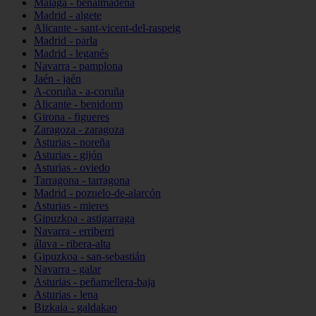
Málaga - benalmádena
Madrid - algete
Alicante - sant-vicent-del-raspeig
Madrid - parla
Madrid - leganés
Navarra - pamplona
Jaén - jaén
A-coruña - a-coruña
Alicante - benidorm
Girona - figueres
Zaragoza - zaragoza
Asturias - noreña
Asturias - gijón
Asturias - oviedo
Tarragona - tarragona
Madrid - pozuelo-de-alarcón
Asturias - mieres
Gipuzkoa - astigarraga
Navarra - erriberri
álava - ribera-alta
Gipuzkoa - san-sebastián
Navarra - galar
Asturias - peñamellera-baja
Asturias - lena
Bizkaia - galdakao