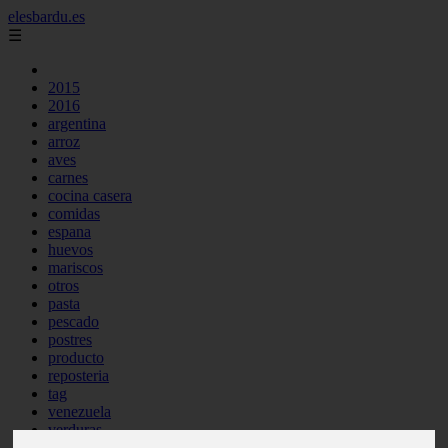
elesbardu.es
☰
2015
2016
argentina
arroz
aves
carnes
cocina casera
comidas
espana
huevos
mariscos
otros
pasta
pescado
postres
producto
reposteria
tag
venezuela
verduras
vocabulario de cocina