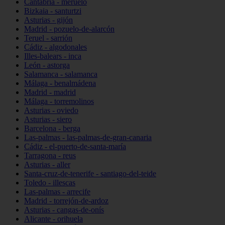
Cantabria - meruelo
Bizkaia - santurtzi
Asturias - gijón
Madrid - pozuelo-de-alarcón
Teruel - sarrión
Cádiz - algodonales
Illes-balears - inca
León - astorga
Salamanca - salamanca
Málaga - benalmádena
Madrid - madrid
Málaga - torremolinos
Asturias - oviedo
Asturias - siero
Barcelona - berga
Las-palmas - las-palmas-de-gran-canaria
Cádiz - el-puerto-de-santa-maría
Tarragona - reus
Asturias - aller
Santa-cruz-de-tenerife - santiago-del-teide
Toledo - illescas
Las-palmas - arrecife
Madrid - torrejón-de-ardoz
Asturias - cangas-de-onís
Alicante - orihuela