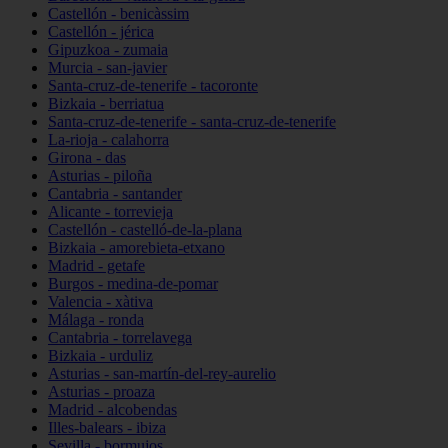
Castellón - benicàssim
Castellón - jérica
Gipuzkoa - zumaia
Murcia - san-javier
Santa-cruz-de-tenerife - tacoronte
Bizkaia - berriatua
Santa-cruz-de-tenerife - santa-cruz-de-tenerife
La-rioja - calahorra
Girona - das
Asturias - piloña
Cantabria - santander
Alicante - torrevieja
Castellón - castelló-de-la-plana
Bizkaia - amorebieta-etxano
Madrid - getafe
Burgos - medina-de-pomar
Valencia - xàtiva
Málaga - ronda
Cantabria - torrelavega
Bizkaia - urduliz
Asturias - san-martín-del-rey-aurelio
Asturias - proaza
Madrid - alcobendas
Illes-balears - ibiza
Sevilla - bormujos