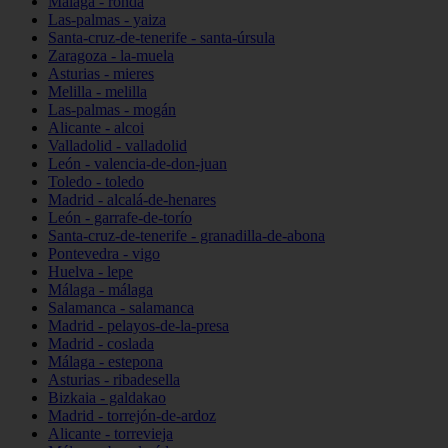
Málaga - ronda
Las-palmas - yaiza
Santa-cruz-de-tenerife - santa-úrsula
Zaragoza - la-muela
Asturias - mieres
Melilla - melilla
Las-palmas - mogán
Alicante - alcoi
Valladolid - valladolid
León - valencia-de-don-juan
Toledo - toledo
Madrid - alcalá-de-henares
León - garrafe-de-torío
Santa-cruz-de-tenerife - granadilla-de-abona
Pontevedra - vigo
Huelva - lepe
Málaga - málaga
Salamanca - salamanca
Madrid - pelayos-de-la-presa
Madrid - coslada
Málaga - estepona
Asturias - ribadesella
Bizkaia - galdakao
Madrid - torrejón-de-ardoz
Alicante - torrevieja