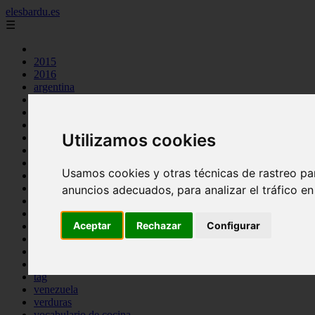
elesbardu.es
☰
2015
2016
argentina
arroz
aves
carnes
Utilizamos cookies
cocina casera
comidas
espana
Usamos cookies y otras técnicas de rastreo pa
huevos
mariscos
anuncios adecuados, para analizar el tráfico e
otros
pasta
Aceptar
Rechazar
Configurar
pescado
postres
producto
reposteria
tag
venezuela
verduras
vocabulario de cocina