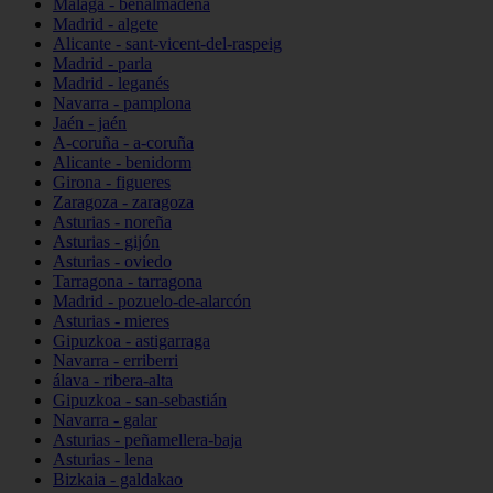
Málaga - benalmádena
Madrid - algete
Alicante - sant-vicent-del-raspeig
Madrid - parla
Madrid - leganés
Navarra - pamplona
Jaén - jaén
A-coruña - a-coruña
Alicante - benidorm
Girona - figueres
Zaragoza - zaragoza
Asturias - noreña
Asturias - gijón
Asturias - oviedo
Tarragona - tarragona
Madrid - pozuelo-de-alarcón
Asturias - mieres
Gipuzkoa - astigarraga
Navarra - erriberri
álava - ribera-alta
Gipuzkoa - san-sebastián
Navarra - galar
Asturias - peñamellera-baja
Asturias - lena
Bizkaia - galdakao