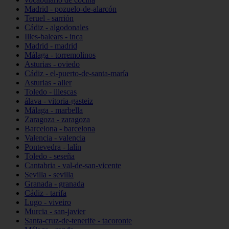
Madrid - pozuelo-de-alarcón
Teruel - sarrión
Cádiz - algodonales
Illes-balears - inca
Madrid - madrid
Málaga - torremolinos
Asturias - oviedo
Cádiz - el-puerto-de-santa-maría
Asturias - aller
Toledo - illescas
álava - vitoria-gasteiz
Málaga - marbella
Zaragoza - zaragoza
Barcelona - barcelona
Valencia - valencia
Pontevedra - lalín
Toledo - seseña
Cantabria - val-de-san-vicente
Sevilla - sevilla
Granada - granada
Cádiz - tarifa
Lugo - viveiro
Murcia - san-javier
Santa-cruz-de-tenerife - tacoronte