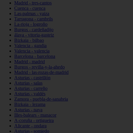
Madrid - tres-cantos
Cuenca - cuenca
Las-palmas - yaiza
Tarragona - cambrils
La-rioja - logroño
Burgos - cardeñadijo
álava - vitoria-gasteiz
Bizkaia - bilbao
Valencia - gandia
Valencia - valencia
Barcelona - barcelona
Madrid - madrid
Burgos - revilla-y-la-ahedo
Madrid - las-rozas-de-madrid
Asturias - castrillón
Asturias - salas
Asturias - carreño
Asturias - valdés
Zamora - puebla-de-sanabria
Bizkaia - lezama
Asturias - nava
Illes-balears - manacor
A-coruña - ortigueira
Alicante - ondara
Asturias - somiedo