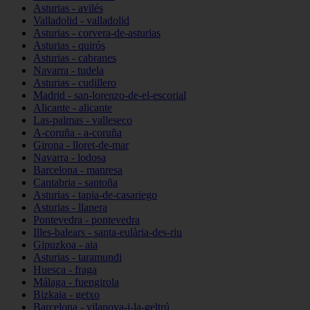
Asturias - avilés
Valladolid - valladolid
Asturias - corvera-de-asturias
Asturias - quirós
Asturias - cabranes
Navarra - tudela
Asturias - cudillero
Madrid - san-lorenzo-de-el-escorial
Alicante - alicante
Las-palmas - valleseco
A-coruña - a-coruña
Girona - lloret-de-mar
Navarra - lodosa
Barcelona - manresa
Cantabria - santoña
Asturias - tapia-de-casariego
Asturias - llanera
Pontevedra - pontevedra
Illes-balears - santa-eulària-des-riu
Gipuzkoa - aia
Asturias - taramundi
Huesca - fraga
Málaga - fuengirola
Bizkaia - getxo
Barcelona - vilanova-i-la-geltrú