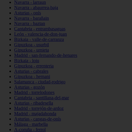
Navarra - larraun
Navarra - abaurrea-baja
Asturias - onís
Navarra - barañain
Navarra - baztan
Cantabria - entrambasaguas
León - valencia-de-don-juan
Bizkaia - valle-de-carranza
Gipuzkoa - usurbil
Gipuzkoa - urnieta
Madrid - san-fernando-de-henares
Bizkaia - loiu
Gipuzkoa - errenteria
Asturias - cabrales
Gipuzkoa - hernani
Salamanca - ciudad-rodrigo
Asturias - gozón
Madrid - torrelodones
Cantabria - santillana-del-mar
Asturias - ribadesella
Madrid - torrejón-de-ardoz
Madrid - majadahonda
Asturias - cangas-de-onís
Málaga - marbella
A-coruña - ferrol