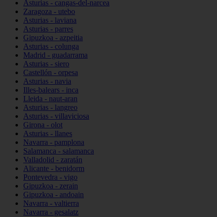
Asturias - cangas-del-narcea
Zaragoza - utebo
Asturias - laviana
Asturias - parres
Gipuzkoa - azpeitia
Asturias - colunga
Madrid - guadarrama
Asturias - siero
Castellón - orpesa
Asturias - navia
Illes-balears - inca
Lleida - naut-aran
Asturias - langreo
Asturias - villaviciosa
Girona - olot
Asturias - llanes
Navarra - pamplona
Salamanca - salamanca
Valladolid - zaratán
Alicante - benidorm
Pontevedra - vigo
Gipuzkoa - zerain
Gipuzkoa - andoain
Navarra - valtierra
Navarra - gesalatz