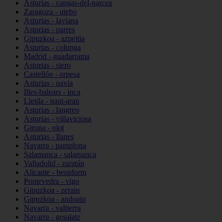
Asturias - cangas-del-narcea
Zaragoza - utebo
Asturias - laviana
Asturias - parres
Gipuzkoa - azpeitia
Asturias - colunga
Madrid - guadarrama
Asturias - siero
Castellón - orpesa
Asturias - navia
Illes-balears - inca
Lleida - naut-aran
Asturias - langreo
Asturias - villaviciosa
Girona - olot
Asturias - llanes
Navarra - pamplona
Salamanca - salamanca
Valladolid - zaratán
Alicante - benidorm
Pontevedra - vigo
Gipuzkoa - zerain
Gipuzkoa - andoain
Navarra - valtierra
Navarra - gesalatz