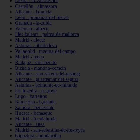
Lleida - la-vall-de-boí
Castellón - almassora
Alicante - la-nucia
León - priaranza-del-bierzo
Granada - la-zubia
Valencia - alberic
Illes-balears - palma-de-mallorca
Madrid - algete
Asturias - ribadedeva
Valladolid - medina-del-campo
Madrid - meco
Badajoz - don-benito
Bizkaia - markina-xemein
Alicante - sant-vicent-del-raspeig
Alicante - guardamar-del-segura
Asturias - belmonte-de-miranda
Pontevedra - o-grove
Lugo - barreiros
Barcelona - igualada
Zamora - benavente
Huesca - benasque
Madrid - fuenlabrada
Alicante - altea
Madrid - san-sebastián-de-los-reyes
Gipuzkoa - hondarribia