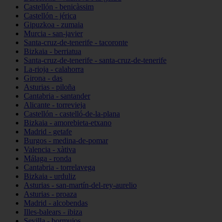
Castellón - benicàssim
Castellón - jérica
Gipuzkoa - zumaia
Murcia - san-javier
Santa-cruz-de-tenerife - tacoronte
Bizkaia - berriatua
Santa-cruz-de-tenerife - santa-cruz-de-tenerife
La-rioja - calahorra
Girona - das
Asturias - piloña
Cantabria - santander
Alicante - torrevieja
Castellón - castelló-de-la-plana
Bizkaia - amorebieta-etxano
Madrid - getafe
Burgos - medina-de-pomar
Valencia - xàtiva
Málaga - ronda
Cantabria - torrelavega
Bizkaia - urduliz
Asturias - san-martín-del-rey-aurelio
Asturias - proaza
Madrid - alcobendas
Illes-balears - ibiza
Sevilla - bormujos