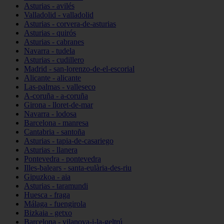
Asturias - avilés
Valladolid - valladolid
Asturias - corvera-de-asturias
Asturias - quirós
Asturias - cabranes
Navarra - tudela
Asturias - cudillero
Madrid - san-lorenzo-de-el-escorial
Alicante - alicante
Las-palmas - valleseco
A-coruña - a-coruña
Girona - lloret-de-mar
Navarra - lodosa
Barcelona - manresa
Cantabria - santoña
Asturias - tapia-de-casariego
Asturias - llanera
Pontevedra - pontevedra
Illes-balears - santa-eulària-des-riu
Gipuzkoa - aia
Asturias - taramundi
Huesca - fraga
Málaga - fuengirola
Bizkaia - getxo
Barcelona - vilanova-i-la-geltrú