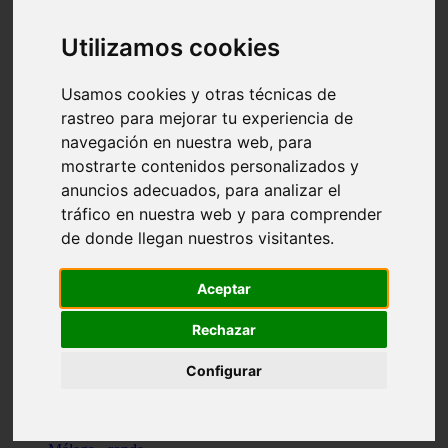
Madrid - pozuelo-de-alarcón
Teruel - sarrión
Utilizamos cookies
Cádiz - algodonales
Illes-balears - inca
Madrid - madrid
Usamos cookies y otras técnicas de
Málaga - torremolinos
rastreo para mejorar tu experiencia de
Asturias - oviedo
navegación en nuestra web, para
Cádiz - el-puerto-de-santa-maría
Asturias - aller
mostrarte contenidos personalizados y
Toledo - illescas
anuncios adecuados, para analizar el
álava - vitoria-gasteiz
tráfico en nuestra web y para comprender
Málaga - marbella
Zaragoza - zaragoza
de donde llegan nuestros visitantes.
Barcelona - barcelona
Valencia - valencia
Pontevedra - lalín
Aceptar
Toledo - seseña
Cantabria - val-de-san-vicente
Rechazar
Sevilla - sevilla
Granada - granada
Configurar
Cádiz - tarifa
Lugo - viveiro
Murcia - san-javier
Santa-cruz-de-tenerife - tacoronte