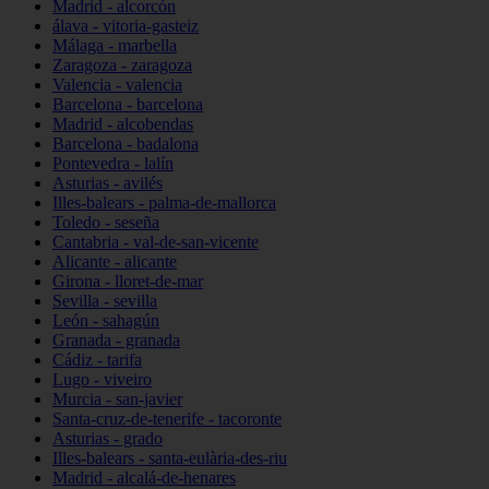
Madrid - alcorcón
álava - vitoria-gasteiz
Málaga - marbella
Zaragoza - zaragoza
Valencia - valencia
Barcelona - barcelona
Madrid - alcobendas
Barcelona - badalona
Pontevedra - lalín
Asturias - avilés
Illes-balears - palma-de-mallorca
Toledo - seseña
Cantabria - val-de-san-vicente
Alicante - alicante
Girona - lloret-de-mar
Sevilla - sevilla
León - sahagún
Granada - granada
Cádiz - tarifa
Lugo - viveiro
Murcia - san-javier
Santa-cruz-de-tenerife - tacoronte
Asturias - grado
Illes-balears - santa-eulària-des-riu
Madrid - alcalá-de-henares