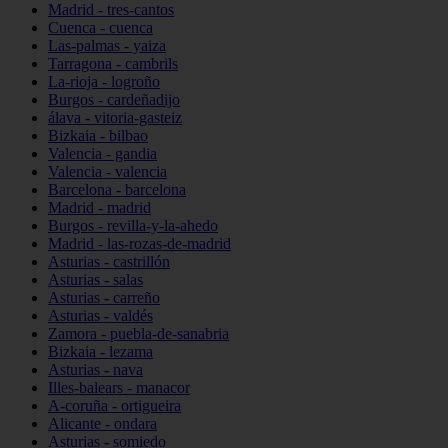
Madrid - tres-cantos
Cuenca - cuenca
Las-palmas - yaiza
Tarragona - cambrils
La-rioja - logroño
Burgos - cardeñadijo
álava - vitoria-gasteiz
Bizkaia - bilbao
Valencia - gandia
Valencia - valencia
Barcelona - barcelona
Madrid - madrid
Burgos - revilla-y-la-ahedo
Madrid - las-rozas-de-madrid
Asturias - castrillón
Asturias - salas
Asturias - carreño
Asturias - valdés
Zamora - puebla-de-sanabria
Bizkaia - lezama
Asturias - nava
Illes-balears - manacor
A-coruña - ortigueira
Alicante - ondara
Asturias - somiedo