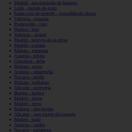
Madrid - san-fernando-de-henares
León - garrafe-de-torío
Santa-cruz-de-tenerife - granadilla-de-abona
Valencia - requena
Pontevedra - vigo
Huelva - lepe
Valencia - alginet
Madrid - pelayos-de-la-presa
Madrid - coslada
Málaga - estepona
Asturias - piloña
Gipuzkoa - deba
Bizkaia - getxo
Asturias - ribadesella
Navarra - tafalla
Bizkaia - galdakao
Alicante - torrevieja
Burgos - burgos
Madrid - algete
Madrid - meco
Badajoz - don-benito
Alicante - sant-vicent-del-raspeig
Madrid - parla
Asturias - valdés
Navarra - pamplona