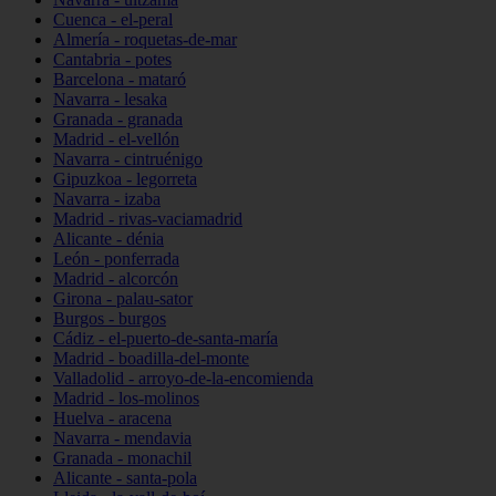
Cuenca - el-peral
Almería - roquetas-de-mar
Cantabria - potes
Barcelona - mataró
Navarra - lesaka
Granada - granada
Madrid - el-vellón
Navarra - cintruénigo
Gipuzkoa - legorreta
Navarra - izaba
Madrid - rivas-vaciamadrid
Alicante - dénia
León - ponferrada
Madrid - alcorcón
Girona - palau-sator
Burgos - burgos
Cádiz - el-puerto-de-santa-maría
Madrid - boadilla-del-monte
Valladolid - arroyo-de-la-encomienda
Madrid - los-molinos
Huelva - aracena
Navarra - mendavia
Granada - monachil
Alicante - santa-pola