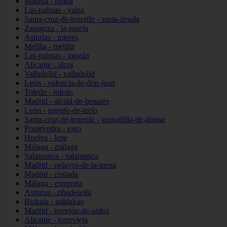
Málaga - ronda
Las-palmas - yaiza
Santa-cruz-de-tenerife - santa-úrsula
Zaragoza - la-muela
Asturias - mieres
Melilla - melilla
Las-palmas - mogán
Alicante - alcoi
Valladolid - valladolid
León - valencia-de-don-juan
Toledo - toledo
Madrid - alcalá-de-henares
León - garrafe-de-torío
Santa-cruz-de-tenerife - granadilla-de-abona
Pontevedra - vigo
Huelva - lepe
Málaga - málaga
Salamanca - salamanca
Madrid - pelayos-de-la-presa
Madrid - coslada
Málaga - estepona
Asturias - ribadesella
Bizkaia - galdakao
Madrid - torrejón-de-ardoz
Alicante - torrevieja