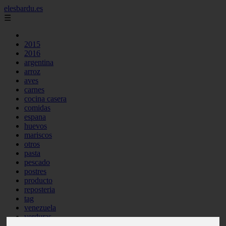
elesbardu.es
☰
2015
2016
argentina
arroz
aves
carnes
cocina casera
comidas
espana
huevos
mariscos
otros
pasta
pescado
postres
producto
reposteria
tag
venezuela
verduras
vocabulario de cocina