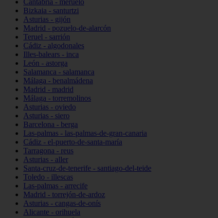
Cantabria - meruelo
Bizkaia - santurtzi
Asturias - gijón
Madrid - pozuelo-de-alarcón
Teruel - sarrión
Cádiz - algodonales
Illes-balears - inca
León - astorga
Salamanca - salamanca
Málaga - benalmádena
Madrid - madrid
Málaga - torremolinos
Asturias - oviedo
Asturias - siero
Barcelona - berga
Las-palmas - las-palmas-de-gran-canaria
Cádiz - el-puerto-de-santa-maría
Tarragona - reus
Asturias - aller
Santa-cruz-de-tenerife - santiago-del-teide
Toledo - illescas
Las-palmas - arrecife
Madrid - torrejón-de-ardoz
Asturias - cangas-de-onís
Alicante - orihuela