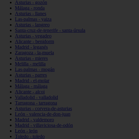
Asturias - gozón
Málaga - ronda
Asturias - llanes
Las-palmas - yaiza
Asturias - langreo
Santa-cruz-de-tenerife - santa-úrsula
Asturias - vegadeo
Alicante - benidorm
Madrid - leganés
Zaragoza - la-muela
Asturias - mieres
Melilla - melilla
Las-palmas - mogán
Asturias - parres
Madrid - el-molar
Málaga - málaga
Alicante - alcoi
Valladolid - valladolid
Tarragona - tarragona
Asturias - corvera-de-asturias
León - valencia-de-don-juan
Madrid - valdemoro
Madrid - villaviciosa-de-odón
León - león
Toledo - toledo