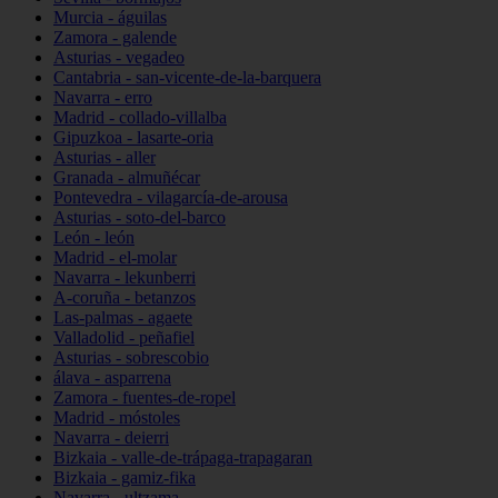
Murcia - águilas
Zamora - galende
Asturias - vegadeo
Cantabria - san-vicente-de-la-barquera
Navarra - erro
Madrid - collado-villalba
Gipuzkoa - lasarte-oria
Asturias - aller
Granada - almuñécar
Pontevedra - vilagarcía-de-arousa
Asturias - soto-del-barco
León - león
Madrid - el-molar
Navarra - lekunberri
A-coruña - betanzos
Las-palmas - agaete
Valladolid - peñafiel
Asturias - sobrescobio
álava - asparrena
Zamora - fuentes-de-ropel
Madrid - móstoles
Navarra - deierri
Bizkaia - valle-de-trápaga-trapagaran
Bizkaia - gamiz-fika
Navarra - ultzama