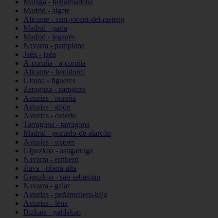
Málaga - benalmádena
Madrid - algete
Alicante - sant-vicent-del-raspeig
Madrid - parla
Madrid - leganés
Navarra - pamplona
Jaén - jaén
A-coruña - a-coruña
Alicante - benidorm
Girona - figueres
Zaragoza - zaragoza
Asturias - noreña
Asturias - gijón
Asturias - oviedo
Tarragona - tarragona
Madrid - pozuelo-de-alarcón
Asturias - mieres
Gipuzkoa - astigarraga
Navarra - erriberri
álava - ribera-alta
Gipuzkoa - san-sebastián
Navarra - galar
Asturias - peñamellera-baja
Asturias - lena
Bizkaia - galdakao