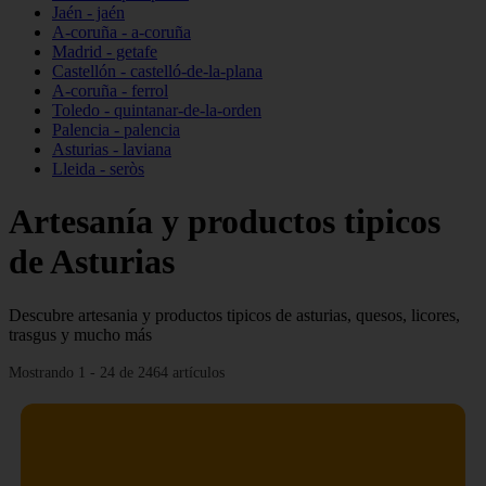
Jaén - jaén
A-coruña - a-coruña
Madrid - getafe
Castellón - castelló-de-la-plana
A-coruña - ferrol
Toledo - quintanar-de-la-orden
Palencia - palencia
Asturias - laviana
Lleida - seròs
Artesanía y productos tipicos
de Asturias
Descubre artesania y productos tipicos de asturias, quesos, licores,
trasgus y mucho más
Mostrando 1 - 24 de 2464 artículos