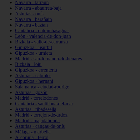
Navarra - larraun
Navarra - abaurrea-baja
Asturias - onís
Navarra - barañain
Navarra - baztan
Cantabria - entrambasaguas
León - valencia-de-don-juan
Bizkaia - valle-de-carranza
Gipuzkoa - usurbil
Gipuzkoa - urnieta
Madrid - san-fernando-de-henares
Bizkaia - loiu
Gipuzkoa - errenteria
Asturias - cabrales
Gipuzkoa - hernani
Salamanca - ciudad-rodrigo
Asturias - gozón
Madrid - torrelodones
Cantabria - santillana-del-mar
Asturias - ribadesella
Madrid - torrejón-de-ardoz
Madrid - majadahonda
Asturias - cangas-de-onís
Málaga - marbella
A-coruña - ferrol