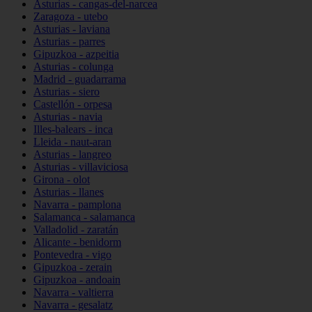
Asturias - cangas-del-narcea
Zaragoza - utebo
Asturias - laviana
Asturias - parres
Gipuzkoa - azpeitia
Asturias - colunga
Madrid - guadarrama
Asturias - siero
Castellón - orpesa
Asturias - navia
Illes-balears - inca
Lleida - naut-aran
Asturias - langreo
Asturias - villaviciosa
Girona - olot
Asturias - llanes
Navarra - pamplona
Salamanca - salamanca
Valladolid - zaratán
Alicante - benidorm
Pontevedra - vigo
Gipuzkoa - zerain
Gipuzkoa - andoain
Navarra - valtierra
Navarra - gesalatz