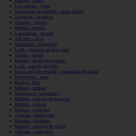
Málaga - ronda
Las-palmas - yaiza
Santa-cruz-de-tenerife - santa-úrsula
Zaragoza - la-muela
Asturias - mieres
Melilla - melilla
Las-palmas - mogán
Alicante - alcoi
Valladolid - valladolid
León - valencia-de-don-juan
Toledo - toledo
Madrid - alcalá-de-henares
León - garrafe-de-torío
Santa-cruz-de-tenerife - granadilla-de-abona
Pontevedra - vigo
Huelva - lepe
Málaga - málaga
Salamanca - salamanca
Madrid - pelayos-de-la-presa
Madrid - coslada
Málaga - estepona
Asturias - ribadesella
Bizkaia - galdakao
Madrid - torrejón-de-ardoz
Alicante - torrevieja