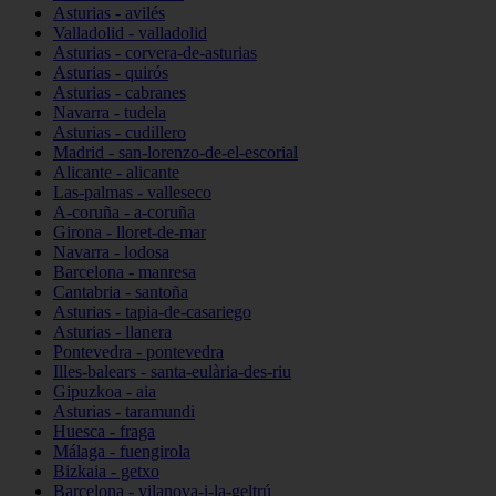
Asturias - avilés
Valladolid - valladolid
Asturias - corvera-de-asturias
Asturias - quirós
Asturias - cabranes
Navarra - tudela
Asturias - cudillero
Madrid - san-lorenzo-de-el-escorial
Alicante - alicante
Las-palmas - valleseco
A-coruña - a-coruña
Girona - lloret-de-mar
Navarra - lodosa
Barcelona - manresa
Cantabria - santoña
Asturias - tapia-de-casariego
Asturias - llanera
Pontevedra - pontevedra
Illes-balears - santa-eulària-des-riu
Gipuzkoa - aia
Asturias - taramundi
Huesca - fraga
Málaga - fuengirola
Bizkaia - getxo
Barcelona - vilanova-i-la-geltrú