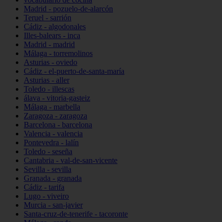
Madrid - pozuelo-de-alarcón
Teruel - sarrión
Cádiz - algodonales
Illes-balears - inca
Madrid - madrid
Málaga - torremolinos
Asturias - oviedo
Cádiz - el-puerto-de-santa-maría
Asturias - aller
Toledo - illescas
álava - vitoria-gasteiz
Málaga - marbella
Zaragoza - zaragoza
Barcelona - barcelona
Valencia - valencia
Pontevedra - lalín
Toledo - seseña
Cantabria - val-de-san-vicente
Sevilla - sevilla
Granada - granada
Cádiz - tarifa
Lugo - viveiro
Murcia - san-javier
Santa-cruz-de-tenerife - tacoronte