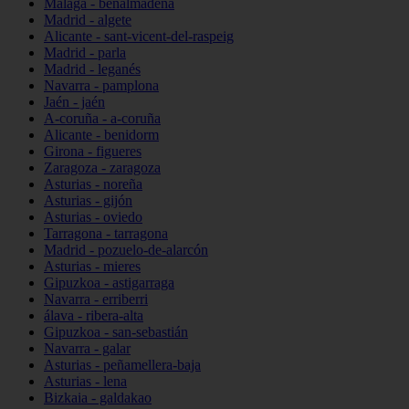
Málaga - benalmádena
Madrid - algete
Alicante - sant-vicent-del-raspeig
Madrid - parla
Madrid - leganés
Navarra - pamplona
Jaén - jaén
A-coruña - a-coruña
Alicante - benidorm
Girona - figueres
Zaragoza - zaragoza
Asturias - noreña
Asturias - gijón
Asturias - oviedo
Tarragona - tarragona
Madrid - pozuelo-de-alarcón
Asturias - mieres
Gipuzkoa - astigarraga
Navarra - erriberri
álava - ribera-alta
Gipuzkoa - san-sebastián
Navarra - galar
Asturias - peñamellera-baja
Asturias - lena
Bizkaia - galdakao