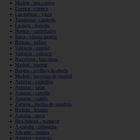
Madrid - tres-cantos
Cuenca - cuenca
Las-palmas - yaiza
Tarragona - cambrils
La-rioja - logroño
Burgos - cardeñadijo
álava - vitoria-gasteiz
Bizkaia - bilbao
Valencia - gandia
Valencia - valencia
Barcelona - barcelona
Madrid - madrid
Burgos - revilla-y-la-ahedo
Madrid - las-rozas-de-madrid
Asturias - castrillón
Asturias - salas
Asturias - carreño
Asturias - valdés
Zamora - puebla-de-sanabria
Bizkaia - lezama
Asturias - nava
Illes-balears - manacor
A-coruña - ortigueira
Alicante - ondara
Asturias - somiedo