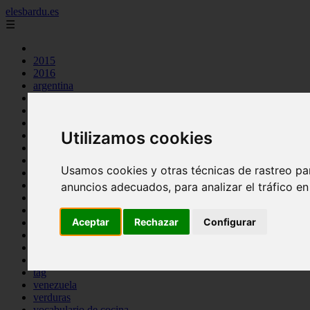
elesbardu.es
☰
2015
2016
argentina
arroz
aves
carnes
Utilizamos cookies
cocina casera
comidas
espana
Usamos cookies y otras técnicas de rastreo pa
huevos
mariscos
anuncios adecuados, para analizar el tráfico e
otros
pasta
Aceptar
Rechazar
Configurar
pescado
postres
producto
reposteria
tag
venezuela
verduras
vocabulario de cocina