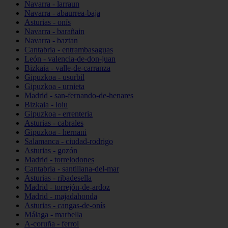
Navarra - larraun
Navarra - abaurrea-baja
Asturias - onís
Navarra - barañain
Navarra - baztan
Cantabria - entrambasaguas
León - valencia-de-don-juan
Bizkaia - valle-de-carranza
Gipuzkoa - usurbil
Gipuzkoa - urnieta
Madrid - san-fernando-de-henares
Bizkaia - loiu
Gipuzkoa - errenteria
Asturias - cabrales
Gipuzkoa - hernani
Salamanca - ciudad-rodrigo
Asturias - gozón
Madrid - torrelodones
Cantabria - santillana-del-mar
Asturias - ribadesella
Madrid - torrejón-de-ardoz
Madrid - majadahonda
Asturias - cangas-de-onís
Málaga - marbella
A-coruña - ferrol