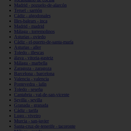
Madrid - pozuelo-de-alarcón
Teruel - sarrión
Cádiz - algodonales
Illes-balears - inca
Madrid - madrid
Málaga - torremolinos
Asturias - oviedo
Cádiz - el-puerto-de-santa-maría
Asturias - aller
Toledo - illescas
álava - vitoria-gasteiz
Málaga - marbella
Zaragoza - zaragoza
Barcelona - barcelona
Valencia - valencia
Pontevedra - lalín
Toledo - seseña
Cantabria - val-de-san-vicente
Sevilla - sevilla
Granada - granada
Cádiz - tarifa
Lugo - viveiro
Murcia - san-javier
Santa-cruz-de-tenerife - tacoronte