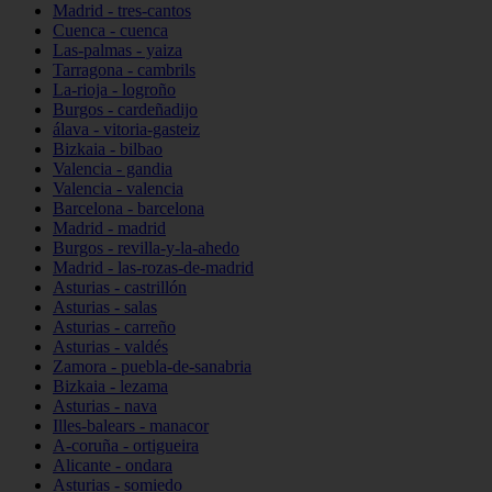
Madrid - tres-cantos
Cuenca - cuenca
Las-palmas - yaiza
Tarragona - cambrils
La-rioja - logroño
Burgos - cardeñadijo
álava - vitoria-gasteiz
Bizkaia - bilbao
Valencia - gandia
Valencia - valencia
Barcelona - barcelona
Madrid - madrid
Burgos - revilla-y-la-ahedo
Madrid - las-rozas-de-madrid
Asturias - castrillón
Asturias - salas
Asturias - carreño
Asturias - valdés
Zamora - puebla-de-sanabria
Bizkaia - lezama
Asturias - nava
Illes-balears - manacor
A-coruña - ortigueira
Alicante - ondara
Asturias - somiedo