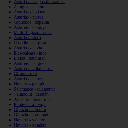
Asturias - cangas-del-narcea
Zaragoza - utebo
Asturias - laviana
Asturias - parres
Gipuzkoa - azpeitia
Asturias - colunga
Madrid - guadarrama
Asturias - siero
Castellón - orpesa
Asturias - navia
Illes-balears - inca
Lleida - naut-aran
Asturias - langreo
Asturias - villaviciosa
Girona - olot
Asturias - llanes
Navarra - pamplona
Salamanca - salamanca
Valladolid - zaratán
Alicante - benidorm
Pontevedra - vigo
Gipuzkoa - zerain
Gipuzkoa - andoain
Navarra - valtierra
Navarra - gesalatz