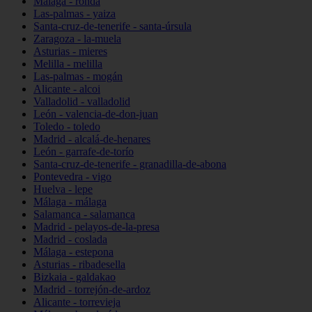
Málaga - ronda
Las-palmas - yaiza
Santa-cruz-de-tenerife - santa-úrsula
Zaragoza - la-muela
Asturias - mieres
Melilla - melilla
Las-palmas - mogán
Alicante - alcoi
Valladolid - valladolid
León - valencia-de-don-juan
Toledo - toledo
Madrid - alcalá-de-henares
León - garrafe-de-torío
Santa-cruz-de-tenerife - granadilla-de-abona
Pontevedra - vigo
Huelva - lepe
Málaga - málaga
Salamanca - salamanca
Madrid - pelayos-de-la-presa
Madrid - coslada
Málaga - estepona
Asturias - ribadesella
Bizkaia - galdakao
Madrid - torrejón-de-ardoz
Alicante - torrevieja