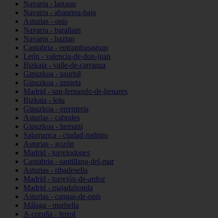
Navarra - larraun
Navarra - abaurrea-baja
Asturias - onís
Navarra - barañain
Navarra - baztan
Cantabria - entrambasaguas
León - valencia-de-don-juan
Bizkaia - valle-de-carranza
Gipuzkoa - usurbil
Gipuzkoa - urnieta
Madrid - san-fernando-de-henares
Bizkaia - loiu
Gipuzkoa - errenteria
Asturias - cabrales
Gipuzkoa - hernani
Salamanca - ciudad-rodrigo
Asturias - gozón
Madrid - torrelodones
Cantabria - santillana-del-mar
Asturias - ribadesella
Madrid - torrejón-de-ardoz
Madrid - majadahonda
Asturias - cangas-de-onís
Málaga - marbella
A-coruña - ferrol