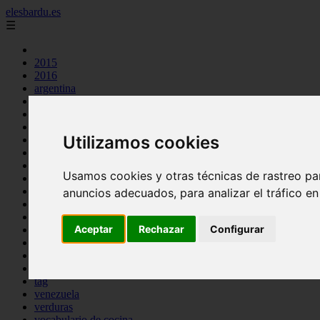
elesbardu.es
☰
2015
2016
argentina
arroz
aves
carnes
Utilizamos cookies
cocina casera
comidas
espana
Usamos cookies y otras técnicas de rastreo pa
huevos
mariscos
anuncios adecuados, para analizar el tráfico e
otros
pasta
Aceptar
Rechazar
Configurar
pescado
postres
producto
reposteria
tag
venezuela
verduras
vocabulario de cocina