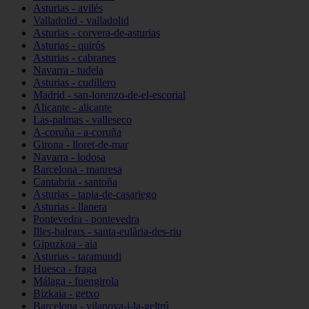
Asturias - avilés
Valladolid - valladolid
Asturias - corvera-de-asturias
Asturias - quirós
Asturias - cabranes
Navarra - tudela
Asturias - cudillero
Madrid - san-lorenzo-de-el-escorial
Alicante - alicante
Las-palmas - valleseco
A-coruña - a-coruña
Girona - lloret-de-mar
Navarra - lodosa
Barcelona - manresa
Cantabria - santoña
Asturias - tapia-de-casariego
Asturias - llanera
Pontevedra - pontevedra
Illes-balears - santa-eulària-des-riu
Gipuzkoa - aia
Asturias - taramundi
Huesca - fraga
Málaga - fuengirola
Bizkaia - getxo
Barcelona - vilanova-i-la-geltrú