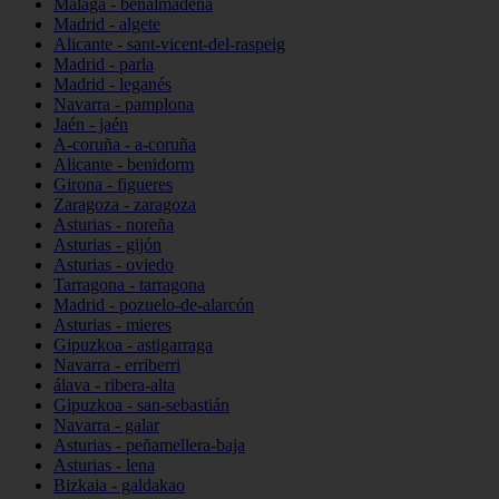
Málaga - benalmádena
Madrid - algete
Alicante - sant-vicent-del-raspeig
Madrid - parla
Madrid - leganés
Navarra - pamplona
Jaén - jaén
A-coruña - a-coruña
Alicante - benidorm
Girona - figueres
Zaragoza - zaragoza
Asturias - noreña
Asturias - gijón
Asturias - oviedo
Tarragona - tarragona
Madrid - pozuelo-de-alarcón
Asturias - mieres
Gipuzkoa - astigarraga
Navarra - erriberri
álava - ribera-alta
Gipuzkoa - san-sebastián
Navarra - galar
Asturias - peñamellera-baja
Asturias - lena
Bizkaia - galdakao