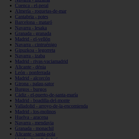
Cuenca - el-peral
Almería - roquetas-de-mar
Cantabria - potes
Barcelona - mataró
Navarra - lesaka
Granada - granada
Madrid - el-vellón
Navarra - cintruénigo
Gipuzkoa - legorreta
Navarra - izaba
Madrid - rivas-vaciamadrid
Alicante - dénia
León - ponferrada
Madrid - alcorcón
Girona - palau-sator
Burgos - burgos
Cádiz - el-puerto-de-santa-maría
Madrid - boadilla-del-monte
Valladolid - arroyo-de-la-encomienda
Madrid - los-molinos
Huelva - aracena
Navarra - mendavia
Granada - monachil
Alicante - santa-pola