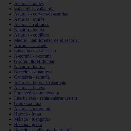
Asturias - avilés
Valladolid - valladolid
Asturias - corvera-de-asturias
Asturias - quirós
Asturias - cabranes
Navarra - tudela
Asturias - cudillero
Madrid - san-lorenzo-de-el-escorial
Alicante - alicante
Las-palmas - valleseco
A-coruña - a-coruña
Girona - lloret-de-mar
Navarra - lodosa
Barcelona - manresa
Cantabria - santoña
Asturias - tapia-de-casariego
Asturias - llanera
Pontevedra - pontevedra
Illes-balears - santa-eulària-des-riu
Gipuzkoa - aia
Asturias - taramundi
Huesca - fraga
Málaga - fuengirola
Bizkaia - getxo
Barcelona - vilanova-i-la-geltrú