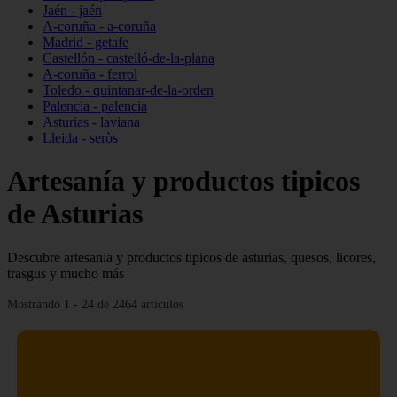
Jaén - jaén
A-coruña - a-coruña
Madrid - getafe
Castellón - castelló-de-la-plana
A-coruña - ferrol
Toledo - quintanar-de-la-orden
Palencia - palencia
Asturias - laviana
Lleida - seròs
Artesanía y productos tipicos
de Asturias
Descubre artesania y productos tipicos de asturias, quesos, licores,
trasgus y mucho más
Mostrando 1 - 24 de 2464 artículos