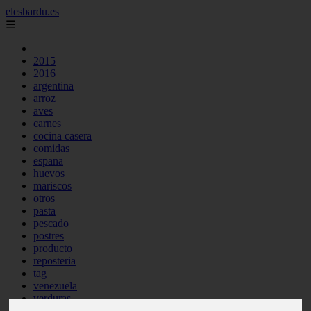
elesbardu.es
☰
2015
2016
argentina
arroz
aves
carnes
cocina casera
comidas
espana
huevos
mariscos
otros
pasta
pescado
postres
producto
reposteria
tag
venezuela
verduras
vocabulario de cocina