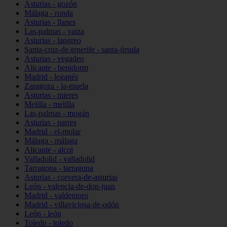
Asturias - gozón
Málaga - ronda
Asturias - llanes
Las-palmas - yaiza
Asturias - langreo
Santa-cruz-de-tenerife - santa-úrsula
Asturias - vegadeo
Alicante - benidorm
Madrid - leganés
Zaragoza - la-muela
Asturias - mieres
Melilla - melilla
Las-palmas - mogán
Asturias - parres
Madrid - el-molar
Málaga - málaga
Alicante - alcoi
Valladolid - valladolid
Tarragona - tarragona
Asturias - corvera-de-asturias
León - valencia-de-don-juan
Madrid - valdemoro
Madrid - villaviciosa-de-odón
León - león
Toledo - toledo