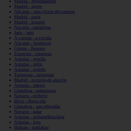
Málaga - benalmádena
Madrid - algete
Alicante - sant-vicent-del-raspeig
Madrid - parla
Madrid - leganés
Navarra - pamplona
Jaén - jaén
A-coruña - a-coruña
Alicante - benidorm
Girona - figueres
Zaragoza - zaragoza
Asturias - noreña
Asturias - gijón
Asturias - oviedo
Tarragona - tarragona
Madrid - pozuelo-de-alarcón
Asturias - mieres
Gipuzkoa - astigarraga
Navarra - erriberri
álava - ribera-alta
Gipuzkoa - san-sebastián
Navarra - galar
Asturias - peñamellera-baja
Asturias - lena
Bizkaia - galdakao