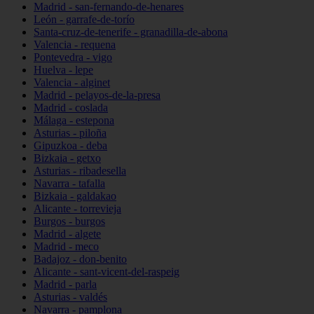
Madrid - san-fernando-de-henares
León - garrafe-de-torío
Santa-cruz-de-tenerife - granadilla-de-abona
Valencia - requena
Pontevedra - vigo
Huelva - lepe
Valencia - alginet
Madrid - pelayos-de-la-presa
Madrid - coslada
Málaga - estepona
Asturias - piloña
Gipuzkoa - deba
Bizkaia - getxo
Asturias - ribadesella
Navarra - tafalla
Bizkaia - galdakao
Alicante - torrevieja
Burgos - burgos
Madrid - algete
Madrid - meco
Badajoz - don-benito
Alicante - sant-vicent-del-raspeig
Madrid - parla
Asturias - valdés
Navarra - pamplona