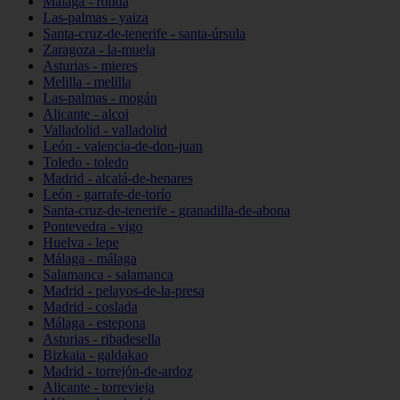
Málaga - ronda
Las-palmas - yaiza
Santa-cruz-de-tenerife - santa-úrsula
Zaragoza - la-muela
Asturias - mieres
Melilla - melilla
Las-palmas - mogán
Alicante - alcoi
Valladolid - valladolid
León - valencia-de-don-juan
Toledo - toledo
Madrid - alcalá-de-henares
León - garrafe-de-torío
Santa-cruz-de-tenerife - granadilla-de-abona
Pontevedra - vigo
Huelva - lepe
Málaga - málaga
Salamanca - salamanca
Madrid - pelayos-de-la-presa
Madrid - coslada
Málaga - estepona
Asturias - ribadesella
Bizkaia - galdakao
Madrid - torrejón-de-ardoz
Alicante - torrevieja