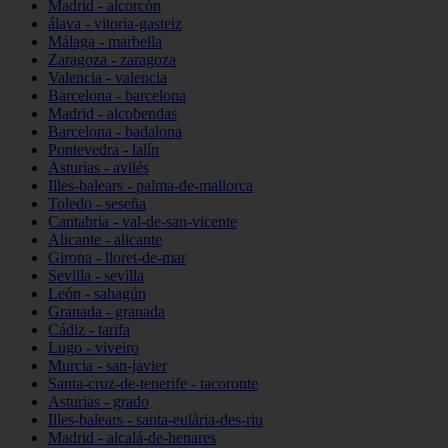
Madrid - alcorcón
álava - vitoria-gasteiz
Málaga - marbella
Zaragoza - zaragoza
Valencia - valencia
Barcelona - barcelona
Madrid - alcobendas
Barcelona - badalona
Pontevedra - lalín
Asturias - avilés
Illes-balears - palma-de-mallorca
Toledo - seseña
Cantabria - val-de-san-vicente
Alicante - alicante
Girona - lloret-de-mar
Sevilla - sevilla
León - sahagún
Granada - granada
Cádiz - tarifa
Lugo - viveiro
Murcia - san-javier
Santa-cruz-de-tenerife - tacoronte
Asturias - grado
Illes-balears - santa-eulària-des-riu
Madrid - alcalá-de-henares