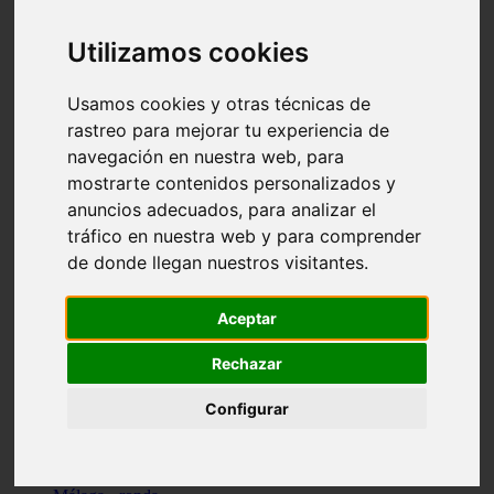
Madrid - pozuelo-de-alarcón
Teruel - sarrión
Utilizamos cookies
Cádiz - algodonales
Illes-balears - inca
Madrid - madrid
Usamos cookies y otras técnicas de
Málaga - torremolinos
rastreo para mejorar tu experiencia de
Asturias - oviedo
navegación en nuestra web, para
Cádiz - el-puerto-de-santa-maría
Asturias - aller
mostrarte contenidos personalizados y
Toledo - illescas
anuncios adecuados, para analizar el
álava - vitoria-gasteiz
tráfico en nuestra web y para comprender
Málaga - marbella
Zaragoza - zaragoza
de donde llegan nuestros visitantes.
Barcelona - barcelona
Valencia - valencia
Pontevedra - lalín
Aceptar
Toledo - seseña
Cantabria - val-de-san-vicente
Rechazar
Sevilla - sevilla
Granada - granada
Configurar
Cádiz - tarifa
Lugo - viveiro
Murcia - san-javier
Santa-cruz-de-tenerife - tacoronte