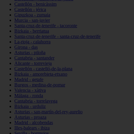
Castellón - benicàssim
Castellón - jérica
Gipuzkoa - zumaia
Murcia - san-javier
Santa-cruz-de-tenerife - tacoronte
Bizkaia - berriatua
Santa-cruz-de-tenerife - santa-cruz-de-tenerife
La-rioja - calahorra
Girona - das
Asturias - piloña
Cantabria - santander
Alicante - torrevieja
Castellón - castelló-de-la-plana
Bizkaia - amorebieta-etxano
Madrid - getafe
Burgos - medina-de-pomar
Valencia - xàtiva
Málaga - ronda
Cantabria - torrelavega
Bizkaia - urduliz
Asturias - san-martín-del-rey-aurelio
Asturias - proaza
Madrid - alcobendas
Illes-balears - ibiza
Sevilla - bormujos