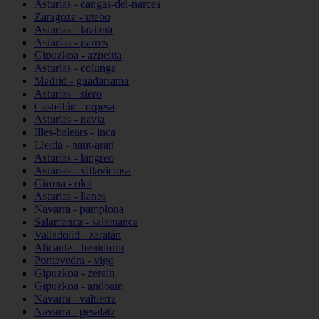
Asturias - cangas-del-narcea
Zaragoza - utebo
Asturias - laviana
Asturias - parres
Gipuzkoa - azpeitia
Asturias - colunga
Madrid - guadarrama
Asturias - siero
Castellón - orpesa
Asturias - navia
Illes-balears - inca
Lleida - naut-aran
Asturias - langreo
Asturias - villaviciosa
Girona - olot
Asturias - llanes
Navarra - pamplona
Salamanca - salamanca
Valladolid - zaratán
Alicante - benidorm
Pontevedra - vigo
Gipuzkoa - zerain
Gipuzkoa - andoain
Navarra - valtierra
Navarra - gesalatz