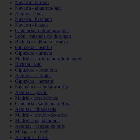
Navarra - larraun
Navarra - abaurrea-baja
Asturias - onís
Navarra - barañain
Navarra - baztan
Cantabria - entrambasaguas
León - valencia-de-don-juan
Bizkaia - valle-de-carranza
Gipuzkoa - usurbil
Gipuzkoa - urnieta
Madrid - san-fernando-de-henares
Bizkaia - loiu
Gipuzkoa - errenteria
Asturias - cabrales
Gipuzkoa - hernani
Salamanca - ciudad-rodrigo
Asturias - gozón
Madrid - torrelodones
Cantabria - santillana-del-mar
Asturias - ribadesella
Madrid - torrejón-de-ardoz
Madrid - majadahonda
Asturias - cangas-de-onís
Málaga - marbella
A-coruña - ferrol