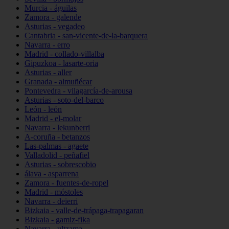
Murcia - águilas
Zamora - galende
Asturias - vegadeo
Cantabria - san-vicente-de-la-barquera
Navarra - erro
Madrid - collado-villalba
Gipuzkoa - lasarte-oria
Asturias - aller
Granada - almuñécar
Pontevedra - vilagarcía-de-arousa
Asturias - soto-del-barco
León - león
Madrid - el-molar
Navarra - lekunberri
A-coruña - betanzos
Las-palmas - agaete
Valladolid - peñafiel
Asturias - sobrescobio
álava - asparrena
Zamora - fuentes-de-ropel
Madrid - móstoles
Navarra - deierri
Bizkaia - valle-de-trápaga-trapagaran
Bizkaia - gamiz-fika
Navarra - ultzama