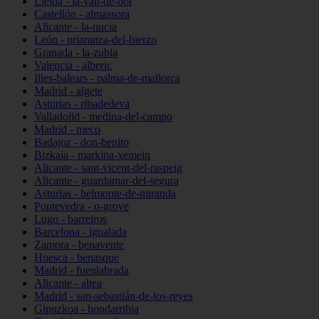
Lleida - la-vall-de-boí
Castellón - almassora
Alicante - la-nucia
León - priaranza-del-bierzo
Granada - la-zubia
Valencia - alberic
Illes-balears - palma-de-mallorca
Madrid - algete
Asturias - ribadedeva
Valladolid - medina-del-campo
Madrid - meco
Badajoz - don-benito
Bizkaia - markina-xemein
Alicante - sant-vicent-del-raspeig
Alicante - guardamar-del-segura
Asturias - belmonte-de-miranda
Pontevedra - o-grove
Lugo - barreiros
Barcelona - igualada
Zamora - benavente
Huesca - benasque
Madrid - fuenlabrada
Alicante - altea
Madrid - san-sebastián-de-los-reyes
Gipuzkoa - hondarribia