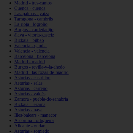
Madrid - tres-cantos
Cuenca - cuenca
Las-palmas - yaiza
Tarragona - cambrils
La-rioja - logroño
Burgos - cardeñadijo
álava - vitoria-gasteiz
Bizkaia - bilbao
Valencia - gandia
Valencia - valencia
Barcelona - barcelona
Madrid - madrid
Burgos - revilla-y-la-ahedo
Madrid - las-rozas-de-madrid
Asturias - castrillón
Asturias - salas
Asturias - carreño
Asturias - valdés
Zamora - puebla-de-sanabria
Bizkaia - lezama
Asturias - nava
Illes-balears - manacor
A-coruña - ortigueira
Alicante - ondara
Asturias - somiedo