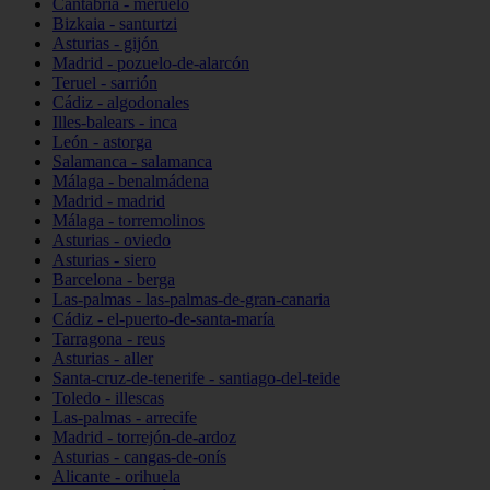
Cantabria - meruelo
Bizkaia - santurtzi
Asturias - gijón
Madrid - pozuelo-de-alarcón
Teruel - sarrión
Cádiz - algodonales
Illes-balears - inca
León - astorga
Salamanca - salamanca
Málaga - benalmádena
Madrid - madrid
Málaga - torremolinos
Asturias - oviedo
Asturias - siero
Barcelona - berga
Las-palmas - las-palmas-de-gran-canaria
Cádiz - el-puerto-de-santa-maría
Tarragona - reus
Asturias - aller
Santa-cruz-de-tenerife - santiago-del-teide
Toledo - illescas
Las-palmas - arrecife
Madrid - torrejón-de-ardoz
Asturias - cangas-de-onís
Alicante - orihuela