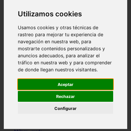
Madrid - pozuelo-de-alarcón
Teruel - sarrión
Utilizamos cookies
Cádiz - algodonales
Illes-balears - inca
Madrid - madrid
Usamos cookies y otras técnicas de
Málaga - torremolinos
rastreo para mejorar tu experiencia de
Asturias - oviedo
navegación en nuestra web, para
Cádiz - el-puerto-de-santa-maría
Asturias - aller
mostrarte contenidos personalizados y
Toledo - illescas
anuncios adecuados, para analizar el
álava - vitoria-gasteiz
tráfico en nuestra web y para comprender
Málaga - marbella
Zaragoza - zaragoza
de donde llegan nuestros visitantes.
Barcelona - barcelona
Valencia - valencia
Pontevedra - lalín
Aceptar
Toledo - seseña
Cantabria - val-de-san-vicente
Rechazar
Sevilla - sevilla
Granada - granada
Configurar
Cádiz - tarifa
Lugo - viveiro
Murcia - san-javier
Santa-cruz-de-tenerife - tacoronte