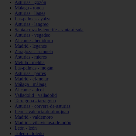
Asturias - gozón
Málaga - ronda
Asturias - llanes
Las-palmas - yaiza
Asturias - langreo
Santa-cruz-de-tenerife - santa-úrsula
Asturias - vegadeo
Alicante - benidorm
Madrid - leganés
Zaragoza - la-muela
Asturias - mieres
Melilla - melilla
Las-palmas - mogán
Asturias - parres
Madrid - el-molar
Málaga - málaga
Alicante - alcoi
Valladolid - valladolid
Tarragona - tarragona
Asturias - corvera-de-asturias
León - valencia-de-don-juan
Madrid - valdemoro
Madrid - villaviciosa-de-odón
León - león
Toledo - toledo