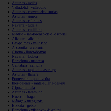
Asturias - avilés
Valladolid - valladolid
Asturias - corvera-de-asturias
Asturias - quirós
Asturias - cabranes
Navarra - tudela
Asturias - cudillero
Madrid - san-lorenzo-de-el-escorial
Alicante - alicante
Las-palmas - valleseco
A-coruña - a-coruña
Girona - lloret-de-mar
Navarra - lodosa
Barcelona - manresa
Cantabria - santoña
Asturias - tapia-de-casariego
Asturias - llanera
Pontevedra - pontevedra
Illes-balears - santa-eulària-des-riu
Gipuzkoa - aia
Asturias - taramundi
Huesca - fraga
Málaga - fuengirola
Bizkaia - getxo
Barcelona - vilanova-i-la-geltrú