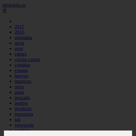
elesbardu.es
☰
2015
2016
argentina
arroz
aves
carnes
cocina casera
comidas
espana
huevos
mariscos
otros
pasta
pescado
postres
producto
reposteria
tag
venezuela
verduras
vocabulario de cocina