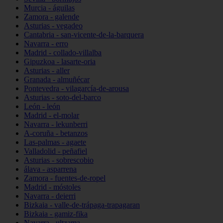
Murcia - águilas
Zamora - galende
Asturias - vegadeo
Cantabria - san-vicente-de-la-barquera
Navarra - erro
Madrid - collado-villalba
Gipuzkoa - lasarte-oria
Asturias - aller
Granada - almuñécar
Pontevedra - vilagarcía-de-arousa
Asturias - soto-del-barco
León - león
Madrid - el-molar
Navarra - lekunberri
A-coruña - betanzos
Las-palmas - agaete
Valladolid - peñafiel
Asturias - sobrescobio
álava - asparrena
Zamora - fuentes-de-ropel
Madrid - móstoles
Navarra - deierri
Bizkaia - valle-de-trápaga-trapagaran
Bizkaia - gamiz-fika
Navarra - ultzama