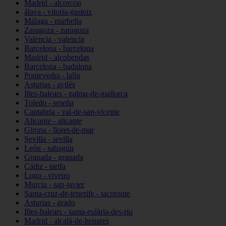
Madrid - alcorcón
álava - vitoria-gasteiz
Málaga - marbella
Zaragoza - zaragoza
Valencia - valencia
Barcelona - barcelona
Madrid - alcobendas
Barcelona - badalona
Pontevedra - lalín
Asturias - avilés
Illes-balears - palma-de-mallorca
Toledo - seseña
Cantabria - val-de-san-vicente
Alicante - alicante
Girona - lloret-de-mar
Sevilla - sevilla
León - sahagún
Granada - granada
Cádiz - tarifa
Lugo - viveiro
Murcia - san-javier
Santa-cruz-de-tenerife - tacoronte
Asturias - grado
Illes-balears - santa-eulària-des-riu
Madrid - alcalá-de-henares