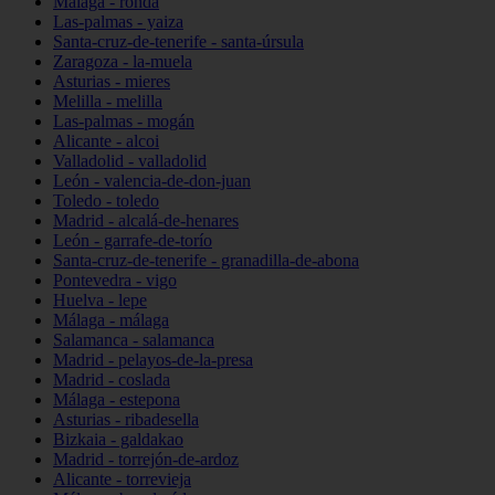
Málaga - ronda
Las-palmas - yaiza
Santa-cruz-de-tenerife - santa-úrsula
Zaragoza - la-muela
Asturias - mieres
Melilla - melilla
Las-palmas - mogán
Alicante - alcoi
Valladolid - valladolid
León - valencia-de-don-juan
Toledo - toledo
Madrid - alcalá-de-henares
León - garrafe-de-torío
Santa-cruz-de-tenerife - granadilla-de-abona
Pontevedra - vigo
Huelva - lepe
Málaga - málaga
Salamanca - salamanca
Madrid - pelayos-de-la-presa
Madrid - coslada
Málaga - estepona
Asturias - ribadesella
Bizkaia - galdakao
Madrid - torrejón-de-ardoz
Alicante - torrevieja