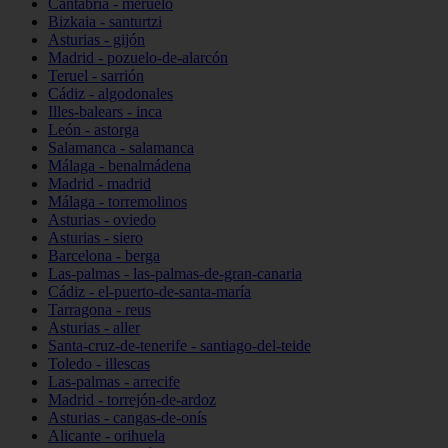
Cantabria - meruelo
Bizkaia - santurtzi
Asturias - gijón
Madrid - pozuelo-de-alarcón
Teruel - sarrión
Cádiz - algodonales
Illes-balears - inca
León - astorga
Salamanca - salamanca
Málaga - benalmádena
Madrid - madrid
Málaga - torremolinos
Asturias - oviedo
Asturias - siero
Barcelona - berga
Las-palmas - las-palmas-de-gran-canaria
Cádiz - el-puerto-de-santa-maría
Tarragona - reus
Asturias - aller
Santa-cruz-de-tenerife - santiago-del-teide
Toledo - illescas
Las-palmas - arrecife
Madrid - torrejón-de-ardoz
Asturias - cangas-de-onís
Alicante - orihuela