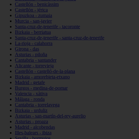
Castellón - benicàssim
Castellón - jérica
Gipuzkoa - zumaia
Murcia - san-javier
Santa-cruz-de-tenerife - tacoronte
Bizkaia - berriatua
Santa-cruz-de-tenerife - santa-cruz-de-tenerife
La-rioja - calahorra
Girona - das
Asturias - piloña
Cantabria - santander
Alicante - torrevieja
Castellón - castelló-de-la-plana
Bizkaia - amorebieta-etxano
Madrid - getafe
Burgos - medina-de-pomar
Valencia - xàtiva
Málaga - ronda
Cantabria - torrelavega
Bizkaia - urduliz
Asturias - san-martín-del-rey-aurelio
Asturias - proaza
Madrid - alcobendas
Illes-balears - ibiza
Sevilla - bormujos