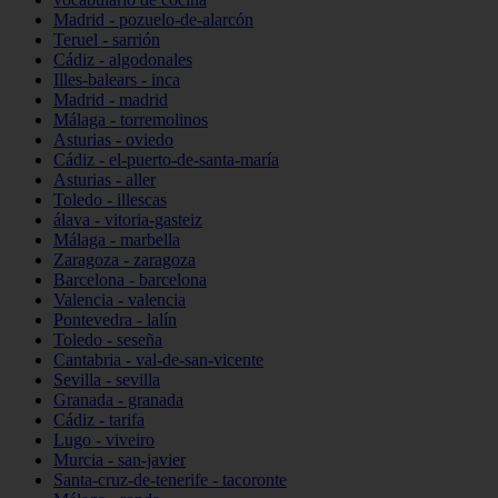
Madrid - pozuelo-de-alarcón
Teruel - sarrión
Cádiz - algodonales
Illes-balears - inca
Madrid - madrid
Málaga - torremolinos
Asturias - oviedo
Cádiz - el-puerto-de-santa-maría
Asturias - aller
Toledo - illescas
álava - vitoria-gasteiz
Málaga - marbella
Zaragoza - zaragoza
Barcelona - barcelona
Valencia - valencia
Pontevedra - lalín
Toledo - seseña
Cantabria - val-de-san-vicente
Sevilla - sevilla
Granada - granada
Cádiz - tarifa
Lugo - viveiro
Murcia - san-javier
Santa-cruz-de-tenerife - tacoronte