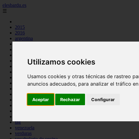
elesbardu.es
☰
2015
2016
argentina
arroz
aves
carnes
Utilizamos cookies
cocina casera
comidas
espana
Usamos cookies y otras técnicas de rastreo pa
huevos
mariscos
anuncios adecuados, para analizar el tráfico e
otros
pasta
Aceptar
Rechazar
Configurar
pescado
postres
producto
reposteria
tag
venezuela
verduras
vocabulario de cocina