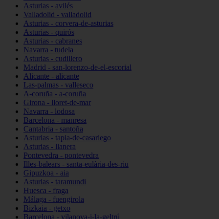
Asturias - avilés
Valladolid - valladolid
Asturias - corvera-de-asturias
Asturias - quirós
Asturias - cabranes
Navarra - tudela
Asturias - cudillero
Madrid - san-lorenzo-de-el-escorial
Alicante - alicante
Las-palmas - valleseco
A-coruña - a-coruña
Girona - lloret-de-mar
Navarra - lodosa
Barcelona - manresa
Cantabria - santoña
Asturias - tapia-de-casariego
Asturias - llanera
Pontevedra - pontevedra
Illes-balears - santa-eulària-des-riu
Gipuzkoa - aia
Asturias - taramundi
Huesca - fraga
Málaga - fuengirola
Bizkaia - getxo
Barcelona - vilanova-i-la-geltrú