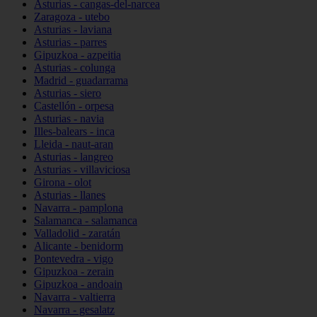
Asturias - cangas-del-narcea
Zaragoza - utebo
Asturias - laviana
Asturias - parres
Gipuzkoa - azpeitia
Asturias - colunga
Madrid - guadarrama
Asturias - siero
Castellón - orpesa
Asturias - navia
Illes-balears - inca
Lleida - naut-aran
Asturias - langreo
Asturias - villaviciosa
Girona - olot
Asturias - llanes
Navarra - pamplona
Salamanca - salamanca
Valladolid - zaratán
Alicante - benidorm
Pontevedra - vigo
Gipuzkoa - zerain
Gipuzkoa - andoain
Navarra - valtierra
Navarra - gesalatz