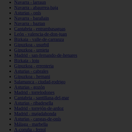
Navarra - larraun
Navarra - abaurrea-baja
Asturias - onís
Navarra - barañain
Navarra - baztan
Cantabria - entrambasaguas
León - valencia-de-don-juan
Bizkaia - valle-de-carranza
Gipuzkoa - usurbil
Gipuzkoa - urnieta
Madrid - san-fernando-de-henares
Bizkaia - loiu
Gipuzkoa - errenteria
Asturias - cabrales
Gipuzkoa - hernani
Salamanca - ciudad-rodrigo
Asturias - gozón
Madrid - torrelodones
Cantabria - santillana-del-mar
Asturias - ribadesella
Madrid - torrejón-de-ardoz
Madrid - majadahonda
Asturias - cangas-de-onís
Málaga - marbella
A-coruña - ferrol