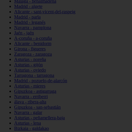
Málaga - benalmádena
Madrid - algete
Alicante - sant-vicent-del-raspeig
Madrid - parla
Madrid - leganés
Navarra - pamplona
Jaén - jaén
A-coruña - a-coruña
Alicante - benidorm
Girona - figueres
Zaragoza - zaragoza
Asturias - noreña
Asturias - gijón
Asturias - oviedo
Tarragona - tarragona
Madrid - pozuelo-de-alarcón
Asturias - mieres
Gipuzkoa - astigarraga
Navarra - erriberri
álava - ribera-alta
Gipuzkoa - san-sebastián
Navarra - galar
Asturias - peñamellera-baja
Asturias - lena
Bizkaia - galdakao