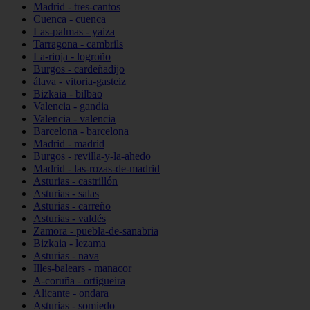
Madrid - tres-cantos
Cuenca - cuenca
Las-palmas - yaiza
Tarragona - cambrils
La-rioja - logroño
Burgos - cardeñadijo
álava - vitoria-gasteiz
Bizkaia - bilbao
Valencia - gandia
Valencia - valencia
Barcelona - barcelona
Madrid - madrid
Burgos - revilla-y-la-ahedo
Madrid - las-rozas-de-madrid
Asturias - castrillón
Asturias - salas
Asturias - carreño
Asturias - valdés
Zamora - puebla-de-sanabria
Bizkaia - lezama
Asturias - nava
Illes-balears - manacor
A-coruña - ortigueira
Alicante - ondara
Asturias - somiedo