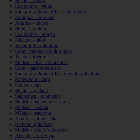
Málaga - ronda
Las-palmas - yaiza
Santa-cruz-de-tenerife - santa-úrsula
Zaragoza - la-muela
Asturias - mieres
Melilla - melilla
Las-palmas - mogán
Alicante - alcoi
Valladolid - valladolid
León - valencia-de-don-juan
Toledo - toledo
Madrid - alcalá-de-henares
León - garrafe-de-torío
Santa-cruz-de-tenerife - granadilla-de-abona
Pontevedra - vigo
Huelva - lepe
Málaga - málaga
Salamanca - salamanca
Madrid - pelayos-de-la-presa
Madrid - coslada
Málaga - estepona
Asturias - ribadesella
Bizkaia - galdakao
Madrid - torrejón-de-ardoz
Alicante - torrevieja