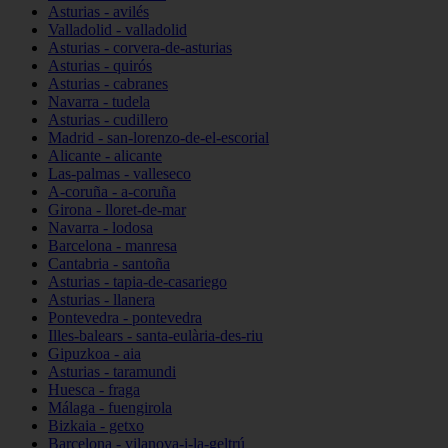
Asturias - avilés
Valladolid - valladolid
Asturias - corvera-de-asturias
Asturias - quirós
Asturias - cabranes
Navarra - tudela
Asturias - cudillero
Madrid - san-lorenzo-de-el-escorial
Alicante - alicante
Las-palmas - valleseco
A-coruña - a-coruña
Girona - lloret-de-mar
Navarra - lodosa
Barcelona - manresa
Cantabria - santoña
Asturias - tapia-de-casariego
Asturias - llanera
Pontevedra - pontevedra
Illes-balears - santa-eulària-des-riu
Gipuzkoa - aia
Asturias - taramundi
Huesca - fraga
Málaga - fuengirola
Bizkaia - getxo
Barcelona - vilanova-i-la-geltrú