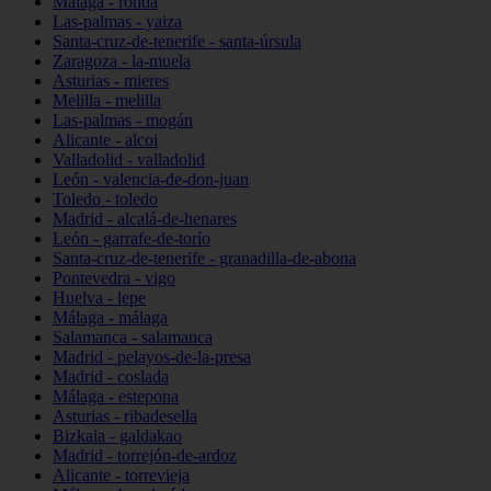
Málaga - ronda
Las-palmas - yaiza
Santa-cruz-de-tenerife - santa-úrsula
Zaragoza - la-muela
Asturias - mieres
Melilla - melilla
Las-palmas - mogán
Alicante - alcoi
Valladolid - valladolid
León - valencia-de-don-juan
Toledo - toledo
Madrid - alcalá-de-henares
León - garrafe-de-torío
Santa-cruz-de-tenerife - granadilla-de-abona
Pontevedra - vigo
Huelva - lepe
Málaga - málaga
Salamanca - salamanca
Madrid - pelayos-de-la-presa
Madrid - coslada
Málaga - estepona
Asturias - ribadesella
Bizkaia - galdakao
Madrid - torrejón-de-ardoz
Alicante - torrevieja