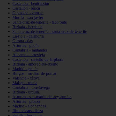
Castellón - benicàssim
Castellón - jérica
Gipuzkoa - zumaia
Murcia - san-javier
Santa-cruz-de-tenerife - tacoronte
Bizkaia - berriatua
Santa-cruz-de-tenerife - santa-cruz-de-tenerife
La-rioja - calahorra
Girona - das
Asturias - piloña
Cantabria - santander
Alicante - torrevieja
Castellón - castelló-de-la-plana
Bizkaia - amorebieta-etxano
Madrid - getafe
Burgos - medina-de-pomar
Valencia - xàtiva
Málaga - ronda
Cantabria - torrelavega
Bizkaia - urduliz
Asturias - san-martín-del-rey-aurelio
Asturias - proaza
Madrid - alcobendas
Illes-balears - ibiza
Sevilla - bormujos