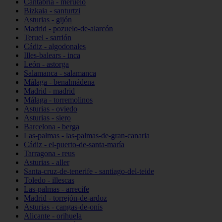
Cantabria - meruelo
Bizkaia - santurtzi
Asturias - gijón
Madrid - pozuelo-de-alarcón
Teruel - sarrión
Cádiz - algodonales
Illes-balears - inca
León - astorga
Salamanca - salamanca
Málaga - benalmádena
Madrid - madrid
Málaga - torremolinos
Asturias - oviedo
Asturias - siero
Barcelona - berga
Las-palmas - las-palmas-de-gran-canaria
Cádiz - el-puerto-de-santa-maría
Tarragona - reus
Asturias - aller
Santa-cruz-de-tenerife - santiago-del-teide
Toledo - illescas
Las-palmas - arrecife
Madrid - torrejón-de-ardoz
Asturias - cangas-de-onís
Alicante - orihuela