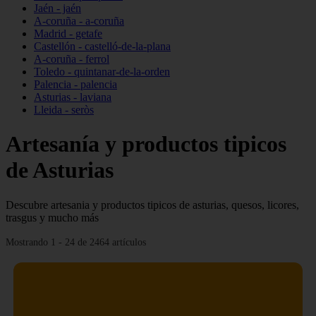
Jaén - jaén
A-coruña - a-coruña
Madrid - getafe
Castellón - castelló-de-la-plana
A-coruña - ferrol
Toledo - quintanar-de-la-orden
Palencia - palencia
Asturias - laviana
Lleida - seròs
Artesanía y productos tipicos
de Asturias
Descubre artesania y productos tipicos de asturias, quesos, licores,
trasgus y mucho más
Mostrando 1 - 24 de 2464 artículos