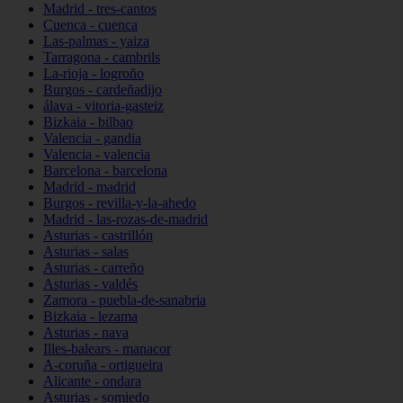
Madrid - tres-cantos
Cuenca - cuenca
Las-palmas - yaiza
Tarragona - cambrils
La-rioja - logroño
Burgos - cardeñadijo
álava - vitoria-gasteiz
Bizkaia - bilbao
Valencia - gandia
Valencia - valencia
Barcelona - barcelona
Madrid - madrid
Burgos - revilla-y-la-ahedo
Madrid - las-rozas-de-madrid
Asturias - castrillón
Asturias - salas
Asturias - carreño
Asturias - valdés
Zamora - puebla-de-sanabria
Bizkaia - lezama
Asturias - nava
Illes-balears - manacor
A-coruña - ortigueira
Alicante - ondara
Asturias - somiedo