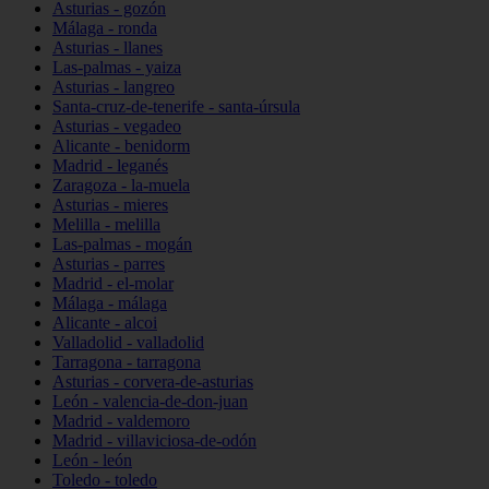
Asturias - gozón
Málaga - ronda
Asturias - llanes
Las-palmas - yaiza
Asturias - langreo
Santa-cruz-de-tenerife - santa-úrsula
Asturias - vegadeo
Alicante - benidorm
Madrid - leganés
Zaragoza - la-muela
Asturias - mieres
Melilla - melilla
Las-palmas - mogán
Asturias - parres
Madrid - el-molar
Málaga - málaga
Alicante - alcoi
Valladolid - valladolid
Tarragona - tarragona
Asturias - corvera-de-asturias
León - valencia-de-don-juan
Madrid - valdemoro
Madrid - villaviciosa-de-odón
León - león
Toledo - toledo