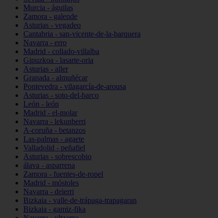
Murcia - águilas
Zamora - galende
Asturias - vegadeo
Cantabria - san-vicente-de-la-barquera
Navarra - erro
Madrid - collado-villalba
Gipuzkoa - lasarte-oria
Asturias - aller
Granada - almuñécar
Pontevedra - vilagarcía-de-arousa
Asturias - soto-del-barco
León - león
Madrid - el-molar
Navarra - lekunberri
A-coruña - betanzos
Las-palmas - agaete
Valladolid - peñafiel
Asturias - sobrescobio
álava - asparrena
Zamora - fuentes-de-ropel
Madrid - móstoles
Navarra - deierri
Bizkaia - valle-de-trápaga-trapagaran
Bizkaia - gamiz-fika
Navarra - ultzama