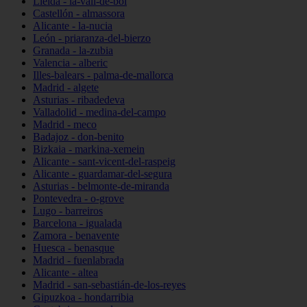
Lleida - la-vall-de-boí
Castellón - almassora
Alicante - la-nucia
León - priaranza-del-bierzo
Granada - la-zubia
Valencia - alberic
Illes-balears - palma-de-mallorca
Madrid - algete
Asturias - ribadedeva
Valladolid - medina-del-campo
Madrid - meco
Badajoz - don-benito
Bizkaia - markina-xemein
Alicante - sant-vicent-del-raspeig
Alicante - guardamar-del-segura
Asturias - belmonte-de-miranda
Pontevedra - o-grove
Lugo - barreiros
Barcelona - igualada
Zamora - benavente
Huesca - benasque
Madrid - fuenlabrada
Alicante - altea
Madrid - san-sebastián-de-los-reyes
Gipuzkoa - hondarribia