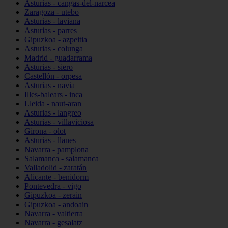
Asturias - cangas-del-narcea
Zaragoza - utebo
Asturias - laviana
Asturias - parres
Gipuzkoa - azpeitia
Asturias - colunga
Madrid - guadarrama
Asturias - siero
Castellón - orpesa
Asturias - navia
Illes-balears - inca
Lleida - naut-aran
Asturias - langreo
Asturias - villaviciosa
Girona - olot
Asturias - llanes
Navarra - pamplona
Salamanca - salamanca
Valladolid - zaratán
Alicante - benidorm
Pontevedra - vigo
Gipuzkoa - zerain
Gipuzkoa - andoain
Navarra - valtierra
Navarra - gesalatz