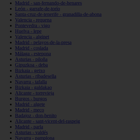
Madrid - san-fernando-de-henares
León - garrafe-de-torío
Santa-cruz-de-tenerife - granadilla-de-abona
Valencia - requena
Pontevedra - vigo
Huelva - lepe
Valencia - alginet
Madrid - pelayos-de-la-presa
Madrid - coslada
Málaga - estepona
Asturias - piloña
Gipuzkoa - deba
Bizkaia - getxo
Asturias - ribadesella
Navarra - tafalla
Bizkaia - galdakao
Alicante - torrevieja
Burgos - burgos
Madrid - algete
Madrid - meco
Badajoz - don-benito
Alicante - sant-vicent-del-raspeig
Madrid - parla
Asturias - valdés
Navarra - pamplona