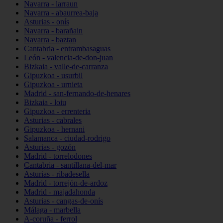
Navarra - larraun
Navarra - abaurrea-baja
Asturias - onís
Navarra - barañain
Navarra - baztan
Cantabria - entrambasaguas
León - valencia-de-don-juan
Bizkaia - valle-de-carranza
Gipuzkoa - usurbil
Gipuzkoa - urnieta
Madrid - san-fernando-de-henares
Bizkaia - loiu
Gipuzkoa - errenteria
Asturias - cabrales
Gipuzkoa - hernani
Salamanca - ciudad-rodrigo
Asturias - gozón
Madrid - torrelodones
Cantabria - santillana-del-mar
Asturias - ribadesella
Madrid - torrejón-de-ardoz
Madrid - majadahonda
Asturias - cangas-de-onís
Málaga - marbella
A-coruña - ferrol