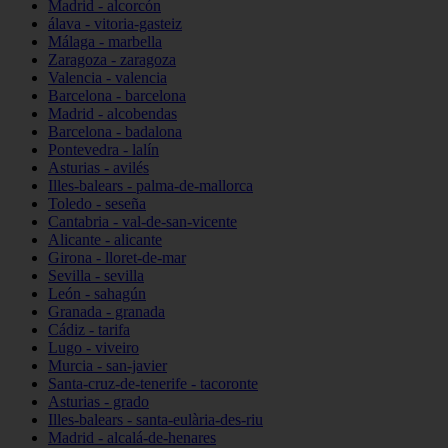
Madrid - alcorcón
álava - vitoria-gasteiz
Málaga - marbella
Zaragoza - zaragoza
Valencia - valencia
Barcelona - barcelona
Madrid - alcobendas
Barcelona - badalona
Pontevedra - lalín
Asturias - avilés
Illes-balears - palma-de-mallorca
Toledo - seseña
Cantabria - val-de-san-vicente
Alicante - alicante
Girona - lloret-de-mar
Sevilla - sevilla
León - sahagún
Granada - granada
Cádiz - tarifa
Lugo - viveiro
Murcia - san-javier
Santa-cruz-de-tenerife - tacoronte
Asturias - grado
Illes-balears - santa-eulària-des-riu
Madrid - alcalá-de-henares