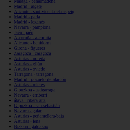
Málaga - benalmádena
Madrid - algete
Alicante - sant-vicent-del-raspeig
Madrid - parla
Madrid - leganés
Navarra - pamplona
Jaén - jaén
A-coruña - a-coruña
Alicante - benidorm
Girona - figueres
Zaragoza - zaragoza
Asturias - noreña
Asturias - gijón
Asturias - oviedo
Tarragona - tarragona
Madrid - pozuelo-de-alarcón
Asturias - mieres
Gipuzkoa - astigarraga
Navarra - erriberri
álava - ribera-alta
Gipuzkoa - san-sebastián
Navarra - galar
Asturias - peñamellera-baja
Asturias - lena
Bizkaia - galdakao