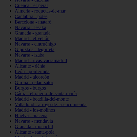
Cuenca - el-peral
Almería - roquetas-de-mar
Cantabria - potes
Barcelona - mataró
Navarra - lesaka
Granada - granada
Madrid - el-vellón
Navarra - cintruénigo
Gipuzkoa - legorreta
Navarra - izaba
Madrid - rivas-vaciamadrid
Alicante - dénia
León - ponferrada
Madrid - alcorcón
Girona - palau-sator
Burgos - burgos
Cádiz - el-puerto-de-santa-maría
Madrid - boadilla-del-monte
Valladolid - arroyo-de-la-encomienda
Madrid - los-molinos
Huelva - aracena
Navarra - mendavia
Granada - monachil
Alicante - santa-pola