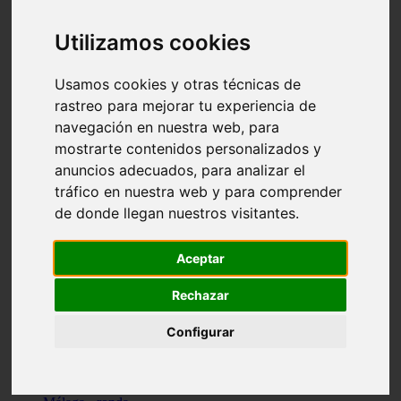
Madrid - pozuelo-de-alarcón
Teruel - sarrión
Utilizamos cookies
Cádiz - algodonales
Illes-balears - inca
Madrid - madrid
Usamos cookies y otras técnicas de
Málaga - torremolinos
rastreo para mejorar tu experiencia de
Asturias - oviedo
navegación en nuestra web, para
Cádiz - el-puerto-de-santa-maría
Asturias - aller
mostrarte contenidos personalizados y
Toledo - illescas
anuncios adecuados, para analizar el
álava - vitoria-gasteiz
tráfico en nuestra web y para comprender
Málaga - marbella
Zaragoza - zaragoza
de donde llegan nuestros visitantes.
Barcelona - barcelona
Valencia - valencia
Pontevedra - lalín
Aceptar
Toledo - seseña
Cantabria - val-de-san-vicente
Rechazar
Sevilla - sevilla
Granada - granada
Configurar
Cádiz - tarifa
Lugo - viveiro
Murcia - san-javier
Santa-cruz-de-tenerife - tacoronte