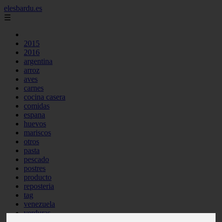
elesbardu.es
☰
2015
2016
argentina
arroz
aves
carnes
cocina casera
comidas
espana
huevos
mariscos
otros
pasta
pescado
postres
producto
reposteria
tag
venezuela
verduras
vocabulario de cocina