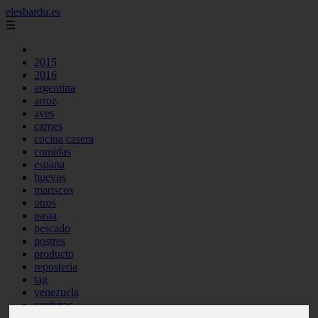
elesbardu.es
☰
2015
2016
argentina
arroz
aves
carnes
cocina casera
comidas
espana
huevos
mariscos
otros
pasta
pescado
postres
producto
reposteria
tag
venezuela
verduras
vocabulario de cocina