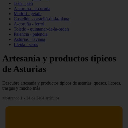
Jaén - jaén
A-coruña - a-coruña
Madrid - getafe
Castellón - castelló-de-la-plana
A-coruña - ferrol
Toledo - quintanar-de-la-orden
Palencia - palencia
Asturias - laviana
Lleida - seròs
Artesanía y productos tipicos
de Asturias
Descubre artesania y productos tipicos de asturias, quesos, licores,
trasgus y mucho más
Mostrando 1 - 24 de 2464 artículos