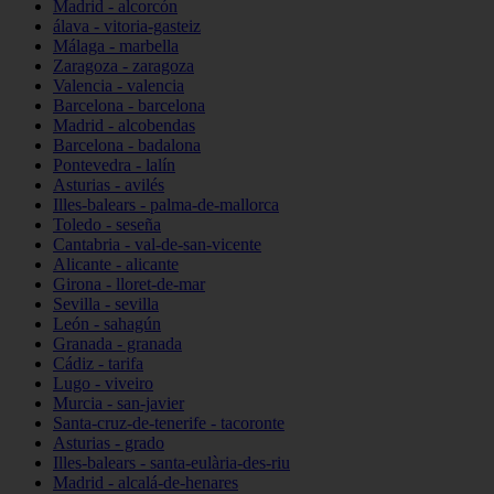
Madrid - alcorcón
álava - vitoria-gasteiz
Málaga - marbella
Zaragoza - zaragoza
Valencia - valencia
Barcelona - barcelona
Madrid - alcobendas
Barcelona - badalona
Pontevedra - lalín
Asturias - avilés
Illes-balears - palma-de-mallorca
Toledo - seseña
Cantabria - val-de-san-vicente
Alicante - alicante
Girona - lloret-de-mar
Sevilla - sevilla
León - sahagún
Granada - granada
Cádiz - tarifa
Lugo - viveiro
Murcia - san-javier
Santa-cruz-de-tenerife - tacoronte
Asturias - grado
Illes-balears - santa-eulària-des-riu
Madrid - alcalá-de-henares