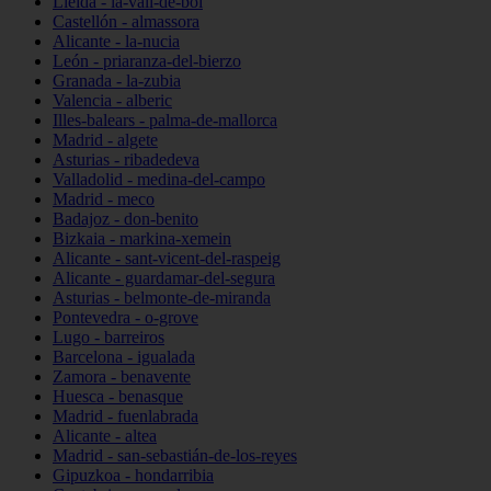
Lleida - la-vall-de-boí
Castellón - almassora
Alicante - la-nucia
León - priaranza-del-bierzo
Granada - la-zubia
Valencia - alberic
Illes-balears - palma-de-mallorca
Madrid - algete
Asturias - ribadedeva
Valladolid - medina-del-campo
Madrid - meco
Badajoz - don-benito
Bizkaia - markina-xemein
Alicante - sant-vicent-del-raspeig
Alicante - guardamar-del-segura
Asturias - belmonte-de-miranda
Pontevedra - o-grove
Lugo - barreiros
Barcelona - igualada
Zamora - benavente
Huesca - benasque
Madrid - fuenlabrada
Alicante - altea
Madrid - san-sebastián-de-los-reyes
Gipuzkoa - hondarribia