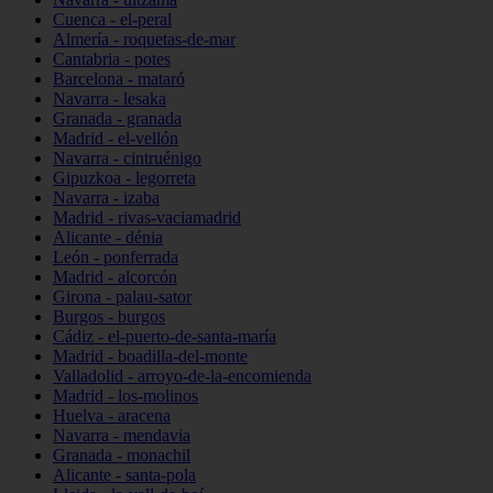
Cuenca - el-peral
Almería - roquetas-de-mar
Cantabria - potes
Barcelona - mataró
Navarra - lesaka
Granada - granada
Madrid - el-vellón
Navarra - cintruénigo
Gipuzkoa - legorreta
Navarra - izaba
Madrid - rivas-vaciamadrid
Alicante - dénia
León - ponferrada
Madrid - alcorcón
Girona - palau-sator
Burgos - burgos
Cádiz - el-puerto-de-santa-maría
Madrid - boadilla-del-monte
Valladolid - arroyo-de-la-encomienda
Madrid - los-molinos
Huelva - aracena
Navarra - mendavia
Granada - monachil
Alicante - santa-pola