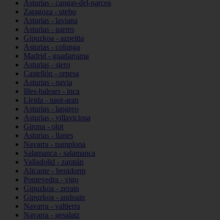
Asturias - cangas-del-narcea
Zaragoza - utebo
Asturias - laviana
Asturias - parres
Gipuzkoa - azpeitia
Asturias - colunga
Madrid - guadarrama
Asturias - siero
Castellón - orpesa
Asturias - navia
Illes-balears - inca
Lleida - naut-aran
Asturias - langreo
Asturias - villaviciosa
Girona - olot
Asturias - llanes
Navarra - pamplona
Salamanca - salamanca
Valladolid - zaratán
Alicante - benidorm
Pontevedra - vigo
Gipuzkoa - zerain
Gipuzkoa - andoain
Navarra - valtierra
Navarra - gesalatz