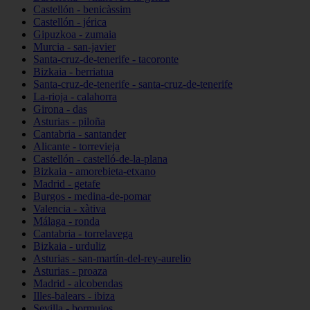
Castellón - benicàssim
Castellón - jérica
Gipuzkoa - zumaia
Murcia - san-javier
Santa-cruz-de-tenerife - tacoronte
Bizkaia - berriatua
Santa-cruz-de-tenerife - santa-cruz-de-tenerife
La-rioja - calahorra
Girona - das
Asturias - piloña
Cantabria - santander
Alicante - torrevieja
Castellón - castelló-de-la-plana
Bizkaia - amorebieta-etxano
Madrid - getafe
Burgos - medina-de-pomar
Valencia - xàtiva
Málaga - ronda
Cantabria - torrelavega
Bizkaia - urduliz
Asturias - san-martín-del-rey-aurelio
Asturias - proaza
Madrid - alcobendas
Illes-balears - ibiza
Sevilla - bormujos