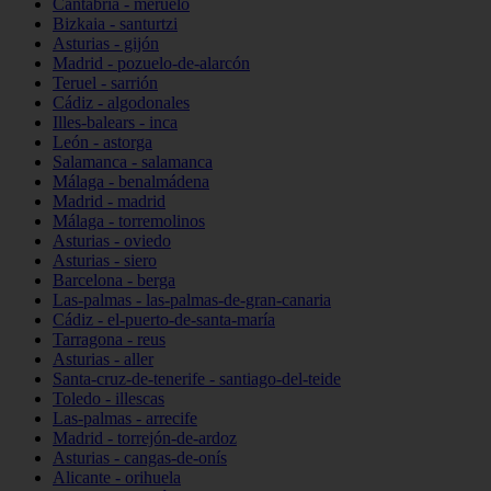
Cantabria - meruelo
Bizkaia - santurtzi
Asturias - gijón
Madrid - pozuelo-de-alarcón
Teruel - sarrión
Cádiz - algodonales
Illes-balears - inca
León - astorga
Salamanca - salamanca
Málaga - benalmádena
Madrid - madrid
Málaga - torremolinos
Asturias - oviedo
Asturias - siero
Barcelona - berga
Las-palmas - las-palmas-de-gran-canaria
Cádiz - el-puerto-de-santa-maría
Tarragona - reus
Asturias - aller
Santa-cruz-de-tenerife - santiago-del-teide
Toledo - illescas
Las-palmas - arrecife
Madrid - torrejón-de-ardoz
Asturias - cangas-de-onís
Alicante - orihuela