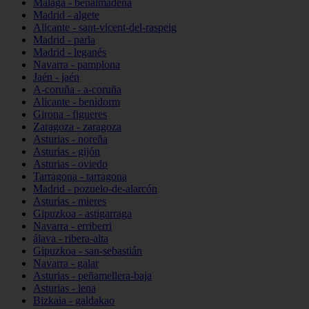
Málaga - benalmádena
Madrid - algete
Alicante - sant-vicent-del-raspeig
Madrid - parla
Madrid - leganés
Navarra - pamplona
Jaén - jaén
A-coruña - a-coruña
Alicante - benidorm
Girona - figueres
Zaragoza - zaragoza
Asturias - noreña
Asturias - gijón
Asturias - oviedo
Tarragona - tarragona
Madrid - pozuelo-de-alarcón
Asturias - mieres
Gipuzkoa - astigarraga
Navarra - erriberri
álava - ribera-alta
Gipuzkoa - san-sebastián
Navarra - galar
Asturias - peñamellera-baja
Asturias - lena
Bizkaia - galdakao