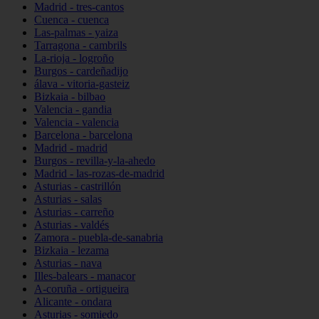
Madrid - tres-cantos
Cuenca - cuenca
Las-palmas - yaiza
Tarragona - cambrils
La-rioja - logroño
Burgos - cardeñadijo
álava - vitoria-gasteiz
Bizkaia - bilbao
Valencia - gandia
Valencia - valencia
Barcelona - barcelona
Madrid - madrid
Burgos - revilla-y-la-ahedo
Madrid - las-rozas-de-madrid
Asturias - castrillón
Asturias - salas
Asturias - carreño
Asturias - valdés
Zamora - puebla-de-sanabria
Bizkaia - lezama
Asturias - nava
Illes-balears - manacor
A-coruña - ortigueira
Alicante - ondara
Asturias - somiedo