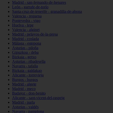
Madrid - san-fernando-de-henares
León - garrafe-de-torío
Santa-cruz-de-tenerife - granadilla-de-abona
Valencia - requena
Pontevedra - vigo
Huelva - lepe
Valencia - alginet
Madrid - pelayos-de-la-presa
Madrid - coslada
Málaga - estepona
Asturias - piloña
Gipuzkoa - deba
Bizkaia - getxo
Asturias - ribadesella
Navarra - tafalla
Bizkaia - galdakao
Alicante - torrevieja
Burgos - burgos
Madrid - algete
Madrid - meco
Badajoz - don-benito
Alicante - sant-vicent-del-raspeig
Madrid - parla
Asturias - valdés
Navarra - pamplona