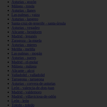
Asturias - gozón
Málaga - ronda
Asturias - llanes
Las-palmas - yaiza
Asturias - langreo
Santa-cruz-de-tenerife - santa-úrsula
Asturias - vegadeo
Alicante - benidorm
Madrid - leganés
Zaragoza - la-muela
Asturias - mieres
Melilla - melilla
Las-palmas - mogán
Asturias - parres
Madrid - el-molar
Málaga - málaga
Alicante - alcoi
Valladolid - valladolid
Tarragona - tarragona
Asturias - corvera-de-asturias
León - valencia-de-don-juan
Madrid - valdemoro
Madrid - villaviciosa-de-odón
León - león
Toledo - toledo