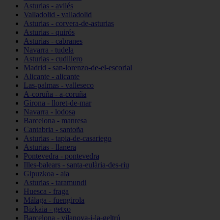
Asturias - avilés
Valladolid - valladolid
Asturias - corvera-de-asturias
Asturias - quirós
Asturias - cabranes
Navarra - tudela
Asturias - cudillero
Madrid - san-lorenzo-de-el-escorial
Alicante - alicante
Las-palmas - valleseco
A-coruña - a-coruña
Girona - lloret-de-mar
Navarra - lodosa
Barcelona - manresa
Cantabria - santoña
Asturias - tapia-de-casariego
Asturias - llanera
Pontevedra - pontevedra
Illes-balears - santa-eulària-des-riu
Gipuzkoa - aia
Asturias - taramundi
Huesca - fraga
Málaga - fuengirola
Bizkaia - getxo
Barcelona - vilanova-i-la-geltrú