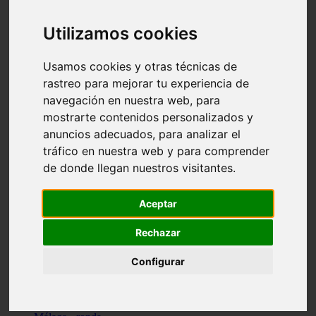
Madrid - pozuelo-de-alarcón
Teruel - sarrión
Utilizamos cookies
Cádiz - algodonales
Illes-balears - inca
Madrid - madrid
Usamos cookies y otras técnicas de
Málaga - torremolinos
rastreo para mejorar tu experiencia de
Asturias - oviedo
navegación en nuestra web, para
Cádiz - el-puerto-de-santa-maría
Asturias - aller
mostrarte contenidos personalizados y
Toledo - illescas
anuncios adecuados, para analizar el
álava - vitoria-gasteiz
tráfico en nuestra web y para comprender
Málaga - marbella
Zaragoza - zaragoza
de donde llegan nuestros visitantes.
Barcelona - barcelona
Valencia - valencia
Pontevedra - lalín
Aceptar
Toledo - seseña
Cantabria - val-de-san-vicente
Rechazar
Sevilla - sevilla
Granada - granada
Configurar
Cádiz - tarifa
Lugo - viveiro
Murcia - san-javier
Santa-cruz-de-tenerife - tacoronte