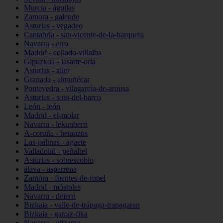
Murcia - águilas
Zamora - galende
Asturias - vegadeo
Cantabria - san-vicente-de-la-barquera
Navarra - erro
Madrid - collado-villalba
Gipuzkoa - lasarte-oria
Asturias - aller
Granada - almuñécar
Pontevedra - vilagarcía-de-arousa
Asturias - soto-del-barco
León - león
Madrid - el-molar
Navarra - lekunberri
A-coruña - betanzos
Las-palmas - agaete
Valladolid - peñafiel
Asturias - sobrescobio
álava - asparrena
Zamora - fuentes-de-ropel
Madrid - móstoles
Navarra - deierri
Bizkaia - valle-de-trápaga-trapagaran
Bizkaia - gamiz-fika
Navarra - ultzama