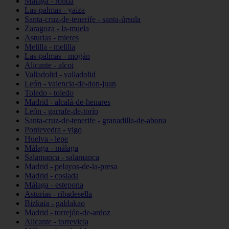
Málaga - ronda
Las-palmas - yaiza
Santa-cruz-de-tenerife - santa-úrsula
Zaragoza - la-muela
Asturias - mieres
Melilla - melilla
Las-palmas - mogán
Alicante - alcoi
Valladolid - valladolid
León - valencia-de-don-juan
Toledo - toledo
Madrid - alcalá-de-henares
León - garrafe-de-torío
Santa-cruz-de-tenerife - granadilla-de-abona
Pontevedra - vigo
Huelva - lepe
Málaga - málaga
Salamanca - salamanca
Madrid - pelayos-de-la-presa
Madrid - coslada
Málaga - estepona
Asturias - ribadesella
Bizkaia - galdakao
Madrid - torrejón-de-ardoz
Alicante - torrevieja