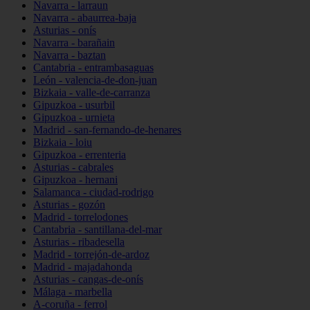
Navarra - larraun
Navarra - abaurrea-baja
Asturias - onís
Navarra - barañain
Navarra - baztan
Cantabria - entrambasaguas
León - valencia-de-don-juan
Bizkaia - valle-de-carranza
Gipuzkoa - usurbil
Gipuzkoa - urnieta
Madrid - san-fernando-de-henares
Bizkaia - loiu
Gipuzkoa - errenteria
Asturias - cabrales
Gipuzkoa - hernani
Salamanca - ciudad-rodrigo
Asturias - gozón
Madrid - torrelodones
Cantabria - santillana-del-mar
Asturias - ribadesella
Madrid - torrejón-de-ardoz
Madrid - majadahonda
Asturias - cangas-de-onís
Málaga - marbella
A-coruña - ferrol