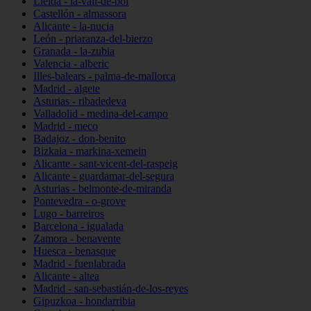
Lleida - la-vall-de-boí
Castellón - almassora
Alicante - la-nucia
León - priaranza-del-bierzo
Granada - la-zubia
Valencia - alberic
Illes-balears - palma-de-mallorca
Madrid - algete
Asturias - ribadedeva
Valladolid - medina-del-campo
Madrid - meco
Badajoz - don-benito
Bizkaia - markina-xemein
Alicante - sant-vicent-del-raspeig
Alicante - guardamar-del-segura
Asturias - belmonte-de-miranda
Pontevedra - o-grove
Lugo - barreiros
Barcelona - igualada
Zamora - benavente
Huesca - benasque
Madrid - fuenlabrada
Alicante - altea
Madrid - san-sebastián-de-los-reyes
Gipuzkoa - hondarribia