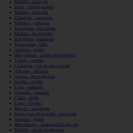
Madrid - alcorcón
álava - vitoria-gasteiz
Málaga - marbella
Zaragoza - zaragoza
Valencia - valencia
Barcelona - barcelona
Madrid - alcobendas
Barcelona - badalona
Pontevedra - lalín
Asturias - avilés
Illes-balears - palma-de-mallorca
Toledo - seseña
Cantabria - val-de-san-vicente
Alicante - alicante
Girona - lloret-de-mar
Sevilla - sevilla
León - sahagún
Granada - granada
Cádiz - tarifa
Lugo - viveiro
Murcia - san-javier
Santa-cruz-de-tenerife - tacoronte
Asturias - grado
Illes-balears - santa-eulària-des-riu
Madrid - alcalá-de-henares