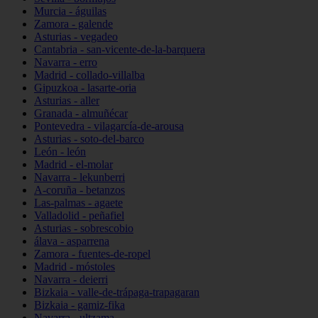
Murcia - águilas
Zamora - galende
Asturias - vegadeo
Cantabria - san-vicente-de-la-barquera
Navarra - erro
Madrid - collado-villalba
Gipuzkoa - lasarte-oria
Asturias - aller
Granada - almuñécar
Pontevedra - vilagarcía-de-arousa
Asturias - soto-del-barco
León - león
Madrid - el-molar
Navarra - lekunberri
A-coruña - betanzos
Las-palmas - agaete
Valladolid - peñafiel
Asturias - sobrescobio
álava - asparrena
Zamora - fuentes-de-ropel
Madrid - móstoles
Navarra - deierri
Bizkaia - valle-de-trápaga-trapagaran
Bizkaia - gamiz-fika
Navarra - ultzama