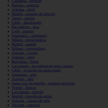
Cantabria - meruelo
Bizkaia - santurtzi
Asturias - gijón
Madrid - pozuelo-de-alarcón
Teruel - sarrión
Cádiz - algodonales
Illes-balears - inca
León - astorga
Salamanca - salamanca
Málaga - benalmádena
Madrid - madrid
Málaga - torremolinos
Asturias - oviedo
Asturias - siero
Barcelona - berga
Las-palmas - las-palmas-de-gran-canaria
Cádiz - el-puerto-de-santa-maría
Tarragona - reus
Asturias - aller
Santa-cruz-de-tenerife - santiago-del-teide
Toledo - illescas
Las-palmas - arrecife
Madrid - torrejón-de-ardoz
Asturias - cangas-de-onís
Alicante - orihuela