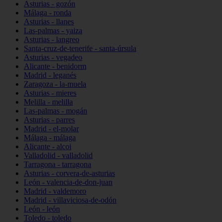
Asturias - gozón
Málaga - ronda
Asturias - llanes
Las-palmas - yaiza
Asturias - langreo
Santa-cruz-de-tenerife - santa-úrsula
Asturias - vegadeo
Alicante - benidorm
Madrid - leganés
Zaragoza - la-muela
Asturias - mieres
Melilla - melilla
Las-palmas - mogán
Asturias - parres
Madrid - el-molar
Málaga - málaga
Alicante - alcoi
Valladolid - valladolid
Tarragona - tarragona
Asturias - corvera-de-asturias
León - valencia-de-don-juan
Madrid - valdemoro
Madrid - villaviciosa-de-odón
León - león
Toledo - toledo