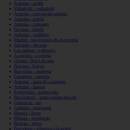
Asturias - avilés
Valladolid - valladolid
Asturias - corvera-de-asturias
Asturias - quirós
Asturias - cabranes
Navarra - tudela
Asturias - cudillero
Madrid - san-lorenzo-de-el-escorial
Alicante - alicante
Las-palmas - valleseco
A-coruña - a-coruña
Girona - lloret-de-mar
Navarra - lodosa
Barcelona - manresa
Cantabria - santoña
Asturias - tapia-de-casariego
Asturias - llanera
Pontevedra - pontevedra
Illes-balears - santa-eulària-des-riu
Gipuzkoa - aia
Asturias - taramundi
Huesca - fraga
Málaga - fuengirola
Bizkaia - getxo
Barcelona - vilanova-i-la-geltrú