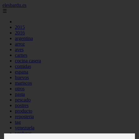
elesbardu.es
☰
2015
2016
argentina
arroz
aves
carnes
cocina casera
comidas
espana
huevos
mariscos
otros
pasta
pescado
postres
producto
reposteria
tag
venezuela
verduras
vocabulario de cocina