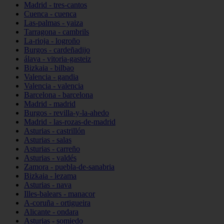
Madrid - tres-cantos
Cuenca - cuenca
Las-palmas - yaiza
Tarragona - cambrils
La-rioja - logroño
Burgos - cardeñadijo
álava - vitoria-gasteiz
Bizkaia - bilbao
Valencia - gandia
Valencia - valencia
Barcelona - barcelona
Madrid - madrid
Burgos - revilla-y-la-ahedo
Madrid - las-rozas-de-madrid
Asturias - castrillón
Asturias - salas
Asturias - carreño
Asturias - valdés
Zamora - puebla-de-sanabria
Bizkaia - lezama
Asturias - nava
Illes-balears - manacor
A-coruña - ortigueira
Alicante - ondara
Asturias - somiedo