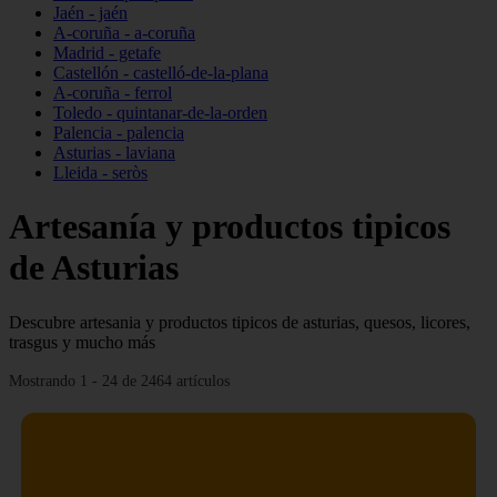
Jaén - jaén
A-coruña - a-coruña
Madrid - getafe
Castellón - castelló-de-la-plana
A-coruña - ferrol
Toledo - quintanar-de-la-orden
Palencia - palencia
Asturias - laviana
Lleida - seròs
Artesanía y productos tipicos
de Asturias
Descubre artesania y productos tipicos de asturias, quesos, licores,
trasgus y mucho más
Mostrando 1 - 24 de 2464 artículos