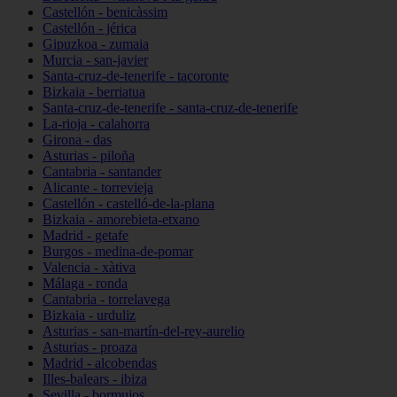
Castellón - benicàssim
Castellón - jérica
Gipuzkoa - zumaia
Murcia - san-javier
Santa-cruz-de-tenerife - tacoronte
Bizkaia - berriatua
Santa-cruz-de-tenerife - santa-cruz-de-tenerife
La-rioja - calahorra
Girona - das
Asturias - piloña
Cantabria - santander
Alicante - torrevieja
Castellón - castelló-de-la-plana
Bizkaia - amorebieta-etxano
Madrid - getafe
Burgos - medina-de-pomar
Valencia - xàtiva
Málaga - ronda
Cantabria - torrelavega
Bizkaia - urduliz
Asturias - san-martín-del-rey-aurelio
Asturias - proaza
Madrid - alcobendas
Illes-balears - ibiza
Sevilla - bormujos