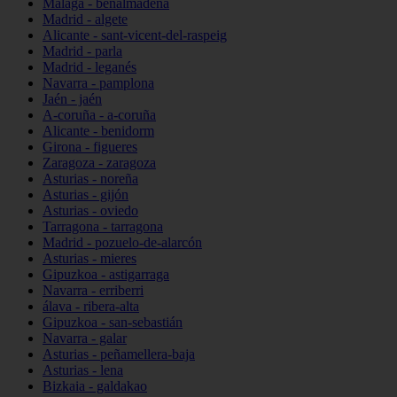
Málaga - benalmádena
Madrid - algete
Alicante - sant-vicent-del-raspeig
Madrid - parla
Madrid - leganés
Navarra - pamplona
Jaén - jaén
A-coruña - a-coruña
Alicante - benidorm
Girona - figueres
Zaragoza - zaragoza
Asturias - noreña
Asturias - gijón
Asturias - oviedo
Tarragona - tarragona
Madrid - pozuelo-de-alarcón
Asturias - mieres
Gipuzkoa - astigarraga
Navarra - erriberri
álava - ribera-alta
Gipuzkoa - san-sebastián
Navarra - galar
Asturias - peñamellera-baja
Asturias - lena
Bizkaia - galdakao