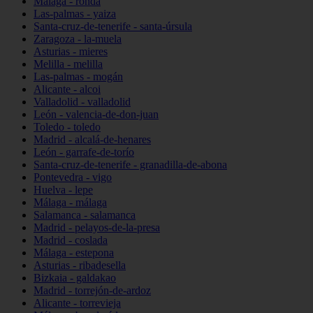
Málaga - ronda
Las-palmas - yaiza
Santa-cruz-de-tenerife - santa-úrsula
Zaragoza - la-muela
Asturias - mieres
Melilla - melilla
Las-palmas - mogán
Alicante - alcoi
Valladolid - valladolid
León - valencia-de-don-juan
Toledo - toledo
Madrid - alcalá-de-henares
León - garrafe-de-torío
Santa-cruz-de-tenerife - granadilla-de-abona
Pontevedra - vigo
Huelva - lepe
Málaga - málaga
Salamanca - salamanca
Madrid - pelayos-de-la-presa
Madrid - coslada
Málaga - estepona
Asturias - ribadesella
Bizkaia - galdakao
Madrid - torrejón-de-ardoz
Alicante - torrevieja