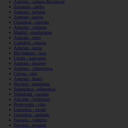
Asturias - cangas-del-narcea
Zaragoza - utebo
Asturias - laviana
Asturias - parres
Gipuzkoa - azpeitia
Asturias - colunga
Madrid - guadarrama
Asturias - siero
Castellón - orpesa
Asturias - navia
Illes-balears - inca
Lleida - naut-aran
Asturias - langreo
Asturias - villaviciosa
Girona - olot
Asturias - llanes
Navarra - pamplona
Salamanca - salamanca
Valladolid - zaratán
Alicante - benidorm
Pontevedra - vigo
Gipuzkoa - zerain
Gipuzkoa - andoain
Navarra - valtierra
Navarra - gesalatz