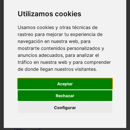
Madrid - pozuelo-de-alarcón
Teruel - sarrión
Utilizamos cookies
Cádiz - algodonales
Illes-balears - inca
Madrid - madrid
Usamos cookies y otras técnicas de
Málaga - torremolinos
rastreo para mejorar tu experiencia de
Asturias - oviedo
navegación en nuestra web, para
Cádiz - el-puerto-de-santa-maría
Asturias - aller
mostrarte contenidos personalizados y
Toledo - illescas
anuncios adecuados, para analizar el
álava - vitoria-gasteiz
tráfico en nuestra web y para comprender
Málaga - marbella
Zaragoza - zaragoza
de donde llegan nuestros visitantes.
Barcelona - barcelona
Valencia - valencia
Pontevedra - lalín
Aceptar
Toledo - seseña
Cantabria - val-de-san-vicente
Rechazar
Sevilla - sevilla
Granada - granada
Configurar
Cádiz - tarifa
Lugo - viveiro
Murcia - san-javier
Santa-cruz-de-tenerife - tacoronte