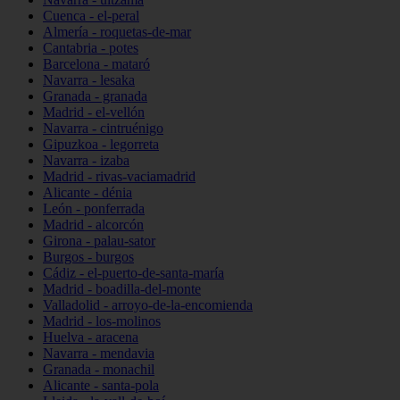
Cuenca - el-peral
Almería - roquetas-de-mar
Cantabria - potes
Barcelona - mataró
Navarra - lesaka
Granada - granada
Madrid - el-vellón
Navarra - cintruénigo
Gipuzkoa - legorreta
Navarra - izaba
Madrid - rivas-vaciamadrid
Alicante - dénia
León - ponferrada
Madrid - alcorcón
Girona - palau-sator
Burgos - burgos
Cádiz - el-puerto-de-santa-maría
Madrid - boadilla-del-monte
Valladolid - arroyo-de-la-encomienda
Madrid - los-molinos
Huelva - aracena
Navarra - mendavia
Granada - monachil
Alicante - santa-pola