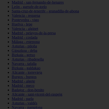
Madrid - san-fernando-de-henares
León - garrafe-de-torío
Santa-cruz-de-tenerife - granadilla-de-abona
Valencia - requena
Pontevedra - vigo
Huelva - lepe
Valencia - alginet
Madrid - pelayos-de-la-presa
Madrid - coslada
Málaga - estepona
Asturias - piloña
Gipuzkoa - deba
Bizkaia - getxo
Asturias - ribadesella
Navarra - tafalla
Bizkaia - galdakao
Alicante - torrevieja
Burgos - burgos
Madrid - algete
Madrid - meco
Badajoz - don-benito
Alicante - sant-vicent-del-raspeig
Madrid - parla
Asturias - valdés
Navarra - pamplona