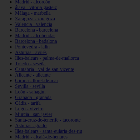
Madrid - alcorcón
álava - vitoria-gasteiz
Málaga - marbella
Zaragoza - zaragoza
Valencia - valencia
Barcelona - barcelona
Madrid - alcobendas
Barcelona - badalona
Pontevedra - lalín
Asturias - avilés
Illes-balears - palma-de-mallorca
Toledo - seseña
Cantabria - val-de-san-vicente
Alicante - alicante
Girona - lloret-de-mar
Sevilla - sevilla
León - sahagún
Granada - granada
Cádiz - tarifa
Lugo - viveiro
Murcia - san-javier
Santa-cruz-de-tenerife - tacoronte
Asturias - grado
Illes-balears - santa-eulària-des-riu
Madrid - alcalá-de-henares