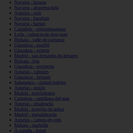
Navarra - larraun
Navarra - abaurrea-baja
Asturias - onís
Navarra - barañain
Navarra - baztan
Cantabria - entrambasaguas
León - valencia-de-don-juan
Bizkaia - valle-de-carranza
Gipuzkoa - usurbil
Gipuzkoa - urnieta
Madrid - san-fernando-de-henares
Bizkaia - loiu
Gipuzkoa - errenteria
Asturias - cabrales
Gipuzkoa - hernani
Salamanca - ciudad-rodrigo
Asturias - gozón
Madrid - torrelodones
Cantabria - santillana-del-mar
Asturias - ribadesella
Madrid - torrejón-de-ardoz
Madrid - majadahonda
Asturias - cangas-de-onís
Málaga - marbella
A-coruña - ferrol