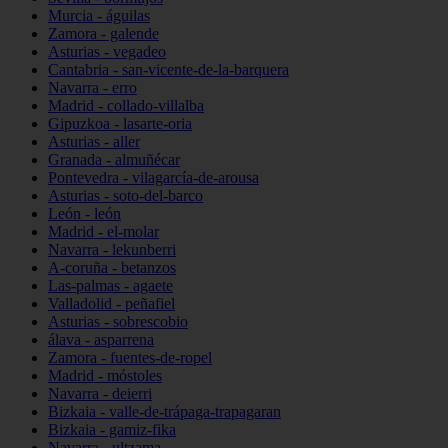
Murcia - águilas
Zamora - galende
Asturias - vegadeo
Cantabria - san-vicente-de-la-barquera
Navarra - erro
Madrid - collado-villalba
Gipuzkoa - lasarte-oria
Asturias - aller
Granada - almuñécar
Pontevedra - vilagarcía-de-arousa
Asturias - soto-del-barco
León - león
Madrid - el-molar
Navarra - lekunberri
A-coruña - betanzos
Las-palmas - agaete
Valladolid - peñafiel
Asturias - sobrescobio
álava - asparrena
Zamora - fuentes-de-ropel
Madrid - móstoles
Navarra - deierri
Bizkaia - valle-de-trápaga-trapagaran
Bizkaia - gamiz-fika
Navarra - ultzama