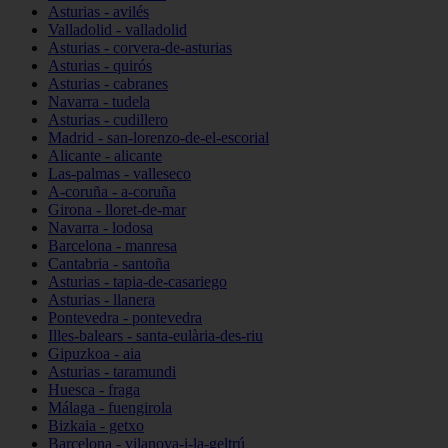
Asturias - avilés
Valladolid - valladolid
Asturias - corvera-de-asturias
Asturias - quirós
Asturias - cabranes
Navarra - tudela
Asturias - cudillero
Madrid - san-lorenzo-de-el-escorial
Alicante - alicante
Las-palmas - valleseco
A-coruña - a-coruña
Girona - lloret-de-mar
Navarra - lodosa
Barcelona - manresa
Cantabria - santoña
Asturias - tapia-de-casariego
Asturias - llanera
Pontevedra - pontevedra
Illes-balears - santa-eulària-des-riu
Gipuzkoa - aia
Asturias - taramundi
Huesca - fraga
Málaga - fuengirola
Bizkaia - getxo
Barcelona - vilanova-i-la-geltrú