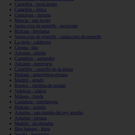
Castellón - benicàssim
Castellón - jérica
Gipuzkoa - zumaia
Murcia - san-javier
Santa-cruz-de-tenerife - tacoronte
Bizkaia - berriatua
Santa-cruz-de-tenerife - santa-cruz-de-tenerife
La-rioja - calahorra
Girona - das
Asturias - piloña
Cantabria - santander
Alicante - torrevieja
Castellón - castelló-de-la-plana
Bizkaia - amorebieta-etxano
Madrid - getafe
Burgos - medina-de-pomar
Valencia - xàtiva
Málaga - ronda
Cantabria - torrelavega
Bizkaia - urduliz
Asturias - san-martín-del-rey-aurelio
Asturias - proaza
Madrid - alcobendas
Illes-balears - ibiza
Sevilla - bormujos