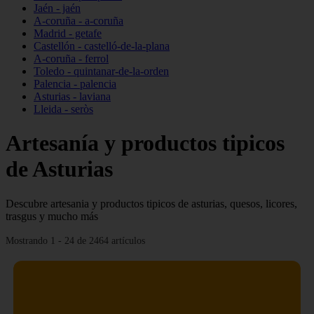
Jaén - jaén
A-coruña - a-coruña
Madrid - getafe
Castellón - castelló-de-la-plana
A-coruña - ferrol
Toledo - quintanar-de-la-orden
Palencia - palencia
Asturias - laviana
Lleida - seròs
Artesanía y productos tipicos
de Asturias
Descubre artesania y productos tipicos de asturias, quesos, licores,
trasgus y mucho más
Mostrando 1 - 24 de 2464 artículos