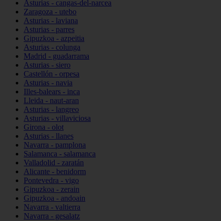
Asturias - cangas-del-narcea
Zaragoza - utebo
Asturias - laviana
Asturias - parres
Gipuzkoa - azpeitia
Asturias - colunga
Madrid - guadarrama
Asturias - siero
Castellón - orpesa
Asturias - navia
Illes-balears - inca
Lleida - naut-aran
Asturias - langreo
Asturias - villaviciosa
Girona - olot
Asturias - llanes
Navarra - pamplona
Salamanca - salamanca
Valladolid - zaratán
Alicante - benidorm
Pontevedra - vigo
Gipuzkoa - zerain
Gipuzkoa - andoain
Navarra - valtierra
Navarra - gesalatz