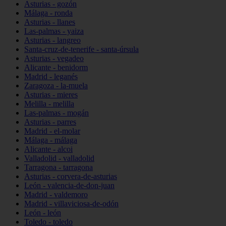
Asturias - gozón
Málaga - ronda
Asturias - llanes
Las-palmas - yaiza
Asturias - langreo
Santa-cruz-de-tenerife - santa-úrsula
Asturias - vegadeo
Alicante - benidorm
Madrid - leganés
Zaragoza - la-muela
Asturias - mieres
Melilla - melilla
Las-palmas - mogán
Asturias - parres
Madrid - el-molar
Málaga - málaga
Alicante - alcoi
Valladolid - valladolid
Tarragona - tarragona
Asturias - corvera-de-asturias
León - valencia-de-don-juan
Madrid - valdemoro
Madrid - villaviciosa-de-odón
León - león
Toledo - toledo