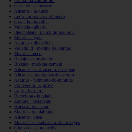
Lleida - la-vall-de-boí
Castellón - almassora
Alicante - la-nucia
León - priaranza-del-bierzo
Granada - la-zubia
Valencia - alberic
Illes-balears - palma-de-mallorca
Madrid - algete
Asturias - ribadedeva
Valladolid - medina-del-campo
Madrid - meco
Badajoz - don-benito
Bizkaia - markina-xemein
Alicante - sant-vicent-del-raspeig
Alicante - guardamar-del-segura
Asturias - belmonte-de-miranda
Pontevedra - o-grove
Lugo - barreiros
Barcelona - igualada
Zamora - benavente
Huesca - benasque
Madrid - fuenlabrada
Alicante - altea
Madrid - san-sebastián-de-los-reyes
Gipuzkoa - hondarribia