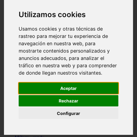
Madrid - pozuelo-de-alarcón
Teruel - sarrión
Utilizamos cookies
Cádiz - algodonales
Illes-balears - inca
Madrid - madrid
Usamos cookies y otras técnicas de
Málaga - torremolinos
rastreo para mejorar tu experiencia de
Asturias - oviedo
navegación en nuestra web, para
Cádiz - el-puerto-de-santa-maría
Asturias - aller
mostrarte contenidos personalizados y
Toledo - illescas
anuncios adecuados, para analizar el
álava - vitoria-gasteiz
tráfico en nuestra web y para comprender
Málaga - marbella
Zaragoza - zaragoza
de donde llegan nuestros visitantes.
Barcelona - barcelona
Valencia - valencia
Pontevedra - lalín
Aceptar
Toledo - seseña
Cantabria - val-de-san-vicente
Rechazar
Sevilla - sevilla
Granada - granada
Configurar
Cádiz - tarifa
Lugo - viveiro
Murcia - san-javier
Santa-cruz-de-tenerife - tacoronte