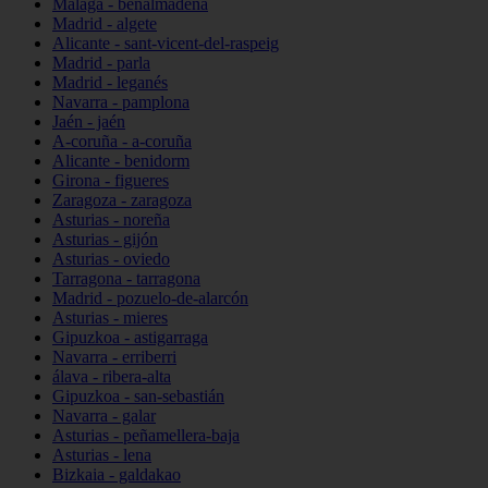
Málaga - benalmádena
Madrid - algete
Alicante - sant-vicent-del-raspeig
Madrid - parla
Madrid - leganés
Navarra - pamplona
Jaén - jaén
A-coruña - a-coruña
Alicante - benidorm
Girona - figueres
Zaragoza - zaragoza
Asturias - noreña
Asturias - gijón
Asturias - oviedo
Tarragona - tarragona
Madrid - pozuelo-de-alarcón
Asturias - mieres
Gipuzkoa - astigarraga
Navarra - erriberri
álava - ribera-alta
Gipuzkoa - san-sebastián
Navarra - galar
Asturias - peñamellera-baja
Asturias - lena
Bizkaia - galdakao