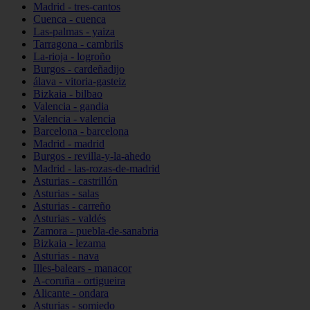
Madrid - tres-cantos
Cuenca - cuenca
Las-palmas - yaiza
Tarragona - cambrils
La-rioja - logroño
Burgos - cardeñadijo
álava - vitoria-gasteiz
Bizkaia - bilbao
Valencia - gandia
Valencia - valencia
Barcelona - barcelona
Madrid - madrid
Burgos - revilla-y-la-ahedo
Madrid - las-rozas-de-madrid
Asturias - castrillón
Asturias - salas
Asturias - carreño
Asturias - valdés
Zamora - puebla-de-sanabria
Bizkaia - lezama
Asturias - nava
Illes-balears - manacor
A-coruña - ortigueira
Alicante - ondara
Asturias - somiedo