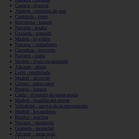
Cuenca - el-peral
Almería - roquetas-de-mar
Cantabria - potes
Barcelona - mataró
Navarra - lesaka
Granada - granada
Madrid - el-vellón
Navarra - cintruénigo
Gipuzkoa - legorreta
Navarra - izaba
Madrid - rivas-vaciamadrid
Alicante - dénia
León - ponferrada
Madrid - alcorcón
Girona - palau-sator
Burgos - burgos
Cádiz - el-puerto-de-santa-maría
Madrid - boadilla-del-monte
Valladolid - arroyo-de-la-encomienda
Madrid - los-molinos
Huelva - aracena
Navarra - mendavia
Granada - monachil
Alicante - santa-pola