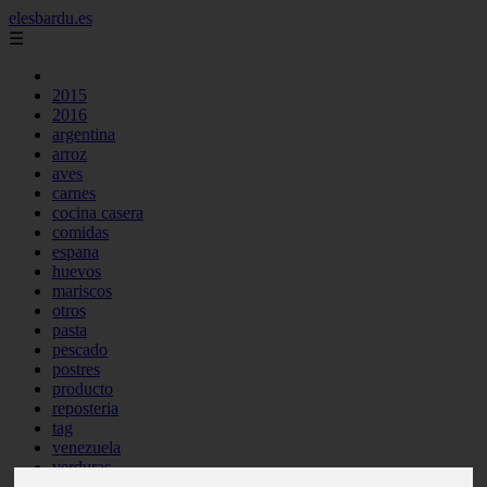
elesbardu.es
☰
2015
2016
argentina
arroz
aves
carnes
cocina casera
comidas
espana
huevos
mariscos
otros
pasta
pescado
postres
producto
reposteria
tag
venezuela
verduras
vocabulario de cocina