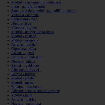
Madrid - san-fernando-de-henares
León - garrafe-de-torío
Santa-cruz-de-tenerife - granadilla-de-abona
Valencia - requena
Pontevedra - vigo
Huelva - lepe
Valencia - alginet
Madrid - pelayos-de-la-presa
Madrid - coslada
Málaga - estepona
Asturias - piloña
Gipuzkoa - deba
Bizkaia - getxo
Asturias - ribadesella
Navarra - tafalla
Bizkaia - galdakao
Alicante - torrevieja
Burgos - burgos
Madrid - algete
Madrid - meco
Badajoz - don-benito
Alicante - sant-vicent-del-raspeig
Madrid - parla
Asturias - valdés
Navarra - pamplona