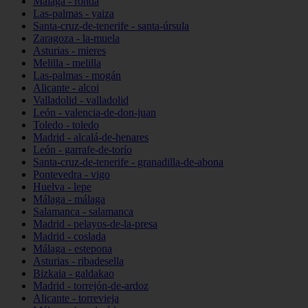
Málaga - ronda
Las-palmas - yaiza
Santa-cruz-de-tenerife - santa-úrsula
Zaragoza - la-muela
Asturias - mieres
Melilla - melilla
Las-palmas - mogán
Alicante - alcoi
Valladolid - valladolid
León - valencia-de-don-juan
Toledo - toledo
Madrid - alcalá-de-henares
León - garrafe-de-torío
Santa-cruz-de-tenerife - granadilla-de-abona
Pontevedra - vigo
Huelva - lepe
Málaga - málaga
Salamanca - salamanca
Madrid - pelayos-de-la-presa
Madrid - coslada
Málaga - estepona
Asturias - ribadesella
Bizkaia - galdakao
Madrid - torrejón-de-ardoz
Alicante - torrevieja