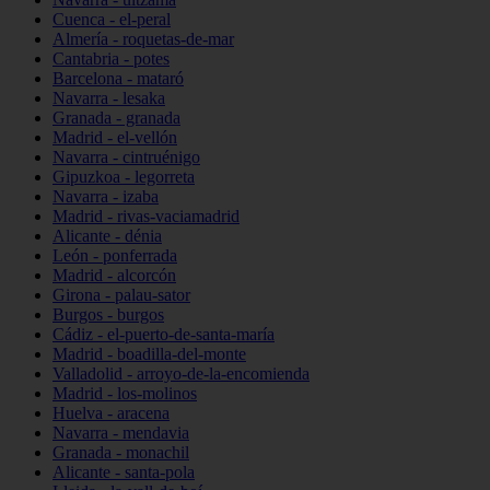
Cuenca - el-peral
Almería - roquetas-de-mar
Cantabria - potes
Barcelona - mataró
Navarra - lesaka
Granada - granada
Madrid - el-vellón
Navarra - cintruénigo
Gipuzkoa - legorreta
Navarra - izaba
Madrid - rivas-vaciamadrid
Alicante - dénia
León - ponferrada
Madrid - alcorcón
Girona - palau-sator
Burgos - burgos
Cádiz - el-puerto-de-santa-maría
Madrid - boadilla-del-monte
Valladolid - arroyo-de-la-encomienda
Madrid - los-molinos
Huelva - aracena
Navarra - mendavia
Granada - monachil
Alicante - santa-pola