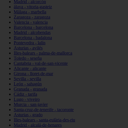
Madrid - alcorcón
álava - vitoria-gasteiz
Málaga - marbella
Zaragoza - zaragoza
Valencia - valencia
Barcelona - barcelona
Madrid - alcobendas
Barcelona - badalona
Pontevedra - lalín
Asturias - avilés
Illes-balears - palma-de-mallorca
Toledo - seseña
Cantabria - val-de-san-vicente
Alicante - alicante
Girona - lloret-de-mar
Sevilla - sevilla
León - sahagún
Granada - granada
Cádiz - tarifa
Lugo - viveiro
Murcia - san-javier
Santa-cruz-de-tenerife - tacoronte
Asturias - grado
Illes-balears - santa-eulària-des-riu
Madrid - alcalá-de-henares