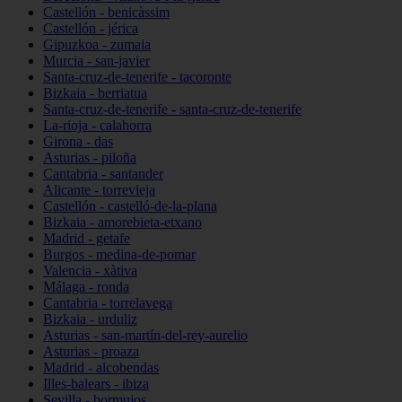
Castellón - benicàssim
Castellón - jérica
Gipuzkoa - zumaia
Murcia - san-javier
Santa-cruz-de-tenerife - tacoronte
Bizkaia - berriatua
Santa-cruz-de-tenerife - santa-cruz-de-tenerife
La-rioja - calahorra
Girona - das
Asturias - piloña
Cantabria - santander
Alicante - torrevieja
Castellón - castelló-de-la-plana
Bizkaia - amorebieta-etxano
Madrid - getafe
Burgos - medina-de-pomar
Valencia - xàtiva
Málaga - ronda
Cantabria - torrelavega
Bizkaia - urduliz
Asturias - san-martín-del-rey-aurelio
Asturias - proaza
Madrid - alcobendas
Illes-balears - ibiza
Sevilla - bormujos