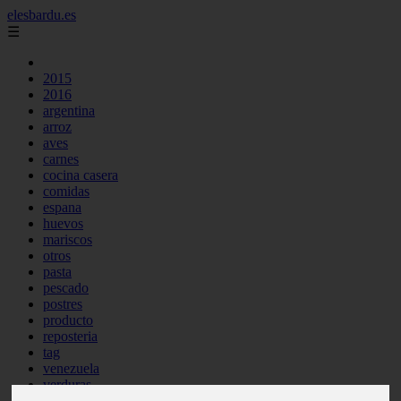
elesbardu.es
☰
2015
2016
argentina
arroz
aves
carnes
cocina casera
comidas
espana
huevos
mariscos
otros
pasta
pescado
postres
producto
reposteria
tag
venezuela
verduras
vocabulario de cocina