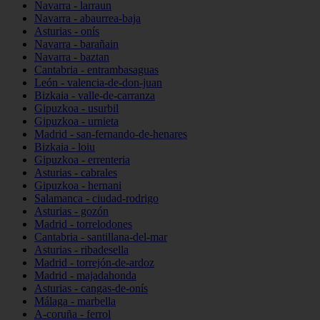
Navarra - larraun
Navarra - abaurrea-baja
Asturias - onís
Navarra - barañain
Navarra - baztan
Cantabria - entrambasaguas
León - valencia-de-don-juan
Bizkaia - valle-de-carranza
Gipuzkoa - usurbil
Gipuzkoa - urnieta
Madrid - san-fernando-de-henares
Bizkaia - loiu
Gipuzkoa - errenteria
Asturias - cabrales
Gipuzkoa - hernani
Salamanca - ciudad-rodrigo
Asturias - gozón
Madrid - torrelodones
Cantabria - santillana-del-mar
Asturias - ribadesella
Madrid - torrejón-de-ardoz
Madrid - majadahonda
Asturias - cangas-de-onís
Málaga - marbella
A-coruña - ferrol