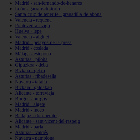
Madrid - san-fernando-de-henares
León - garrafe-de-torío
Santa-cruz-de-tenerife - granadilla-de-abona
Valencia - requena
Pontevedra - vigo
Huelva - lepe
Valencia - alginet
Madrid - pelayos-de-la-presa
Madrid - coslada
Málaga - estepona
Asturias - piloña
Gipuzkoa - deba
Bizkaia - getxo
Asturias - ribadesella
Navarra - tafalla
Bizkaia - galdakao
Alicante - torrevieja
Burgos - burgos
Madrid - algete
Madrid - meco
Badajoz - don-benito
Alicante - sant-vicent-del-raspeig
Madrid - parla
Asturias - valdés
Navarra - pamplona