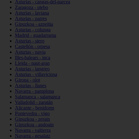
Asturias - cangas-del-narcea
Zaragoza - utebo
Asturias - laviana
Asturias - parres
Gipuzkoa - azpeitia
Asturias - colunga
Madrid - guadarrama
Asturias - siero
Castellón - orpesa
Asturias - navia
Illes-balears - inca
Lleida - naut-aran
Asturias - langreo
Asturias - villaviciosa
Girona - olot
Asturias - llanes
Navarra - pamplona
Salamanca - salamanca
Valladolid - zaratán
Alicante - benidorm
Pontevedra - vigo
Gipuzkoa - zerain
Gipuzkoa - andoain
Navarra - valtierra
Navarra - gesalatz