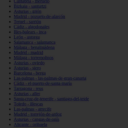
Cantabria - meruelo
Bizkaia - santurtzi
Asturias - gijón
Madrid - pozuelo-de-alarcón
Teruel - sarrión
Cádiz - algodonales
Illes-balears - inca
León - astorga
Salamanca - salamanca
Málaga - benalmádena
Madrid - madrid
Málaga - torremolinos
Asturias - oviedo
Asturias - siero
Barcelona - berga
Las-palmas - las-palmas-de-gran-canaria
Cádiz - el-puerto-de-santa-maría
Tarragona - reus
Asturias - aller
Santa-cruz-de-tenerife - santiago-del-teide
Toledo - illescas
Las-palmas - arrecife
Madrid - torrejón-de-ardoz
Asturias - cangas-de-onís
Alicante - orihuela