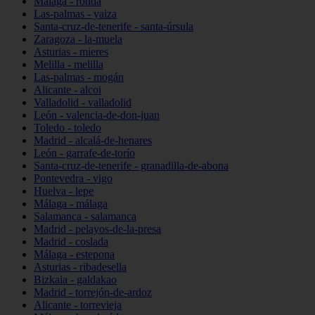
Málaga - ronda
Las-palmas - yaiza
Santa-cruz-de-tenerife - santa-úrsula
Zaragoza - la-muela
Asturias - mieres
Melilla - melilla
Las-palmas - mogán
Alicante - alcoi
Valladolid - valladolid
León - valencia-de-don-juan
Toledo - toledo
Madrid - alcalá-de-henares
León - garrafe-de-torío
Santa-cruz-de-tenerife - granadilla-de-abona
Pontevedra - vigo
Huelva - lepe
Málaga - málaga
Salamanca - salamanca
Madrid - pelayos-de-la-presa
Madrid - coslada
Málaga - estepona
Asturias - ribadesella
Bizkaia - galdakao
Madrid - torrejón-de-ardoz
Alicante - torrevieja