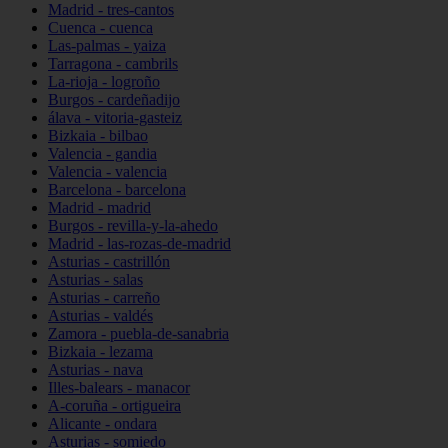
Madrid - tres-cantos
Cuenca - cuenca
Las-palmas - yaiza
Tarragona - cambrils
La-rioja - logroño
Burgos - cardeñadijo
álava - vitoria-gasteiz
Bizkaia - bilbao
Valencia - gandia
Valencia - valencia
Barcelona - barcelona
Madrid - madrid
Burgos - revilla-y-la-ahedo
Madrid - las-rozas-de-madrid
Asturias - castrillón
Asturias - salas
Asturias - carreño
Asturias - valdés
Zamora - puebla-de-sanabria
Bizkaia - lezama
Asturias - nava
Illes-balears - manacor
A-coruña - ortigueira
Alicante - ondara
Asturias - somiedo