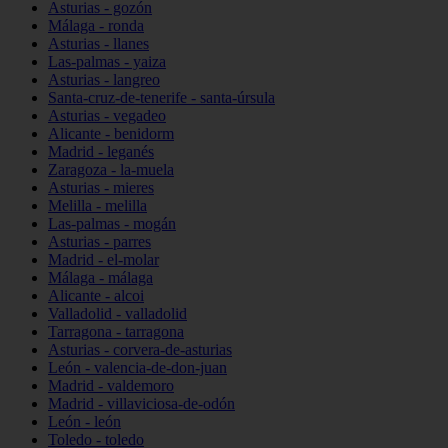
Asturias - gozón
Málaga - ronda
Asturias - llanes
Las-palmas - yaiza
Asturias - langreo
Santa-cruz-de-tenerife - santa-úrsula
Asturias - vegadeo
Alicante - benidorm
Madrid - leganés
Zaragoza - la-muela
Asturias - mieres
Melilla - melilla
Las-palmas - mogán
Asturias - parres
Madrid - el-molar
Málaga - málaga
Alicante - alcoi
Valladolid - valladolid
Tarragona - tarragona
Asturias - corvera-de-asturias
León - valencia-de-don-juan
Madrid - valdemoro
Madrid - villaviciosa-de-odón
León - león
Toledo - toledo