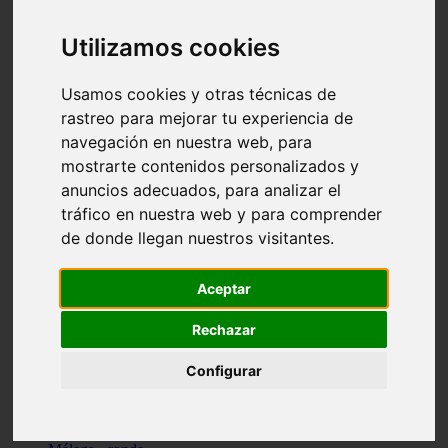
Madrid - pozuelo-de-alarcón
Teruel - sarrión
Utilizamos cookies
Cádiz - algodonales
Illes-balears - inca
Madrid - madrid
Usamos cookies y otras técnicas de
Málaga - torremolinos
rastreo para mejorar tu experiencia de
Asturias - oviedo
navegación en nuestra web, para
Cádiz - el-puerto-de-santa-maría
Asturias - aller
mostrarte contenidos personalizados y
Toledo - illescas
anuncios adecuados, para analizar el
álava - vitoria-gasteiz
tráfico en nuestra web y para comprender
Málaga - marbella
Zaragoza - zaragoza
de donde llegan nuestros visitantes.
Barcelona - barcelona
Valencia - valencia
Pontevedra - lalín
Aceptar
Toledo - seseña
Cantabria - val-de-san-vicente
Rechazar
Sevilla - sevilla
Granada - granada
Configurar
Cádiz - tarifa
Lugo - viveiro
Murcia - san-javier
Santa-cruz-de-tenerife - tacoronte