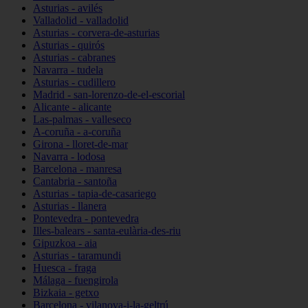
Asturias - avilés
Valladolid - valladolid
Asturias - corvera-de-asturias
Asturias - quirós
Asturias - cabranes
Navarra - tudela
Asturias - cudillero
Madrid - san-lorenzo-de-el-escorial
Alicante - alicante
Las-palmas - valleseco
A-coruña - a-coruña
Girona - lloret-de-mar
Navarra - lodosa
Barcelona - manresa
Cantabria - santoña
Asturias - tapia-de-casariego
Asturias - llanera
Pontevedra - pontevedra
Illes-balears - santa-eulària-des-riu
Gipuzkoa - aia
Asturias - taramundi
Huesca - fraga
Málaga - fuengirola
Bizkaia - getxo
Barcelona - vilanova-i-la-geltrú