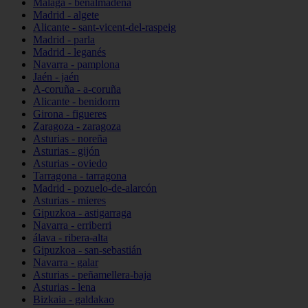
Málaga - benalmádena
Madrid - algete
Alicante - sant-vicent-del-raspeig
Madrid - parla
Madrid - leganés
Navarra - pamplona
Jaén - jaén
A-coruña - a-coruña
Alicante - benidorm
Girona - figueres
Zaragoza - zaragoza
Asturias - noreña
Asturias - gijón
Asturias - oviedo
Tarragona - tarragona
Madrid - pozuelo-de-alarcón
Asturias - mieres
Gipuzkoa - astigarraga
Navarra - erriberri
álava - ribera-alta
Gipuzkoa - san-sebastián
Navarra - galar
Asturias - peñamellera-baja
Asturias - lena
Bizkaia - galdakao