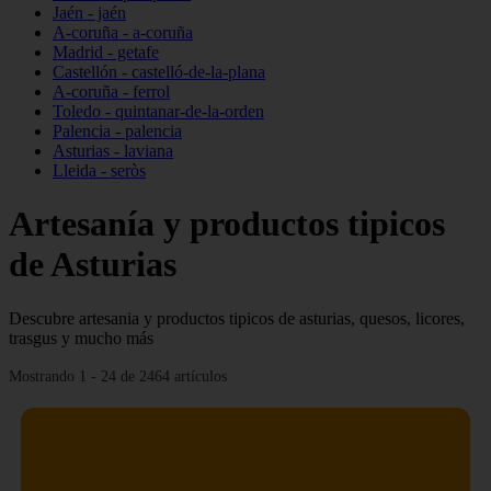
Jaén - jaén
A-coruña - a-coruña
Madrid - getafe
Castellón - castelló-de-la-plana
A-coruña - ferrol
Toledo - quintanar-de-la-orden
Palencia - palencia
Asturias - laviana
Lleida - seròs
Artesanía y productos tipicos
de Asturias
Descubre artesania y productos tipicos de asturias, quesos, licores,
trasgus y mucho más
Mostrando 1 - 24 de 2464 artículos