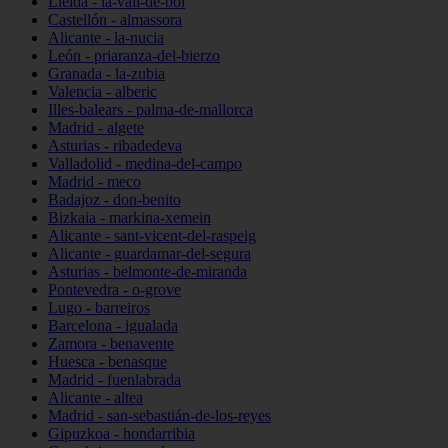
Lleida - la-vall-de-boí
Castellón - almassora
Alicante - la-nucia
León - priaranza-del-bierzo
Granada - la-zubia
Valencia - alberic
Illes-balears - palma-de-mallorca
Madrid - algete
Asturias - ribadedeva
Valladolid - medina-del-campo
Madrid - meco
Badajoz - don-benito
Bizkaia - markina-xemein
Alicante - sant-vicent-del-raspeig
Alicante - guardamar-del-segura
Asturias - belmonte-de-miranda
Pontevedra - o-grove
Lugo - barreiros
Barcelona - igualada
Zamora - benavente
Huesca - benasque
Madrid - fuenlabrada
Alicante - altea
Madrid - san-sebastián-de-los-reyes
Gipuzkoa - hondarribia