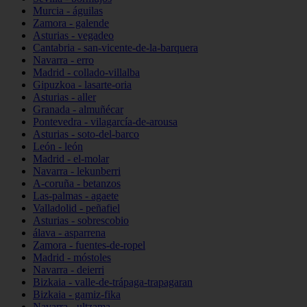
Murcia - águilas
Zamora - galende
Asturias - vegadeo
Cantabria - san-vicente-de-la-barquera
Navarra - erro
Madrid - collado-villalba
Gipuzkoa - lasarte-oria
Asturias - aller
Granada - almuñécar
Pontevedra - vilagarcía-de-arousa
Asturias - soto-del-barco
León - león
Madrid - el-molar
Navarra - lekunberri
A-coruña - betanzos
Las-palmas - agaete
Valladolid - peñafiel
Asturias - sobrescobio
álava - asparrena
Zamora - fuentes-de-ropel
Madrid - móstoles
Navarra - deierri
Bizkaia - valle-de-trápaga-trapagaran
Bizkaia - gamiz-fika
Navarra - ultzama